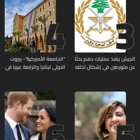
4
3
الجيش ينفذ عمليات دهم بحثًا
"الجامعة الأميركية"- بيروت
عن متورطين في إشكال تخلله
الاولى لبنانيا والرابعة عربيا في
إطلاق نار ويضبط أسلحة
تصنيف UNIRANKS للعام
وذخائر حربية ويتلف 16 خيمة
2027
مزروعة بالماريجوانا
6
5