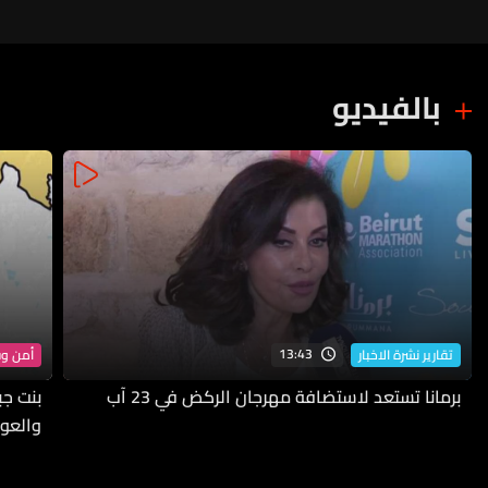
بالفيديو
13:43
تقارير نشرة الاخبار
أمن و
برمانا تستعد لاستضافة مهرجان الركض في 23 آب
بنت جب
والعو