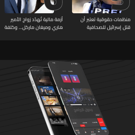
منظمات حقوقية تعتبر أن
أزمة مالية تُهدّد زواج الأمير
قتل إسرائيل للصحافية
هاري وميغان ماركل... وكلفة
اللبنانية آمال خليل يرقى الى
الطلاق تحول دونه
"جريمة حرب"