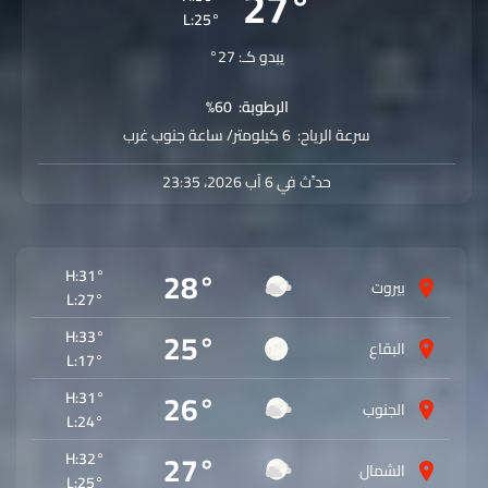
27°
L:25°
يبدو كـ: 27°
الرطوبة:
60%
سرعة الرياح:
6 كيلومتر/ ساعة جنوب غرب
حدِّث في 6 آب 2026، 23:35
28°
H:
31°
بيروت
L:
27°
25°
H:
33°
البقاع
L:
17°
26°
H:
31°
الجنوب
L:
24°
27°
H:
32°
الشمال
L:
25°