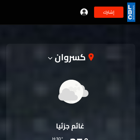
إشترك
كسروان
غائم جزئيا
H:30°