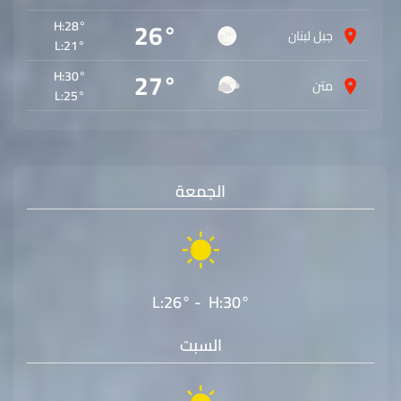
26°
H:
28°
جبل لبنان
L:
21°
27°
H:
30°
متن
L:
25°
الجمعة
L:26° - H:30°
السبت