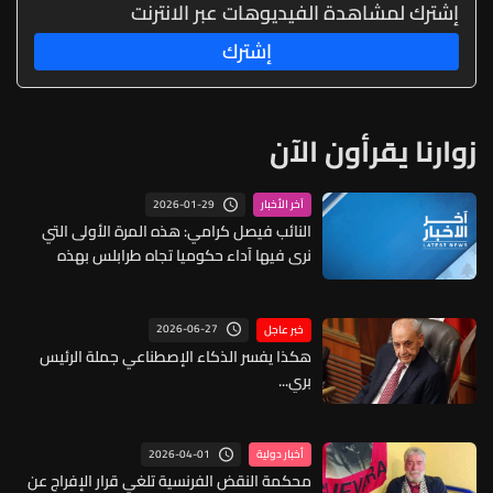
إشترك لمشاهدة الفيديوهات عبر الانترنت
إشترك
زوارنا يقرأون الآن
2026-01-29
آخر الأخبار
النائب فيصل كرامي: هذه المرة الأولى التي
نرى فيها آداء حكوميا تجاه طرابلس بهذه
السرعة وبهذا الاهتمام ومن اليوم فصاعدا فإن
هذه الحكومة أصبحت مسؤولة عن كل نقطة
دم تسقط في طرابلس أو في أي مكان في لبنان
2026-06-27
خبر عاجل
نتيجة التقصير أو الاهمال
هكذا يفسر الذكاء الإصطناعي جملة الرئيس
بري...
2026-04-01
أخبار دولية
محكمة النقض الفرنسية تلغي قرار الإفراج عن