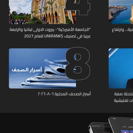
8
ة... وارتفاع
"الجامعة الأميركية"- بيروت الاولى لبنانيا والرابعة
عربيا في تصنيف UNIRANKS للعام 2027
نتحلة صفة
أسرار الصحف المحلية ٦-٨-٢٠٢٦
ات تفتيشية
تشين