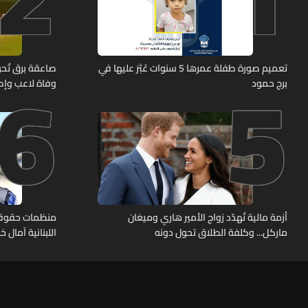
6
5
تعميم صورة طفلة عمرها 5 سنوات عُثِرَ عليها في
صاعقة برق تُحوّ
برج حمود
وفاة لاعب وإصابة 12 
أزمة مالية تُهدّد زواج الأمير هاري وميغان
منظمات حقوقية
ماركل... وكلفة الطلاق تحول دونه
اللبنانية آمال 