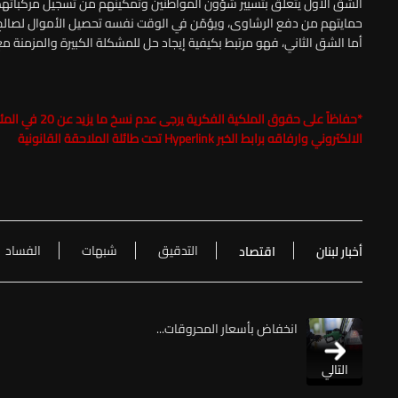
الشق الأول يتعلّق بتسيير شؤون المواطنين وتمكينهم من تسجيل مركباتهم
حمايتهم من دفع الرشاوى، ويؤمّن في الوقت نفسه تحصيل الأموال لصالح ا
أما الشق الثاني، فهو مرتبط بكيفية إيجاد حل للمشكلة الكبيرة والمزمنة مع شركة 
*حفاظاً على حقوق الملكية الفكرية يرجى عدم نسخ ما يزيد عن 20 في المئة من مضمون الخبر مع ذكر اسم موقع الـ
الالكتروني وارفاقه برابط الخبر Hyperlink تحت طائلة الملاحقة القانونية
التدقيق
شبهات
الفساد
أخبار لبنان
اقتصاد
انخفاض بأسعار المحروقات...
التالي