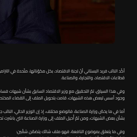
أكّد النائب فريد البستاني أنّ لجنة الاقتصاد، بكل مكوّناتها، متّحدة في 
قطاعات الاقتصاد، والتجارة، والصناعة.
وفي هذا السياق، تمّ التحقيق مع وزير الاقتصاد السابق بشأن شبهات فساد طال
وجود أسس لبعض هذه الشبهات، قامت بتحويل الملف إلى القضاء المختص، ليق
أما في ما يخصّ وزارة الصناعة، فالوضع مختلف، إذ إن الوزير الحالي، النائب ج
بشأن بعض الشبهات، ومن ثمّ أُحيل الملف إلى وزارة الصناعة التي باشرت تحق
وفي ما يتعلق بموضوع النافعة، فهو ملف شائك يتضمّن شقّين: