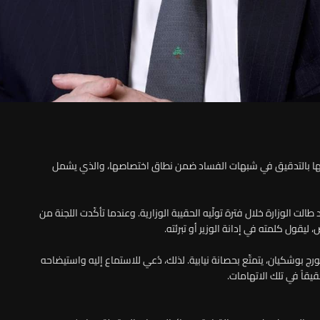
التزامها بالتدقيق في شبهات الفساد ضمن نطاق اختصاصها، والذي يشمل
ت الوزارة خلال فترة تولّيه الحقيبة الوزارية. وعندما تأكّدت اللجنة من
ول كلمته في إدانة الوزير أو تبرئته.
ورج بوشكيان، يتمتّع بحصانة نيابية. لذلك، دُعي للاستماع إليه واستيضاحه
يقاً في تلك الاتهامات.