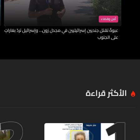
أمن وقضاء
عبوةٌ تقتل جنديين إسرائيليين في مجدل زون… وإسرائيل تردّ بغاراتٍ
على الجنوب
الأكثر قراءة
2
1