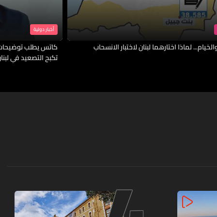
أخبار دولية
لخيام... لماذا اختارهما لبنان لاختبار الانسحاب
كاتس يطلب توضيحات 
تكبح التصعيد في لبنا
4