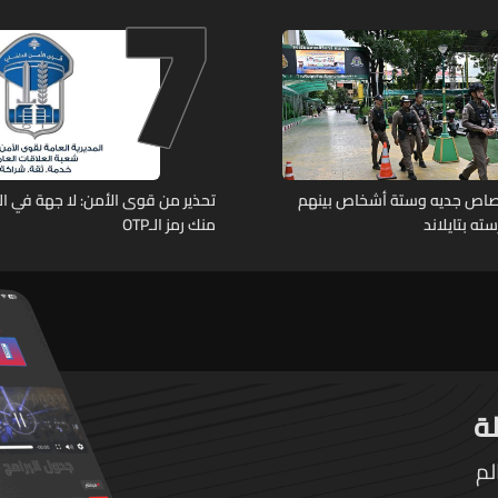
7
هل من وقع ضحيّة أعماله؟
رصاص جديه وستة أشخاص بينهم
تحذير من قوى الأمن: لا جهة في ال
ته بتايلاند
منك رمز الـOTP
لم