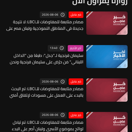
زوارنا يقرأون الآن
2026-08-06
خبر عاجل
مصادر متابعة للمفاوضات للـLBCI: لا نتيجة
جديدة في المناطق النموذجية ولبنان مصر على
منطقة جديدة وإسرائيل تصر على التحقق في
اول منطقتين
13:40
آخر الأخبار
سليمان فرنجية لـ"جدل": طبعًا مِن "الداخل
اللبناني" مَن حرّض على سليمان فرنجية ونحن
عندما كان لدينا علاقات مع الخارج لم نستخدمها
ولو لمرّة للتحريض على أي شخص
2026-08-06
خبر عاجل
مصادر متابعة للمفاوضات للـLBCI: تم البحث
بالبدء على العمل على مسودات لإتفاق أمني
يتعلق بالحدود والترتيبات عندها والمرجعيات
القانونية لهذا الإتفاق إن كان عبر الأمم
المتحدة أو الولايات المتحدة
2026-08-06
خبر عاجل
مصادر متابعة للمفاوضات للـLBCI: تم تبادل
لوائح بموضوع الأسرى ولبنان أصر على البدء