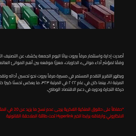
وفقًا لمؤشر أداء موانىء الحاويات، معززًا موقعه بين أهم الموانئ العال
المرتبة ٨١، بينما كان في عام ٢٠٢٢ في ا
حركة التجارة ودوره في دعم الاقتصاد الوطني.
*حفاظاً على حقوق الملكية الفكرية يرجى عدم نسخ ما يزيد عن 20 في المئة من مضمون الخبر مع ذكر اسم موقع الـ
الالكتروني وارفاقه برابط الخبر Hyperlink تحت طائلة الملاحقة القانونية