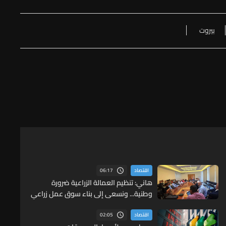
بيروت
06:17
اقتصاد
هاني: تنظيم العمالة الزراعية ضرورة
وطنية... ونسعى إلى بناء سوق عمل زراعي
حديث ومنظم
02:05
اقتصاد