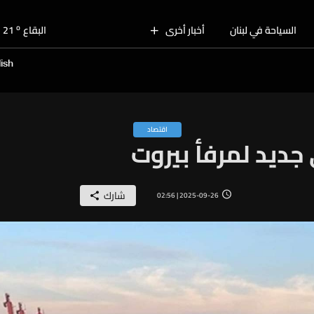
o
بيروت
28
o
السياحة في لبنان
أخبار أخرى
البقاع
21
o
الجنوب
27
ish
o
الشمال
26
o
جبل لبنان
22
o
كسروان
26
اقتصاد
o
متن
26
ديد لمرفأ بيروت
o
بيروت
28
شارك
2025-09-26 | 02:56