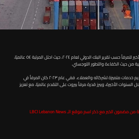
أصدرت إدارة واستثمار مرفأ بيروت بيانًا اليوم الجمعة يكشف عن التصنيف الأخير للمرفأ حسب تقرير البنك الدولي لعام ٢٠٢٤، حيث احتل المرتبة ٥٤ عالميًا،
مية من حيث الكفاءة والتطور اللوجستي.
ويظهر التقرير التقدم المستمر في مسيرة مرفأ بيروت نحو تحسين أدائه وتقديم خدمات متميزة لشركائه والعملاء. ففي عام ٢٠٢٣ كان المرفأ في
لمرتبة ٣٢٣، ما يعكس تحسنًا كبيرًا خلال السنوات الأخيرة، ويبرز قدرة مرفأ بيروت على التقدم عالميًا، مع تعزيز
LBCI Lebanon News