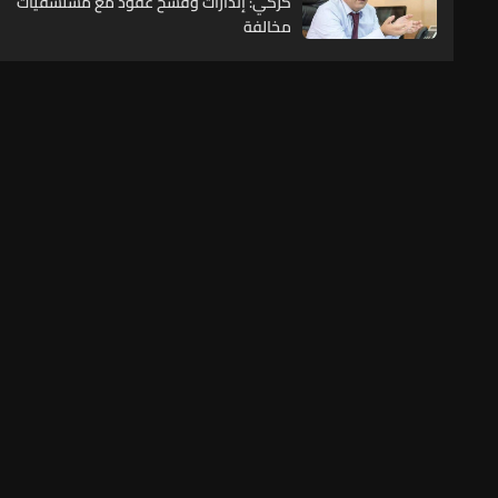
كركي: إنذارات وفسخ عقود مع مستشفيات
مخالفة