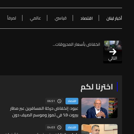
قياسي
عالمي
لمرفأ
أخبار لبنان
اقتصاد
انخفاض بأسعار المحروقات...
التالي
اخترنا لكم
06:51
اقتصاد
عبود: إنخفاض حركة المسافرين عبر مطار
بيروت 9% في تموز وموسم الصيف دون
مستويات 2025
04:03
اقتصاد