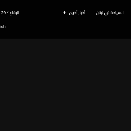
o
بيروت
29
o
السياحة في لبنان
أخبار أخرى
البقاع
29
o
الجنوب
28
ish
o
الشمال
30
o
جبل لبنان
28
o
كسروان
29
o
متن
29
o
بيروت
29