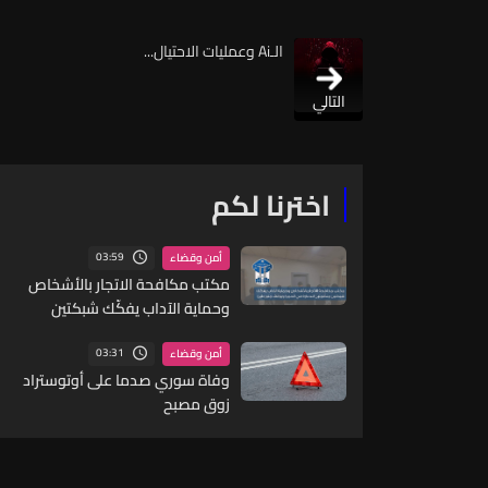
الـAi وعمليات الاحتيال...
التالي
اخترنا لكم
03:59
أمن وقضاء
مكتب مكافحة الاتجار بالأشخاص
وحماية الآداب يفكّك شبكتين
منظّمتين للدعارة في الحمرا
ويوقف متورطين
03:31
أمن وقضاء
وفاة سوري صدما على أوتوستراد
زوق مصبح