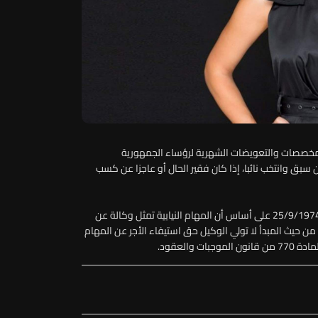
المخصصات والتعويضات الشهرية لرؤساء الجمهورية
ق وانتخب نائبا، إذا كان فقير الحال أو عاجزا عن كسب
ويلحظ مشروع القانون هذا تعديل القانون رقم 25/74 تاريخ 25/9/1974 على أساس أن المهام النيابية تمثل وكالة عن
ن الدستور، وهي وكالة من حيث المبدأ لا تولي الوكيل حق استيفاء الأجر عن المهام
والعقود.