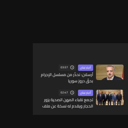
03:57
أخبار لبنان
أرسلان: نحذّر من مسلسل الإجرام
بحقّ دروز سوريا
02:47
أخبار لبنان
تجمع نقباء المهن الصحية يزور
الحجار ويقدم له نسخة عن ملف
منتحلي صفة عامل في القطاع
الصحي