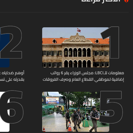
2
1
6
5
معلومات للـLBCI: مجلس الوزراء يقر 6 رواتب
أوهم ضحاياه عب
إضافية لموظفي القطاع العام وصرف الفروقات
بقدرته على تسل
بأثر رجعي منذ آذار
هل من وقع ضحي