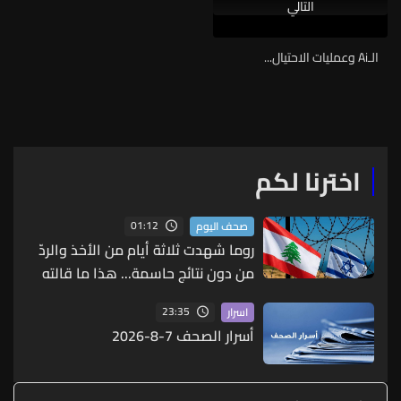
التالي
الـAi وعمليات الاحتيال...
اخترنا لكم
01:12
صحف اليوم
روما شهدت ثلاثة أيام من الأخذ والردّ
من دون نتائج حاسمة... هذا ما قالته
مصادر لـ"الجمهورية"
23:35
اسرار
أسرار الصحف 7-8-2026