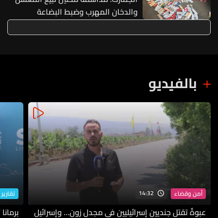
والدخان المهرب وضبط البضاعة
بالفيديو
14:32
أمن وقضاء
تقارير 
عبوةٌ تقتل جنديين إسرائيليين في مجدل زون… وإسرائيل
برمانا