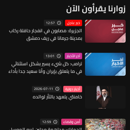
زوارنا يقرأون الآن
12:57
خبر عاجل
الجزيرة: مصابون في انفجار حافلة ركاب
بمدينة جرمانا في ريف دمشق
13:01
آخر الأخبار
ترامب: كل شيء يسير بشكل استثنائي
في ما يتعلق بإيران وأنا سعيد جدا بأداء
وزير الحرب
2026-07-11
أخبار دولية
خامنئي يتعهد بالثأر لوالده
12:59
أمن وقضاء
الجمارك: مداهمة محلين لبيع المعسل