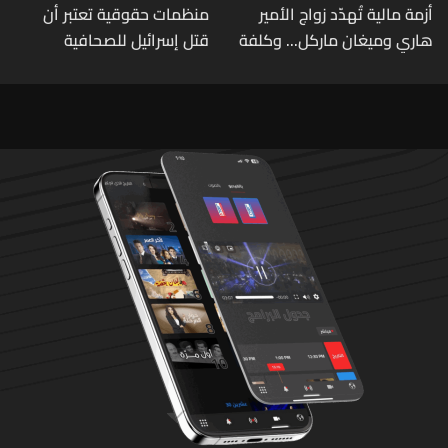
أزمة مالية تُهدّد زواج الأمير
منظمات حقوقية تعتبر أن
هاري وميغان ماركل... وكلفة
قتل إسرائيل للصحافية
الطلاق تحول دونه
اللبنانية آمال خليل يرقى الى
"جريمة حرب"