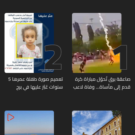
2
1
صاعقة برق تُحوّل مباراة كرة
تعميم صورة طفلة عمرها 5
قدم إلى مأساة... وفاة لاعب
سنوات عُثِرَ عليها في برج
وإصابة 12 آخرين
حمود