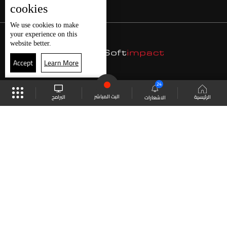
cookies
We use
cookies
to make
your experience on this
website better.
Accept
Learn More
24
البث المباشر
البرامج
الرئيسية
الاشعارات
موقع البرامج
الجدول
البث المباشر
العودة للأعلى
انضم الى ملايين المتابعين
LBCI Lebanon