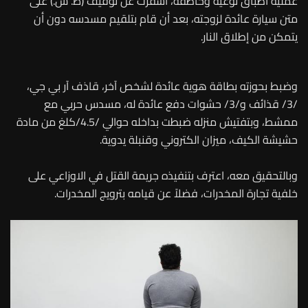
عملية اطباق نوعية وخاطفة، اسفرت عن توقيف (ط. ش.) على
متن سيارة عائدة لزوجته، بعد أن قام بتلقيم مسدسه دون أن
يتمكن من إطلاق النار.
وضبط بحوزته بطاقة هوية عائدة لشخص آخر، قاذف آر بي جي،
/3/ قذائف و/3/ حشوات دفع عائدة له، مسدس حربي مع
ممشط، وبتفتيش منزله ضبطت بداخله حوالي /4.5/كلغ من مادة
حشيشة الكيف، ميزان الكتروني وقنبلة يدوية.
وبالتحقيق معه، اعترف بتنفيذه جريمة القتل في الاوزاعي على
خلفية تجارة المخدرات، فضلاً عن قيامه بترويج المخدرات.