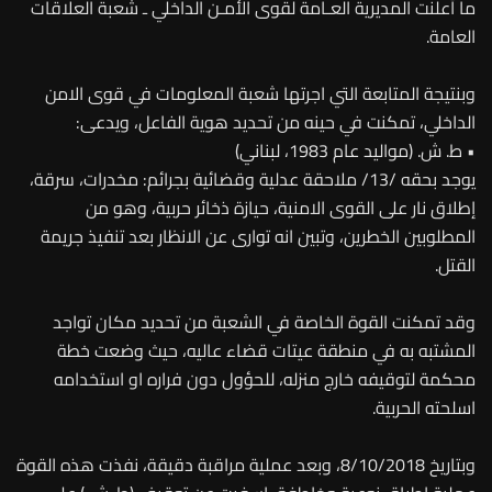
ما أعلنت المديرية العـامة لقوى الأمـن الداخلي ـ شعبة العلاقات
العامة.
وبنتيجة المتابعة التي اجرتها شعبة المعلومات في قوى الامن
الداخلي، تمكنت في حينه من تحديد هوية الفاعل، ويدعى:
•
ط. ش. (مواليد عام 1983، لبناني)
يوجد بحقه /13/ ملاحقة عدلية وقضائية بجرائم: مخدرات، سرقة،
إطلاق نار على القوى الامنية، حيازة ذخائر حربية، وهو من
المطلوبين الخطرين، وتبين انه توارى عن الانظار بعد تنفيذ جريمة
القتل.
وقد تمكنت القوة الخاصة في الشعبة من تحديد مكان تواجد
المشتبه به في منطقة عيتات قضاء عاليه، حيث وضعت خطة
محكمة لتوقيفه خارج منزله، للحؤول دون فراره او استخدامه
اسلحته الحربية.
وبتاريخ 8/10/2018، وبعد عملية مراقبة دقيقة، نفذت هذه القوة