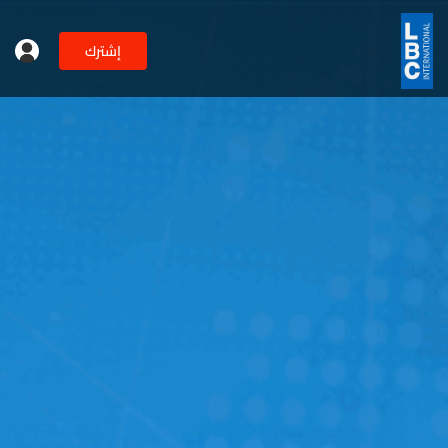
إشترك