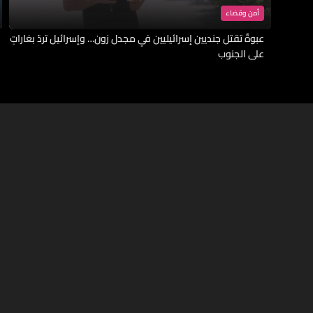
أمن وقضاء
عبوةٌ تقتل جنديين إسرائيليين في مجدل زون… وإسرائيل تردّ بغاراتٍ
على الجنوب