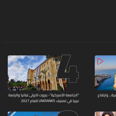
4
ة... وارتفاع
"الجامعة الأميركية"- بيروت الاولى لبنانيا والرابعة
عربيا في تصنيف UNIRANKS للعام 2027