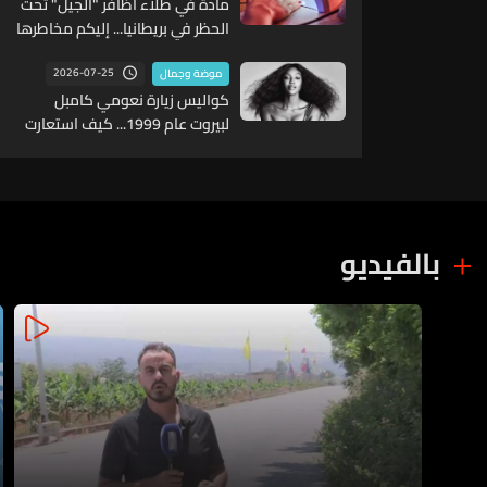
مادة في طلاء أظافر "الجيل" تحت
الحظر في بريطانيا... إليكم مخاطرها
الصحية
2026-07-25
موضة وجمال
كواليس زيارة نعومي كامبل
لبيروت عام 1999... كيف استعارت
فستاناً من امرأة لبنانيّة؟ (صور)
بالفيديو