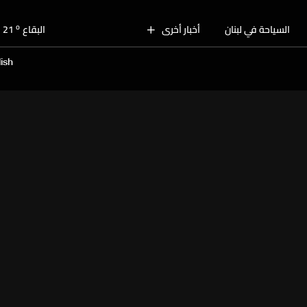
o
بيروت
28
o
السياحة في لبنان
أخبار أخرى
البقاع
21
o
الجنوب
24
ish
o
الشمال
25
o
جبل لبنان
21
o
كسروان
26
o
متن
26
o
بيروت
28