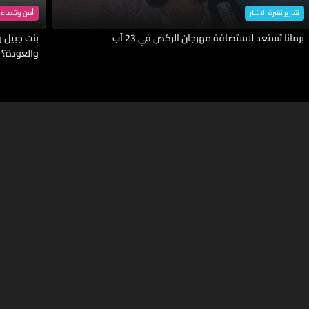
تقارير نشرة الاخبار
أمن وقضاء
برمانا تستعد لاستضافة مهرجان الركض في 23 آب
بنت جبيل وا
والعودة؟