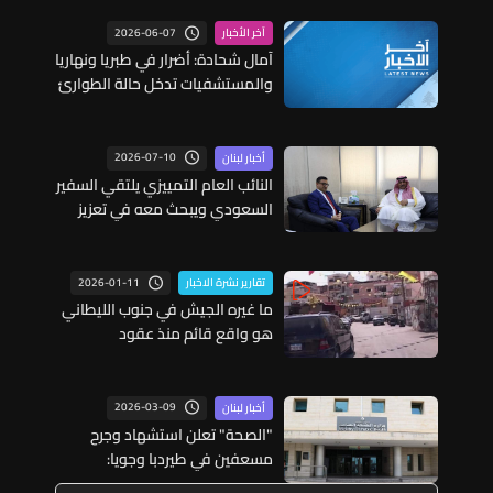
2026-06-07
آخر الأخبار
آمال شحادة: أضرار في طبريا ونهاريا
والمستشفيات تدخل حالة الطوارئ
2026-07-10
أخبار لبنان
النائب العام التمييزي يلتقي السفير
السعودي ويبحث معه في تعزيز
التعاون القضائي بين لبنان
والمملكة
2026-01-11
تقارير نشرة الاخبار
ما غيره الجيش في جنوب الليطاني
هو واقع قائم منذ عقود
2026-03-09
أخبار لبنان
"الصحة" تعلن استشهاد وجرح
مسعفين في طيردبا وجويا:
المجتمع الدولي أمام مسؤولية