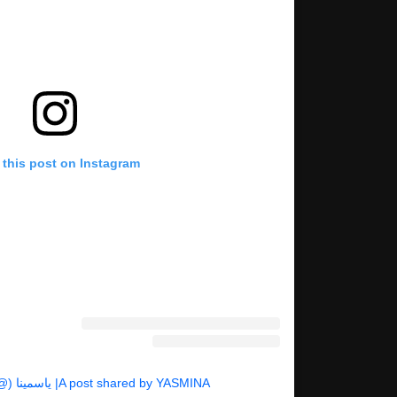
 this post on Instagram
A post shared by YASMINA| ياسمينا (@yasminazaytoun)