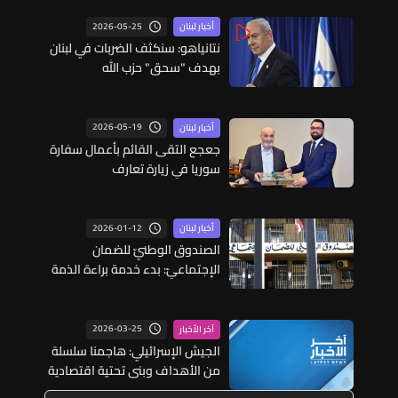
2026-05-25
أخبار لبنان
نتانياهو: سنكثف الضربات في لبنان
بهدف "سحق" حزب الله
2026-05-19
أخبار لبنان
جعجع التقى القائم بأعمال سفارة
سوريا في زيارة تعارف
2026-01-12
أخبار لبنان
الصندوق الوطنيّ للضمان
الإجتماعيّ: بدء خدمة براءة الذمة
الإلكترونية تظهر نتائجها تدريجيًا
2026-03-25
آخر الأخبار
الجيش الإسرائيلي: هاجمنا سلسلة
من الأهداف وبنى تحتية اقتصادية
يسيطر عليها حزب الله في لبنان