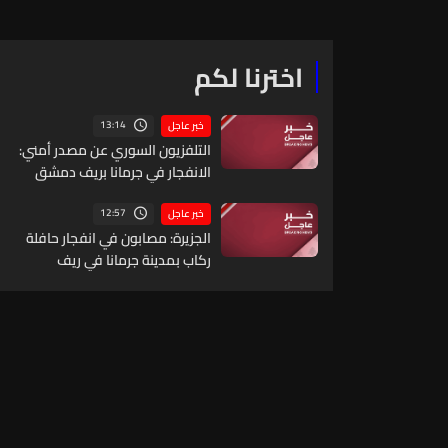
الإصلاح لا تزال مستمرة والسنة الأولى لم تكن
سهلة حاولنا ونجحنا في محطات كثيرة لوضع
الدولة على السكة الصحيحة
اخترنا لكم
13:14
خبر عاجل
التلفزيون السوري عن مصدر أمني:
الانفجار في جرمانا بريف دمشق
ناجم عن عبوة ناسفة مزروعة
بحافلة ركاب
12:57
خبر عاجل
الجزيرة: مصابون في انفجار حافلة
ركاب بمدينة جرمانا في ريف
دمشق