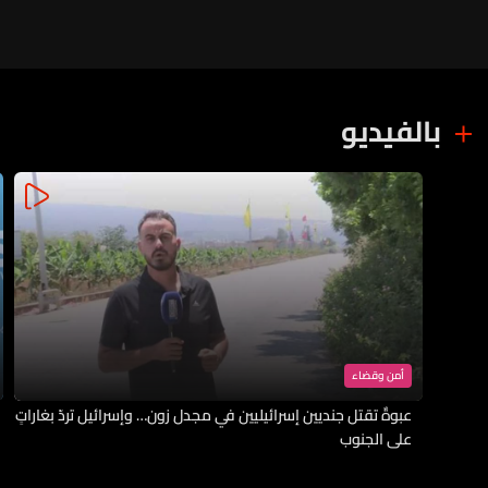
بالفيديو
أمن وقضاء
عبوةٌ تقتل جنديين إسرائيليين في مجدل زون… وإسرائيل تردّ بغاراتٍ
على الجنوب