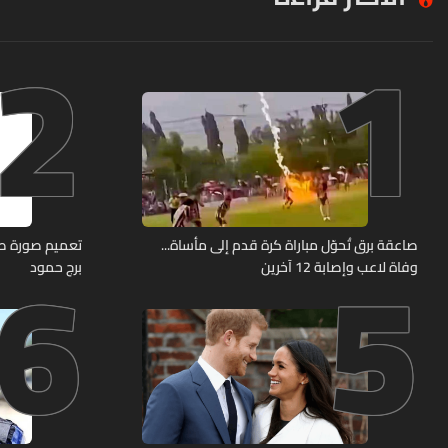
2
1
6
5
صاعقة برق تُحوّل مباراة كرة قدم إلى مأساة...
وفاة لاعب وإصابة 12 آخرين
برج حمود