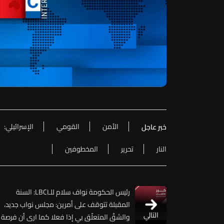
الأمن
القومي
الإسرائيلي:
خبر عاجل
النار
تحرير
المخطوفين
رئيس الحكومة نواف سلام للـLBCI: السنة
المقبلة تتوقف على أمرين: مجلس نواب جديد،
التالي
والشقّ المتعلّق بي إذا فعلا كما ارى أن فرصة