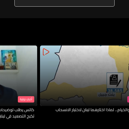
أخبار دولية
لخيام... لماذا اختارهما لبنان لاختبار الانسحاب
كاتس يطلب توضيحات 
تكبح التصعيد في لبنا