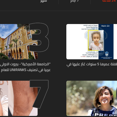
24 ساعة
7 أيام
شهر
3
7
تعميم صورة طفلة عمرها 5 سنوات عُثِرَ عليها في
"الجامعة الأميركية"- بيروت الاولى لب
عربيا في تصنيف UNIRANKS للعام 2027