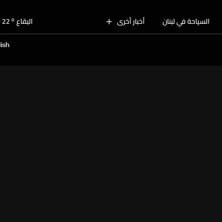
o
بيروت
28
o
السياحة في لبنان
أخبار أخرى
البقاع
22
o
الجنوب
26
ish
o
الشمال
27
o
جبل لبنان
23
o
كسروان
27
o
متن
27
o
بيروت
28