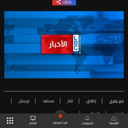
شارك
إطلاق
النار
مستعد
لإرسال
خبر عاجل
الجيش
الليطاني
البث المباشر
البرامج
الرئيسية
الاشعارات