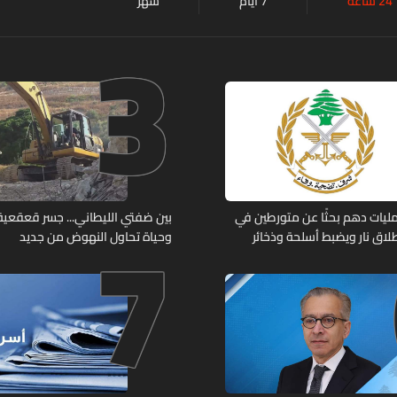
24 ساعة
7 أيام
شهر
3
7
ليات دهم بحثًا عن متورطين في
بين ضفتي الليطاني... جسر قعقعية ا
لاق نار ويضبط أسلحة وذخائر
وحياة تحاول النهوض من جديد