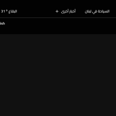
o
بيروت
30
o
السياحة في لبنان
أخبار أخرى
البقاع
31
o
الجنوب
28
ish
o
الشمال
29
o
جبل لبنان
27
o
كسروان
29
o
متن
29
o
بيروت
30