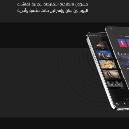
مسؤول بالخارجية الأميركية للجزيرة: نقاشات
اليوم بين لبنان وإسرائيل كانت مثمرة وأحرزت
تقدما وستستأنف غدا وجولة مفاوضات روما بين
لبنان وإسرائيل اختتمت مبكرا اليوم بسبب تطورات
ميدانية