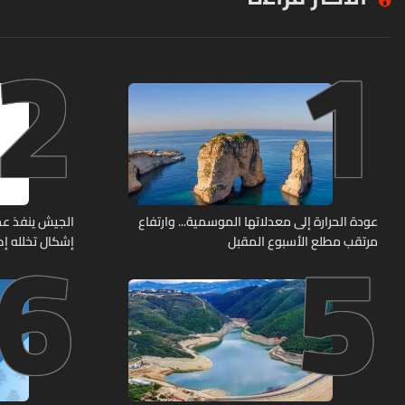
2
1
6
5
عودة الحرارة إلى معدلاتها الموسمية... وارتفاع
الجيش ينفذ عم
مرتقب مطلع الأسبوع المقبل
إشكال تخلله إط
حربية ويتلف 16 خيمة مزروعة بالماريجوانا