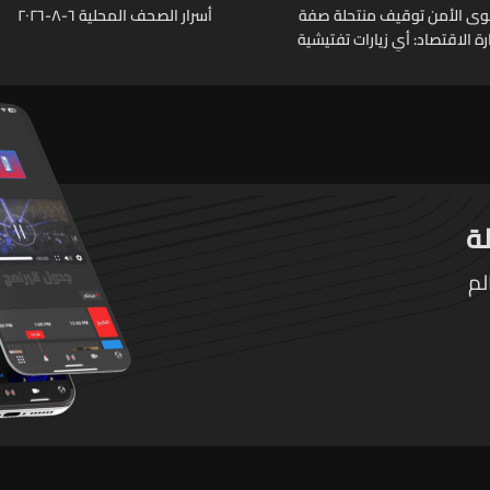
وى الأمن توقيف منتحلة صفة
أسرار الصحف المحلية ٦-٨-٢٠٢٦
 الاقتصاد: أي زيارات تفتيشية
ة تتم حصراً عبر المفتشين
لم