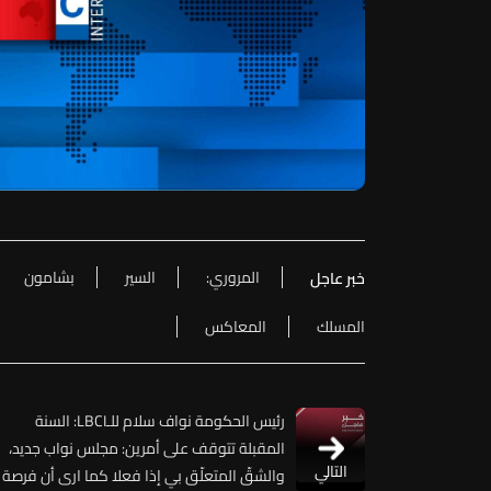
المروري:
السير
بشامون
خبر عاجل
المسلك
المعاكس
رئيس الحكومة نواف سلام للـLBCI: السنة
المقبلة تتوقف على أمرين: مجلس نواب جديد،
التالي
والشقّ المتعلّق بي إذا فعلا كما ارى أن فرصة