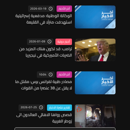
2026-03-19
آخر الأخبار
الوكالة الوطنية: مدفعية إسرائيلية
استهدفت منزلًا في القليعة
بخمس قذائف
2026-01-09
أخبار دولية
ترامب: قد تكون هناك المزيد من
الضربات الأميركية في نيجيريا
10:04
آخر الأخبار
مصادر طبية لفرانس برس: مقتل ما
لا يقل عن 38 عنصرا من القوات
الحكومية اليمنية بهجمات
صاروخية شنها الحوثيون
2026-07-25
تقارير نشرة الاخبار
قصص رواها الاهالي العائدون الى
زوطر الغربية