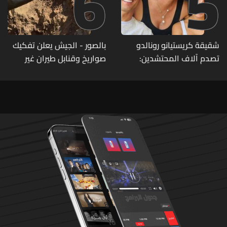
6
5
شقيقة كريستيانو رونالدو
بالصور - الجيش يعلن تفكيك
تصدم آلاف المحتشدين:
صواريخ وقنابل طيران غير
وهذه التفاصيل!
منفجرة من مخلفات العدوان
الإسرائيلي