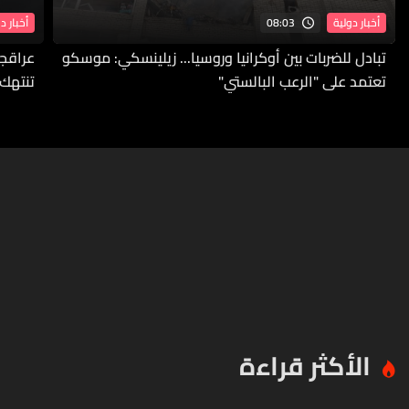
08:03
أخبار دولية
أخبار د
تبادل للضربات بين أوكرانيا وروسيا... زيلينسكي: موسكو
عراقجي
تعتمد على "الرعب البالستي"
تنتهك 
الأكثر قراءة