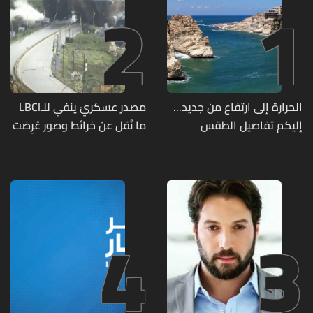
2
1
الحرارة إلى ارتفاع من جديد...
مصدر عسكريّ ينفي للـLBCI
إليكم تفاصيل الطقس
ما نُقل عن خرائط وصور عُرِضت
أمام الوفد اللبنانيّ تُبيّن
مواقع مراكز قيادية ومنشآت
تحت الأرض
4
3