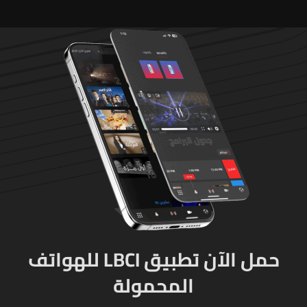
شخصيّ باشر الجيش
بملاحقتهم ونفّذ عمليات
دهم لتوقيفهم فأُفرج عن
العسكريّ المخطوف
والوحدات المختصة تعمل
على توقيف الخاطفين
حمل الآن تطبيق LBCI للهواتف
المحمولة