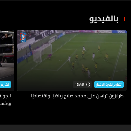
بالفيديو
13:46
تقارير نشرة الاخبار
تقارير 
طرابزون تراهن على محمد صلاح رياضيًا واقتصاديًا
بوكسي