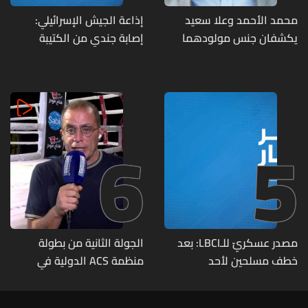
محمد الأحمد وعلا سعيد
إذاعة الجيش الإسرائيلي:
يكشفان جنس مولودهما
إصابة جندي من الكتيبة
الأول (صورة)
الهندسية 607 بنيران قواتنا
في بلدة الطيري جنوبي لبنان
6
5
مصدر عسكريّ للـLBCI: بعد
الجولة الثانية من بطولة
خطف مسلحين لأحد
منظمة ACS الدولية في
العسكريين على طريق يونين -
الكيك بوكسينغ
شعث (بعلبك) على أثر خلاف