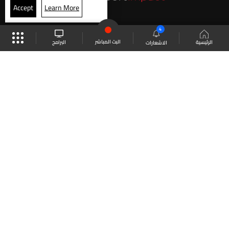
Accept
Learn More
4
البث المباشر
البرامج
الرئيسية
الاشعارات
موقع البرامج
الجدول
البث المباشر
العودة للأعلى
انضم الى ملايين المتابعين
LBCI Lebanon