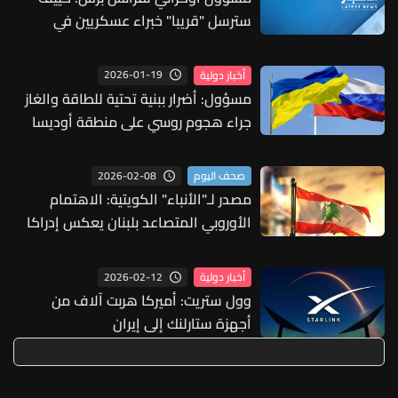
سترسل "قريبا" خبراء عسكريين في
المسيرات إلى الشرق الاوسط
2026-01-19
أخبار دولية
مسؤول: أضرار ببنية تحتية للطاقة والغاز
جراء هجوم روسي على منطقة أوديسا
الأوكرانية
2026-02-08
صحف اليوم
مصدر لـ"الأنباء" الكويتية: الاهتمام
الأوروبي المتصاعد بلبنان يعكس إدراكا
بأن المرحلة الحالية تشكل نقطة انتقالية
2026-02-12
أخبار دولية
وول ستريت: أميركا هربت آلاف من
أجهزة ستارلنك إلى إيران