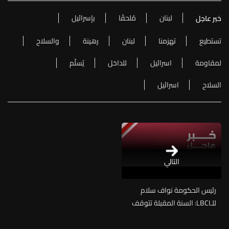
لبنان
مُلحقًا
بإسرائيل
خبر عاجل
تستطيع
تهزمنا
لبنان
رهينة
والسلاح
لمقاومة
اسرائيل
للداخل
يُسلّم
السلاح
اسرائيل
التالي
رئيس الحكومة نواف سلام
للـLBCI: السنة المقبلة تتوقف
على أمرين: مجلس نواب جديد،
والشقّ المتعلّق بي إذا فعلا