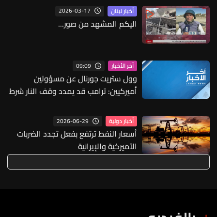
مضيق هرمز بالكامل
2026-03-17
أخبار لبنان
اليكم المشهد من صور...
09:09
آخر الأخبار
وول ستريت جورنال عن مسؤولين
أميركيين: ترامب قد يمدد وقف النار شرط
كبح البرنامج النووي واستئناف الملاحة
بمضيق هرمز
2026-06-29
أخبار دولية
أسعار النفط ترتفع بفعل تجدد الضربات
الأميركية والإيرانية