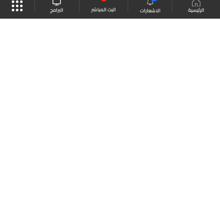
البث المباشر
البرامج
الرئيسية
الاشعارات
موقع البرامج
الجدول
البث المباشر
العودة للأعلى
انضم الى ملايين المتابعين
LBCI Lebanon
LBCI News