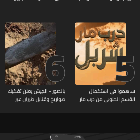
ضعيفة الفعالية
متوفرة
6
5
ساهموا في استكمال
بالصور - الجيش يعلن تفكيك
القسم الجنوبي من درب مار
صواريخ وقنابل طيران غير
شربل... تعرّفوا إلى طرق التبرّع
منفجرة من مخلفات العدوان
من لبنان وأميركا وكندا
الإسرائيلي
وأستراليا وأوروبا