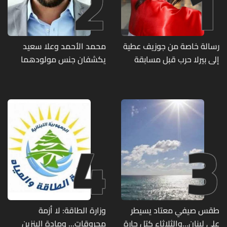
2
1
رسالة خاصة من جوزيف عطية
محمد الأحمد وعلا سعيد
إلى بيرلا حرب قبل مسابقة
يكشفان جنس مولودهما
ملكة جمال العالم... ماذا قال
الأول (صورة)
لها؟ (صورة)
4
3
طقس صيفي معتاد يسيطر
وزارة الطاقة: لا أزمة
على لبنان...والثلاثاء كتل حارة
محروقات... ومادة البنزين