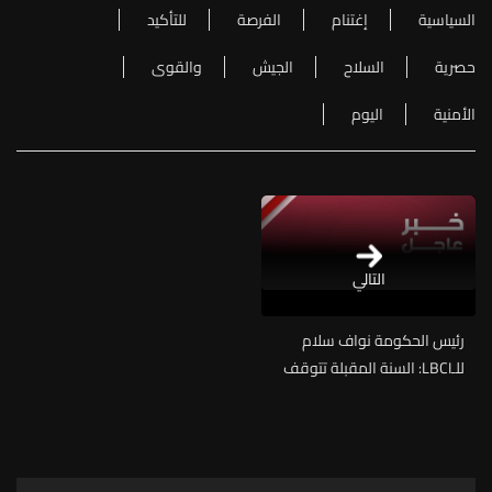
السياسية
إغتنام
الفرصة
للتأكيد
حصرية
السلاح
الجيش
والقوى
الأمنية
اليوم
التالي
رئيس الحكومة نواف سلام
للـLBCI: السنة المقبلة تتوقف
على أمرين: مجلس نواب جديد،
والشقّ المتعلّق بي إذا فعلا
كما ارى أن فرصة الإصلاح لا
تزال مستمرة والسنة الأولى لم