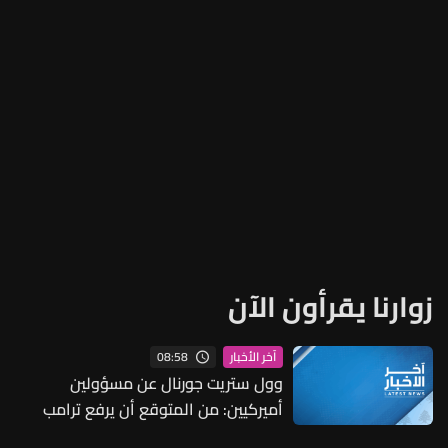
زوارنا يقرأون الآن
08:58
آخر الأخبار
وول ستريت جورنال عن مسؤولين
أميركيين: من المتوقع أن يرفع ترامب
الحصار البحري عن إيران إن أعادت فتح