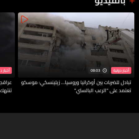
بالفيديو
08:03
أخبار دولية
أخبار د
تبادل للضربات بين أوكرانيا وروسيا... زيلينسكي: موسكو
عراقجي
تعتمد على "الرعب البالستي"
تنتهك 