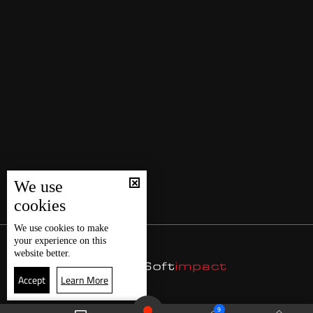
We use
cookies
We use
cookies
to make
your experience on this
website better.
Accept
Learn More
9