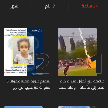
24 ساعة
7 أيام
شهر
2
1
صاعقة برق تُحوّل مباراة كرة
تعميم صورة طفلة عمرها 5
قدم إلى مأساة... وفاة لاعب
سنوات عُثِرَ عليها في برج
وإصابة 12 آخرين
حمود