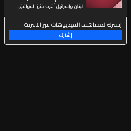
لبنان وإسرائيل أقرب كثيرًا للتوافق
بشأن دفع عملية المناطق التجريبية
وتوسيعها والمحادثات كانت مثمرة
إشترك لمشاهدة الفيديوهات عبر الانترنت
على المستوى الفني ومستوى الخبراء
إشترك