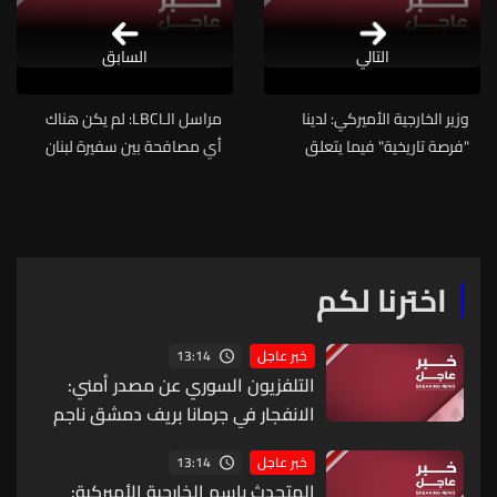
التالي
السابق
وزير الخارجية الأميركي: لدينا
مراسل الـLBCI: لم يكن هناك
"فرصة تاريخية" فيما يتعلق
أي مصافحة بين سفيرة لبنان
بالمحادثات الإسرائيلية اللبنانية
لدى واشنطن والسفير
في واشنطن
الإسرائيلي بل التقطت فقط
صورة تذكارية
اخترنا لكم
13:14
خبر عاجل
التلفزيون السوري عن مصدر أمني:
الانفجار في جرمانا بريف دمشق ناجم
عن عبوة ناسفة مزروعة بحافلة ركاب
13:14
خبر عاجل
المتحدث باسم الخارجية الأميركية: