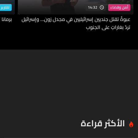
14:32
أمن وقضاء
تقارير 
عبوةٌ تقتل جنديين إسرائيليين في مجدل زون… وإسرائيل
برمانا
تردّ بغاراتٍ على الجنوب
الأكثر قراءة