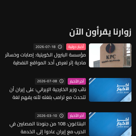
زوارنا يقرأون الآن
2026-07-18
أخبار دولية
مؤسسة البترول الكويتية: إصابات وخسائر
مادية إثر تعرض أحد المواقع النفطية
لهجمات إيرانية
2026-07-08
آخر الأخبار
نائب وزير الخارجية الإيراني: على إيران أن
تتحدث مع ترامب بلغته لأنه يفهم لغة
القوة بشكل أفضل
2026-03-10
آخر الأخبار
البنتاغون: 108 من جنودنا المصابين في
الحرب مع إيران عادوا إلى الخدمة