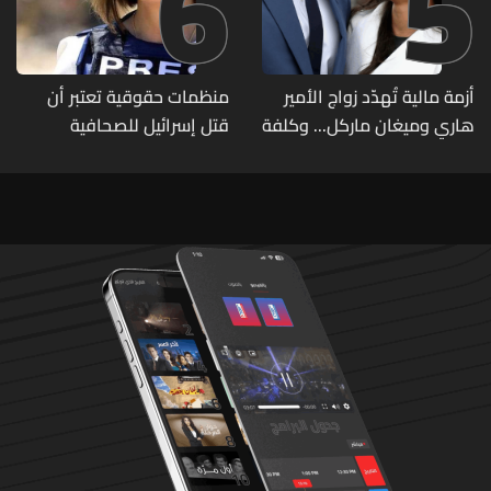
6
5
أزمة مالية تُهدّد زواج الأمير
منظمات حقوقية تعتبر أن
هاري وميغان ماركل... وكلفة
قتل إسرائيل للصحافية
الطلاق تحول دونه
اللبنانية آمال خليل يرقى الى
"جريمة حرب"