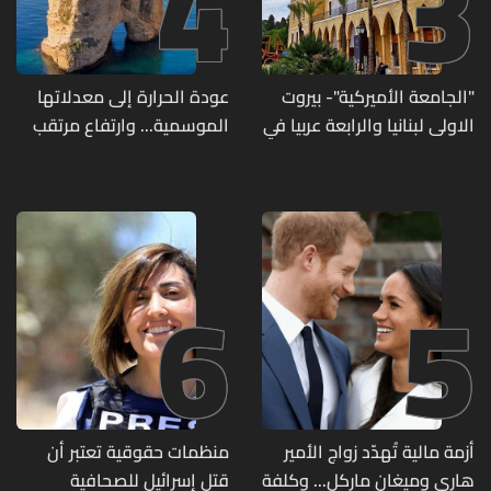
4
3
"الجامعة الأميركية"- بيروت
عودة الحرارة إلى معدلاتها
الاولى لبنانيا والرابعة عربيا في
الموسمية... وارتفاع مرتقب
تصنيف UNIRANKS للعام
مطلع الأسبوع المقبل
2027
6
5
أزمة مالية تُهدّد زواج الأمير
منظمات حقوقية تعتبر أن
هاري وميغان ماركل... وكلفة
قتل إسرائيل للصحافية