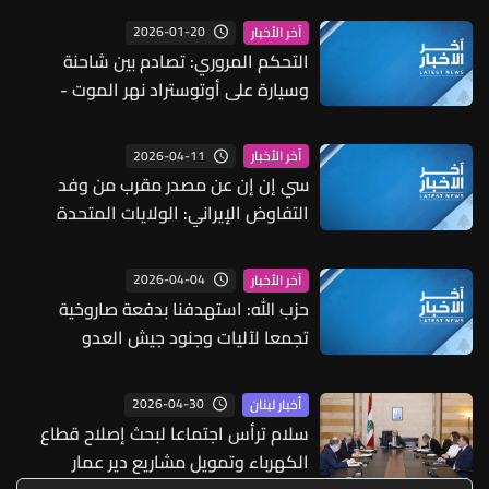
2026-01-20
آخر الأخبار
التحكم المروري: تصادم بين شاحنة
وسيارة على أوتوستراد نهر الموت -
المسلك الغربي ودراج من مفرزة سير
الجديدة في المحلة للمعالجة
2026-04-11
آخر الأخبار
سي إن إن عن مصدر مقرب من وفد
التفاوض الإيراني: الولايات المتحدة
قدمت مطالب غير مقبولة بشأن مضيق
هرمز
2026-04-04
آخر الأخبار
حزب الله: استهدفنا بدفعة صاروخية
تجمعا لآليات وجنود جيش العدو
الإسرائيلي في مستوطنة كفريوفال
2026-04-30
أخبار لبنان
سلام ترأس اجتماعا لبحث إصلاح قطاع
الكهرباء وتمويل مشاريع دير عمار