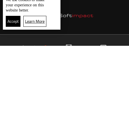
your experience on this
website better.
Accept
Learn More
24
البث المباشر
البرامج
الرئيسية
موقع البرامج
الجدول
البث المباشر
العودة للأعلى
انضم الى ملايين المتابعين
LBCI Lebanon