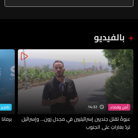
بالفيديو
14:32
أمن وقضاء
تقارير 
عبوةٌ تقتل جنديين إسرائيليين في مجدل زون… وإسرائيل
برمانا
تردّ بغاراتٍ على الجنوب