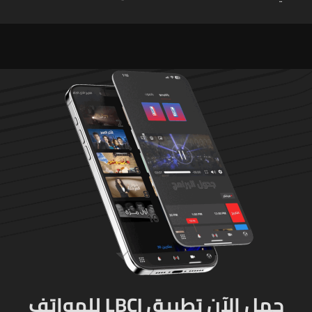
الطلاق تحول دونه
اللبنانية آمال خليل يرقى الى
"جريمة حرب"
حمل الآن تطبيق LBCI للهواتف