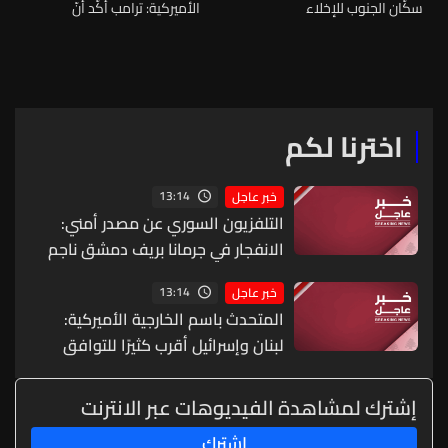
سكّان الجنوب للإخلاء
الأميركية: ترامب أكّد أنّ
التواصل المباشر بين البلدين هو
السبيل الأفضل لتسريع التوصل
إلى اتفاق دائم للسلام والأمن
اخترنا لكم
13:14
خبر عاجل
التلفزيون السوري عن مصدر أمني:
الانفجار في جرمانا بريف دمشق ناجم
عن عبوة ناسفة مزروعة بحافلة ركاب
13:14
خبر عاجل
المتحدث باسم الخارجية الأميركية:
لبنان وإسرائيل أقرب كثيرًا للتوافق
بشأن دفع عملية المناطق التجريبية
وتوسيعها والمحادثات كانت مثمرة
إشترك لمشاهدة الفيديوهات عبر الانترنت
على المستوى الفني ومستوى الخبراء
إشترك