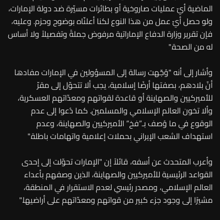
الماضية أيّ عمليات صاروخية أو بطائرات مسيّرة ضد دولة الإمارات،
ولو حصل أيّ عمل من هذا النوع لكنا أعلنّاه بوضوح وحزم. وعليه،
فإن تقرير وزارة الدفاع الإماراتية مرفوض جملةً وتفصيلاً ولا أساس
له من الصحة."
وأشار إلى أنه "وُجّهت رسالة إلى المسؤولين في الإمارات مفادها
أنّ بلادهم، بصفتها أرضًا إسلامية، يجب ألا تتحوّل إلى مقرّ
للأميركيين والصهاينة أو قاعدة لقواتهم ومعدّاتهم العسكرية،
وألا تخون العالم الإسلامي والمسلمين. كما دُعوا إلى عدم
الوقوع في ما وُصف بـ”فخ” الأميركيين والصهاينة، وعدم
استهداف الشعب الإيراني بحملات إعلامية واتهامات باطلة."
وأعرب المتحدث عن أسفه، قائلاً إن "الإمارات تحوّلت إلى إحدى
القواعد الرئيسية للأميركيين والصهاينة، الذين وصفهم بأعداء
العالم الإسلامي، ومصدر رئيسي لعدم الاستقرار في المنطقة،
مشيرًا إلى وجود جزء كبير من قواتهم ومعدّاتهم على أراضيها."