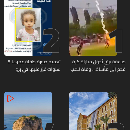
2
1
صاعقة برق تُحوّل مباراة كرة
تعميم صورة طفلة عمرها 5
قدم إلى مأساة... وفاة لاعب
سنوات عُثِرَ عليها في برج
وإصابة 12 آخرين
حمود