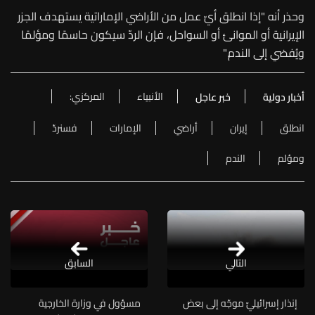
وحذر أنه "إذا انطلق أيّ عمل من الأراضي الإماراتية يستهدف الجزر
الإيرانية أو الموانئ أو السواحل، فإن الردّ سيكون حاسمًا ومؤلمًا
ويُفضي إلى الندم."
الأنبياء
المركزي:
أخبار دولية
خبر عاجل
انطلق
إيران
أراضي
الإمارات
فسنردّ
ومؤلم
الندم
التالي
السابق
إنذار إسرائيليّ موجّه إلى بعض
مسؤول في وزارة الخارجية