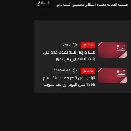
السابق
سلطة الدولة وحصر السلاح وتطبيق خطة درع
الوطن
07:57
خبر عاجل
مسيّرة إسرائيلية نفّذت غارة على
بلدة المنصوري في صور
2026-08-07
خبر عاجل
الراعي من قصر بعبدا: منذ العام
1965 حتى اليوم أي منذ تطويب
القديس شربل أصبح لدينا 15
قديسا وطوباويا وهذا يعني أن
السماء مفتوحة وتخاطب اللبنانيين
كي يثقوا بأنفسهم ووطنهم
ودولتهم