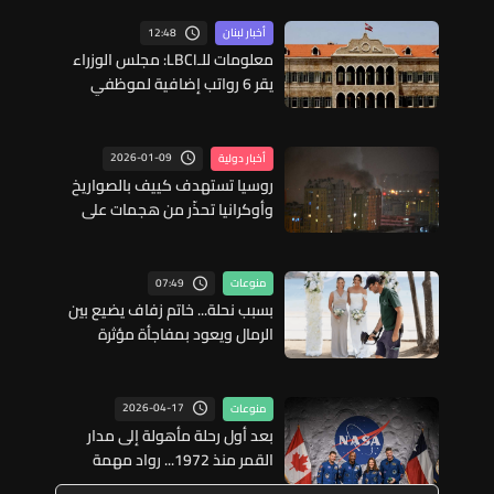
12:48
أخبار لبنان
معلومات للـLBCI: مجلس الوزراء
يقر 6 رواتب إضافية لموظفي
القطاع العام وصرف الفروقات بأثر
رجعي منذ آذار
2026-01-09
أخبار دولية
روسيا تستهدف كييف بالصواريخ
وأوكرانيا تحذّر من هجمات على
مستوى البلاد
07:49
منوعات
بسبب نحلة... خاتم زفاف يضيع بين
الرمال ويعود بمفاجأة مؤثرة
2026-04-17
منوعات
بعد أول رحلة مأهولة إلى مدار
القمر منذ 1972... رواد مهمة
أرتيميس 2 تحت الصدمة الإيجابية