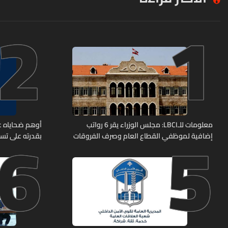
2
1
6
5
معلومات للـLBCI: مجلس الوزراء يقر 6 رواتب
أوهم ضحاياه عب
إضافية لموظفي القطاع العام وصرف الفروقات
بقدرته على تسل
بأثر رجعي منذ آذار
هل من وقع ضحي