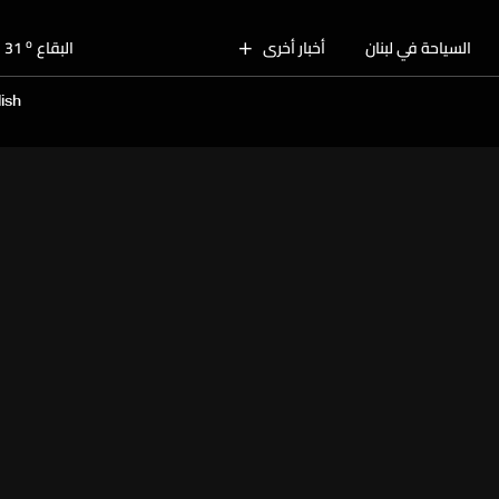
o
بيروت
30
o
السياحة في لبنان
أخبار أخرى
البقاع
31
o
الجنوب
29
ish
o
الشمال
30
o
جبل لبنان
28
o
كسروان
30
o
متن
30
o
بيروت
30