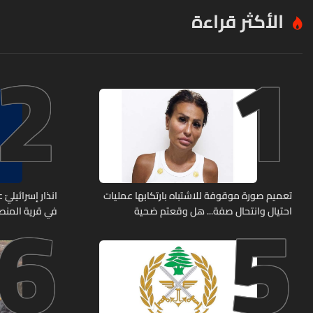
الأكثر قراءة
2
1
6
5
تعميم صورة موقوفة للاشتباه بارتكابها عمليات
انذار إسرائيليّ
احتيال وانتحال صفة... هل وقعتم ضحية
في قرية المن
أعمالها؟