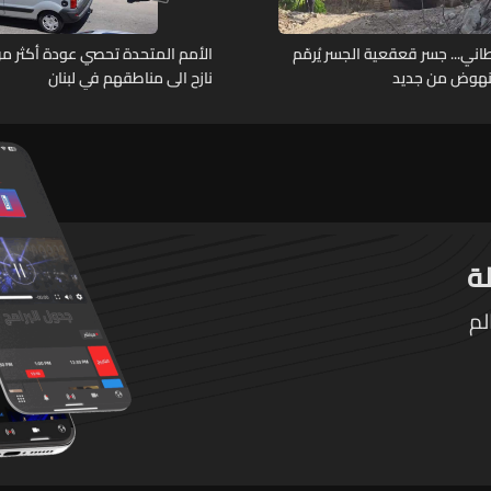
اني... جسر قعقعية الجسر يُرمّم
لنهوض من جديد
نازح الى مناطقهم في لبنان
لم