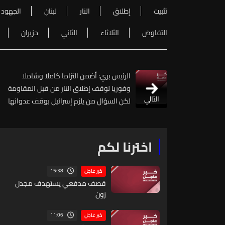
تثبيت
إطلاق
النار
لبنان
الجهود
التفاوض
الثلاثاء
الثاني
حزيران
الرئيس بري: أضمن التزاما كاملا وشاملا
وفوريا لوقف إطلاق النار من قبل المقاومة
التالي
لكن السؤال من يلزم إسرائيل بوقف عدوانها
براً وبحراً وجواً وهدمها للقرى والمنازل؟
اخترنا لكم
15:38
خبر عاجل
قصف مدفعي يستهدف مجدل
زون
11:06
خبر عاجل