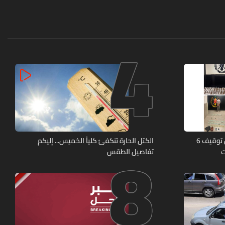
4
8
كمائن لشعبة المعلومات تُسفر عن توقيف 6
الكتل الحارة تنكفئ كلياً الخميس... إليكم
ت
تفاصيل الطقس