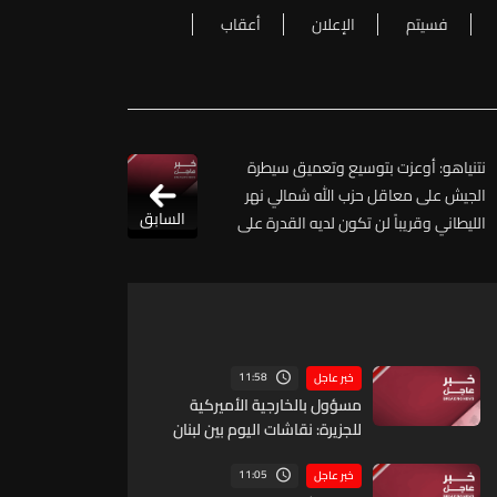
فسيتم
الإعلان
أعقاب
نتنياهو: أوعزت بتوسيع وتعميق سيطرة
الجيش على معاقل حزب الله شمالي نهر
السابق
الليطاني وقريباً لن تكون لديه القدرة على
تهديد بلدات الشمال
11:58
خبر عاجل
مسؤول بالخارجية الأميركية
للجزيرة: نقاشات اليوم بين لبنان
وإسرائيل كانت مثمرة وأحرزت
تقدما وستستأنف غدا وجولة
11:05
خبر عاجل