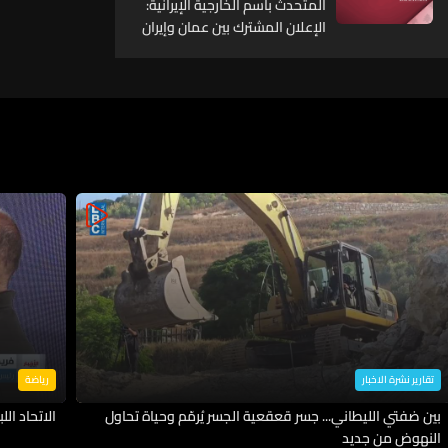
المتحدث باسم الخارجية الإيرانية:
مفاوضات روما بين لبنان وإسرائيل
الإعلان المشترك بين عمان وإيران
اختتمت مبكرا اليوم بسبب تطورات
ميدانية
في مراحله النهائية ومرهون بعدم
تدخل "أطراف ثالثة محددة"
تقارير نشرة الاخبار
رياضة
بين ضفتي الليطاني... جسر قعقعية الجسر يُرمّم وحياة تحاول
الاتحاد اللب
النهوض من جديد