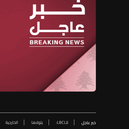
للـLBCI:
يتولاها
الخارجية
خبر عاجل