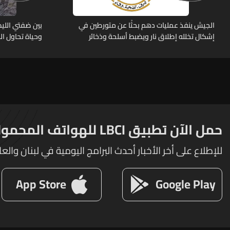
الجيش ينفذ عمليات دهم بحثًا عن متورطين في
بين ضفتي الليط
إشكال تخلله إطلاق نار ويضبط أسلحة وذخائر
وحياة تحاول ا
حربية ويتلف 16 خيمة مزروعة بالماريجوانا
حمل الآن تطبيق LBCI للهواتف المحمولة
للإطلاع على أخر الأخبار أحدث البرامج اليومية في لبنان والعا
App Store
Google Play