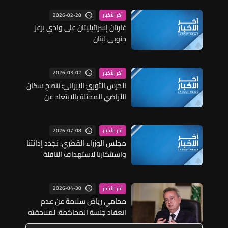
2026-02-28
آخر الأخبار
غارتان إسرائيليتان على وادي برغز
جنوبي لبنان
2026-03-02
آخر الأخبار
الحرس الثوريّ الإيرانيّ: ننصح سكان
الأراضي المحتلة بالابتعاد عن
القواعد العسكرية والمراكز الأمنية
والحكومية
2026-07-08
آخر الأخبار
مجلس الوزراء القطري: نجدد إدانتنا
واستنكارنا لاستهداف الناقلة
القطرية الركيات أثناء عبورها قرب
مضيق هرمز ونطالب إيران بوقف
هذه الممارسات الخطيرة ونحتفظ
2026-04-30
آخر الأخبار
بحقنا باتخاذ ما نراه مناسبا لحماية
محامي رياض سلامة عن عدم
مصالحنا
انعقاد جلسة المحاكمة: لملاحقته
أﻣﺎم ﺟﮭﺘﯿﻦ ﻗﻀﺎﺋﯿﺘﯿﻦ ﺟﺰاﺋﯿﺘﯿﻦ