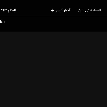
o
بيروت
28
o
السياحة في لبنان
أخبار أخرى
البقاع
23
o
الجنوب
27
ish
o
الشمال
26
o
جبل لبنان
23
o
كسروان
26
o
متن
26
o
بيروت
28