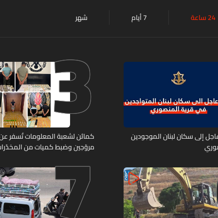
24 ساعة
7 أيام
شهر
3
7
 عاجل إلى سكان لبنان الموجودين
صوري
مروّجين وضبط كميات من المخدّرا