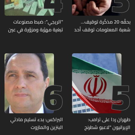
بحقّه 20 مذكّرة توقيف...
"الريجي": ضبط مصنوعات
شعبة المعلومات توقف أحد
تبغية مهرّبة ومزوّرة في عين
المطلوبين الخطيرين
بورضاي وبدنايل والفرزل
6
5
طهران ردا على ترامب:
البراكس: بدء تسليم مادتي
الإيرانيون "لاعبو شطرنج
البنزين والمازوت