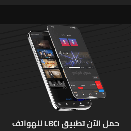
محترفون"
حمل الآن تطبيق LBCI للهواتف