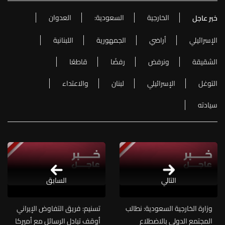
الخارجية
السعودية:
العدوان
خبر عاجل
الإسرائيلي
أراضي
الجمهورية
اللبنانية
الشقيقة
ونرفض
رفضًا
قاطعًا
التوغل
الإسرائيلي
لبنان
والاعتداء
سيادته
التالي
السابق
وزارة الخارجية السعودية: نطالب
تسنيم: فريق التفاوض الإيراني
المجتمع الدولي بالاضطلاع
أوقف تبادل الرسائل مع أميركا