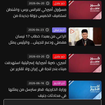
2026-04-20
خبر عاجل
مسؤول أميركي لفرانس برس: واشنطن
تستضيف الخميس جولة جديدة من
المحادثات بين إسرائيل ولبنان
2026-04-23
أخبار لبنان
الراعي من بعبدا: خطاب 17 نيسان
مفصلي ودعم للجيش… والرئيس يمثل
جميع اللبنانيين
2026-03-20
خبر عاجل
أمبري: ضربة أميركية إسرائيلية استهدفت
ميناء بندر لنجة في إيران ولا تقارير عن
إصابات أو أضرار بالسفن التجارية
2026-06-16
آخر الأخبار
وزارة الخارجية: قطر سترسل من يمثلها
في محادثات جنيف