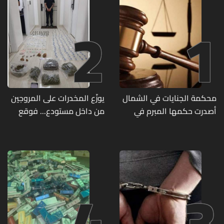
2
1
محكمة الجنايات في الشمال
يوزّع المخدرات على المروجين
أصدرت حكمها المبرم في
من داخل مستودع... فوقع
جريمة قتل الشابة ريا فرنسوا
في قبضة مفرزة استقصاء
الشدياق في مزيارة
جبل لبنان
4
3