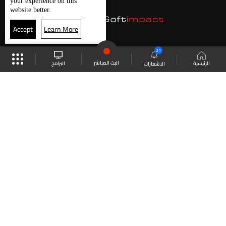
your experience on this
website better.
Accept
Learn More
21
البث المباشر
البرامج
الرئيسية
الاشعارات
موقع البرامج
الجدول
البث المباشر
العودة للأعلى
انضم الى ملايين المتابعين
LBCI Lebanon