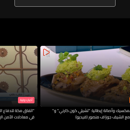
أخبار دولية
لمكسيك وأصالة إيطاليا: "تشيلي كون كارني" و"
"اتفاق مكة للدفاع الم
مع الشيف جوزاف منصور (فيديو)
في معادلات الأمن ال