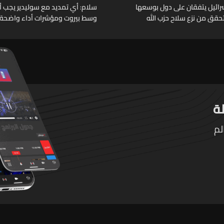
وإسرائيل يتفقان على دول بوسعها
سلام: أي تمديد مع سوليدير يجب أن 
حقق من نزع سلاح حزب الله
وسط بيروت ومؤشرات أداء واضحة
لم