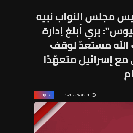
يس مجلس النواب نبيه
وس": بري أبلغ إدارة
ب الله مستعدّ لوقف
مع إسرائيل متعهّدًا
م
شارك
2026-06-01 | 11:49