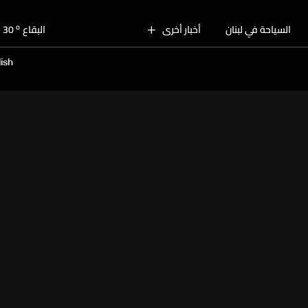
o
بيروت
30
o
السياحة في لبنان
أخبار أخرى
البقاع
30
o
الجنوب
29
ish
o
الشمال
30
o
جبل لبنان
28
o
كسروان
30
o
متن
30
o
بيروت
30