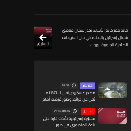
قائد مقر خاتم الأنبياء: نحذر سكان مناطق
شمال إسرائيل بالإخلاء في حال استهداف
السابق
الضاحية الجنوبية لبيروت
09:39
أخبار لبنان
مصدر عسكريّ ينفي للـLBCI ما
نُقل عن خرائط وصور عُرِضت أمام
الوفد اللبنانيّ تُبيّن مواقع مراكز
قيادية ومنشآت تحت الأرض
2026-08-07
خبر عاجل
مسيّرة إسرائيلية نفّذت غارة على
بلدة المنصوري في صور