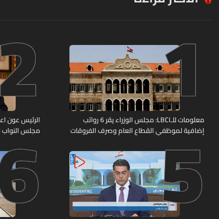
2
1
6
5
معلومات للـLBCI: مجلس الوزراء يقر 6 رواتب
الرئيس عون اعا
إضافية لموظفي القطاع العام وصرف الفروقات
مجلس النواب لا
بأثر رجعي منذ آذار