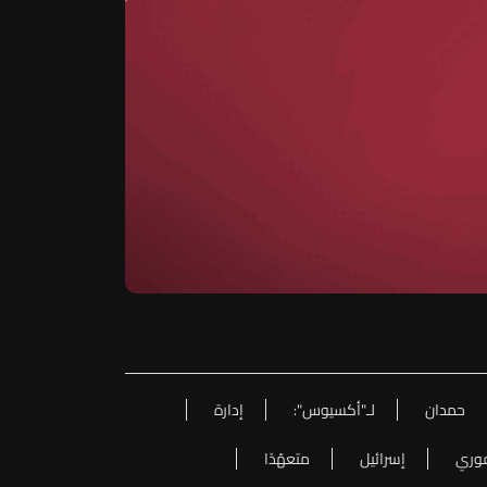
حمدان
لـ"أكسيوس":
إدارة
وري
إسرائيل
متعهّدًا