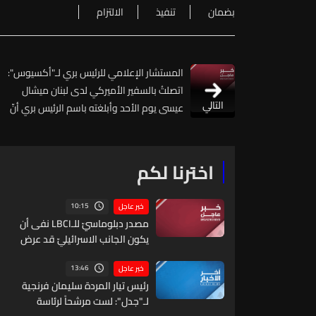
بضمان
تنفيذ
الالتزام
المستشار الإعلامي للرئيس بري لـ"أكسيوس":
اتصلتُ بالسفير الأميركي لدى لبنان ميشال
التالي
عيسى يوم الأحد وأبلغته باسم الرئيس بري أنّ
حزب الله سيكون مستعدًا للالتزام الكامل
بوقف إطلاق نار شامل ونحن مستعدون
لضمان ذلك
اخترنا لكم
10:15
خبر عاجل
مصدر دبلوماسيّ للـLBCI نفى أن
يكون الجانب الاسرائيليّ قد عرض
خرائط لشبكات انفاق في عدة
مناطق لبنانية خلال جولة
13:46
خبر عاجل
المفاوضات الاخيرة في روما أما
رئيس تيار المردة سليمان فرنجية
في جولات واشنطن السابقة
لـ"جدل": لست مرشحاً لرئاسة