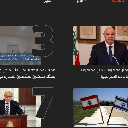
24 ساعة
7 أيام
شهر
3
7
د أربعة قوانين كان قد اقرها
مكتب مكافحة الاتجار بالأشخاص وح
عادة النظر فيها
يفكّك شبكتين منظّمتين للدعارة في
ويوقف متورطين