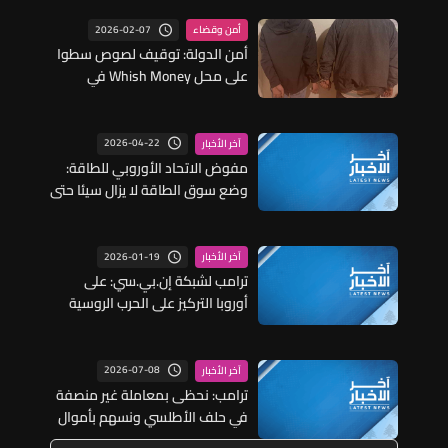
2026-02-07
أمن وقضاء
أمن الدولة: توقيف لصوص سطوا
على محل Whish Money في
الغبيري
2026-04-22
آخر الأخبار
مفوض الاتحاد الأوروبي للطاقة:
وضع سوق الطاقة لا يزال سيئا حتى
في أفضل السيناريوهات
2026-01-19
آخر الأخبار
ترامب لشبكة إن.بي.سي: على
أوروبا التركيز على الحرب الروسية
الأوكرانية وليس على غرينلاند
2026-07-08
آخر الأخبار
ترامب: نحظى بمعاملة غير منصفة
في حلف الأطلسي ونسهم بأموال
بشكل غير متناسب