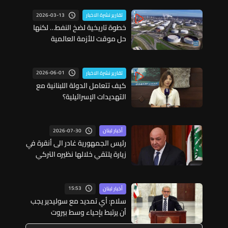
2026-03-13
تقارير نشرة الاخبار
خطوة تاريخية لضخ النفط… لكنها
حل موقت للأزمة العالمية
2026-06-01
تقارير نشرة الاخبار
كيف تتعامل الدولة اللبنانية مع
التهديدات الإسرائيلية؟
2026-07-30
أخبار لبنان
رئيس الجمهورية غادر الى أنقرة في
زيارة يلتقي خلالها نظيره التركي
وعدد من المسؤولين الأتراك
15:53
أخبار لبنان
سلام: أي تمديد مع سوليدير يجب
أن يرتبط بإحياء وسط بيروت
ومؤشرات أداء واضحة