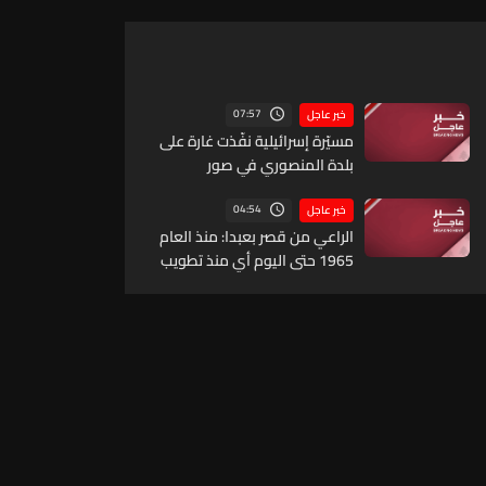
07:57
خبر عاجل
مسيّرة إسرائيلية نفّذت غارة على
بلدة المنصوري في صور
04:54
خبر عاجل
الراعي من قصر بعبدا: منذ العام
1965 حتى اليوم أي منذ تطويب
القديس شربل أصبح لدينا 15
قديسا وطوباويا وهذا يعني أن
السماء مفتوحة وتخاطب اللبنانيين
كي يثقوا بأنفسهم ووطنهم
ودولتهم