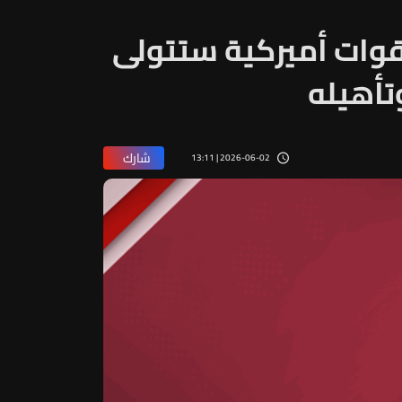
 قوات أميركية ستتولى
تأهيله
شارك
2026-06-02 | 13:11