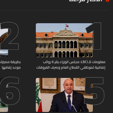
2
1
6
5
معلومات للـLBCI: مجلس الوزراء يقر 6 رواتب
بطريقة مميزة… 
إضافية لموظفي القطاع العام وصرف الفروقات
موعد زفافها
بأثر رجعي منذ آذار