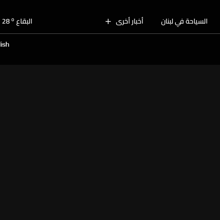
o
بيروت
30
o
السياحة في لبنان
أخبار أخرى
البقاع
28
o
الجنوب
28
ish
o
الشمال
29
o
جبل لبنان
26
o
كسروان
29
o
متن
29
o
بيروت
30