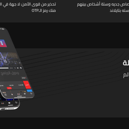
رصاص جديه وستة أشخاص بينهم
تحذير من قوى الأمن: لا جهة في ال
ته بتايلاند
منك رمز الـOTP
لم