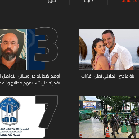
24 ساعة
7 أيام
شهر
3
7
ابنة عاصي الحلاني تعلن اقتراب
أوهم ضحاياه عبر وسائل التّواصل 
بقدرته على تسليمهم مطابخ و"أعمال
هل من وقع ضحيّة أعماله؟