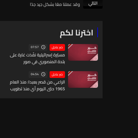
التالي
وقد عملنا معًا بشكل جيد جدًا
اخترنا لكم
07:57
خبر عاجل
مسيّرة إسرائيلية نفّذت غارة على
بلدة المنصوري في صور
04:54
خبر عاجل
الراعي من قصر بعبدا: منذ العام
1965 حتى اليوم أي منذ تطويب
القديس شربل أصبح لدينا 15
قديسا وطوباويا وهذا يعني أن
السماء مفتوحة وتخاطب اللبنانيين
كي يثقوا بأنفسهم ووطنهم
ودولتهم