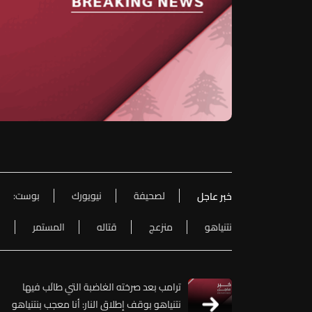
لصحيفة
نيويورك
بوست:
خبر عاجل
نتنياهو
منزعج
قتاله
المستمر
ل
ترامب بعد صرخته الغاضبة التي طالَب فيها
نتنياهو بوقف إطلاق النار: أنا معجب بنتنياهو