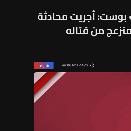
 بوست: أجريت محادثة
منزعج من قتاله
شارك
2026-06-03 | 06:35