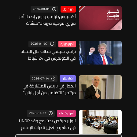
2026-08-01
خبر عاجل
أكسيوس: ترامب يدرس إصدار أمر
فوري بتوجيه ضربة لـ"منشآت
طاقة" في إيران
2026-01-07
أخبار دولية
ترامب سيلقي خطاب حال الاتحاد
في الكونغرس في 24 شباط
2026-07-14
أخبار لبنان
الحجار في باريس للمشاركة في
مؤتمر "التضامن من أجل لبنان"
وإطلاق البصمة البيومترية لجواز
السفر
2026-07-27
أمن وقضاء
الوزير مرقص بحث مع وفد UNDP
في مشروع لتعزيز قدرات الإعلام
العام وإشراك الشباب