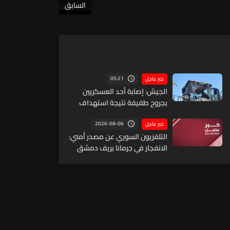
السابق
05:21
خبر عاجل
الجيش: إصابة أحد العسكريين
بجروح طفيفة نتيجة استهداف
إسرائيلي لجرافة للجيش في بلدة
المنصوري - صور أثناء عملها على
2026-08-06
خبر عاجل
فتح الطرقات وإزالة الركام
التلفزيون السوري عن مصدر أمني:
الانفجار في جرمانا بريف دمشق
ناجم عن عبوة ناسفة مزروعة
بحافلة ركاب