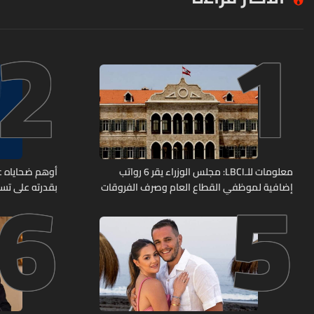
2
1
6
5
معلومات للـLBCI: مجلس الوزراء يقر 6 رواتب
أوهم ضحاياه عب
إضافية لموظفي القطاع العام وصرف الفروقات
بقدرته على تسل
بأثر رجعي منذ آذار
هل من وقع ضحي