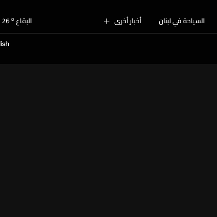
o
بيروت
29
o
السياحة في لبنان
أخبار أخرى
البقاع
26
o
الجنوب
27
ish
o
الشمال
28
o
جبل لبنان
24
o
كسروان
28
o
متن
28
o
بيروت
29