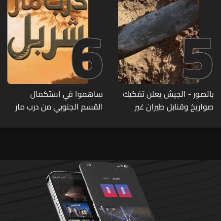
6
5
بالصور - الجيش يعلن تفكيك
ساهموا في استكمال
صواريخ وقنابل طيران غير
القسم الجنوبي من درب مار
منفجرة من مخلفات العدوان
شربل... تعرّفوا إلى طرق التبرّع
الإسرائيلي
من لبنان وأميركا وكندا
وأستراليا وأوروبا