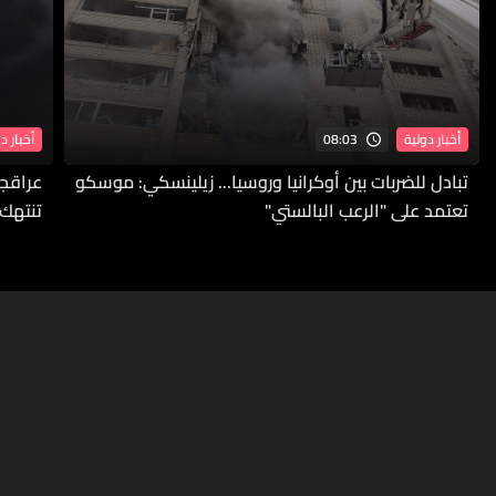
08:03
أخبار دولية
أخبار د
تبادل للضربات بين أوكرانيا وروسيا... زيلينسكي: موسكو
عراقجي
تعتمد على "الرعب البالستي"
تنتهك 