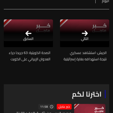
اليوم
التالي
السابق
الجيش: استشاهد عسكري
الصحة الكويتية: 63 جريحا جراء
نتيجة استهدافه بغارة إسرائيلية
العدوان الإيراني على الكويت
معادية أثناء تنقله على طريق
النبطية - كفرتبنيت
اخترنا لكم
11:58
خبر عاجل