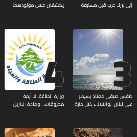
إلى بيرلا حرب قبل مسابقة
يكشفان جنس مولودهما
ملكة جمال العالم... ماذا قال
الأول (صورة)
لها؟ (صورة)
4
3
طقس صيفي معتاد يسيطر
وزارة الطاقة: لا أزمة
على لبنان...والثلاثاء كتل حارة
محروقات... ومادة البنزين
ضعيفة الفعالية
متوفرة