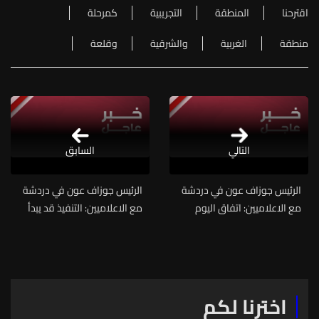
اقترحنا
المنطقة
التجريبية
كمرحلة
منطقة
الغربية
والشرقية
وقلعة
التالي
السابق
الرئيس جوزاف عون في دردشة
الرئيس جوزاف عون في دردشة
مع الاعلاميين: اتفاق اليوم
مع الاعلاميين: التنفيذ قد يبدأ
يختلف عن اتفاق ٢٧ تشرين
خلال 24 ساعة من موافقة
٢٠٢٤ لأنه سيكون مستداماً
جميع الأطراف وتقديم
ونعوّل على دور الرئيس ترامب
الضمانات اللازمة
وادارته
اخترنا لكم