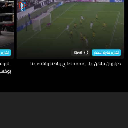
13:46
تقارير نشرة الاخبار
تقارير 
طرابزون تراهن على محمد صلاح رياضيًا واقتصاديًا
بوكسي