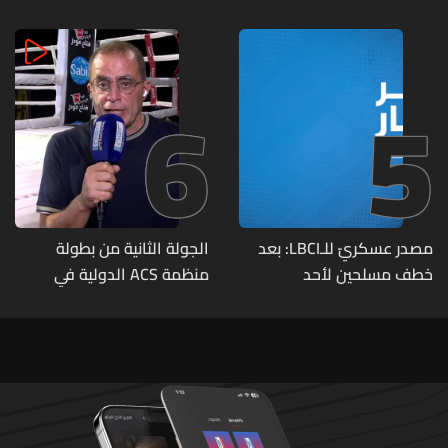
في بلدة الطيري جنوبي لبنان
6
5
مصدر عسكريّ للـLBCI: بعد
الجولة الثانية من بطولة
خطف مسلحين لأحد
منظمة ACS الدولية في
العسكريين على طريق يونين -
الكيك بوكسينغ
شعث (بعلبك) على أثر خلاف
شخصيّ باشر الجيش
بملاحقتهم ونفّذ عمليات
دهم لتوقيفهم فأُفرج عن
العسكريّ المخطوف