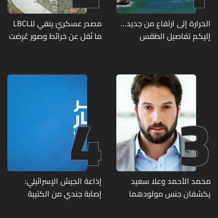
الحرارة إلى ارتفاع من جديد...
مصدر عسكريّ ينفي للـLBCI
إليكم تفاصيل الطقس
ما نُقل عن خرائط وصور عُرِضت
أمام الوفد اللبنانيّ تُبيّن
مواقع مراكز قيادية ومنشآت
تحت الأرض
4
3
محمد الأحمد وعلا سعيد
إذاعة الجيش الإسرائيلي:
يكشفان جنس مولودهما
إصابة جندي من الكتيبة
الأول (صورة)
الهندسية 607 بنيران قواتنا