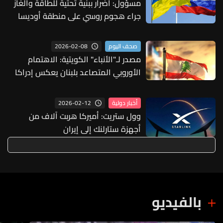
مسؤول: أضرار ببنية تحتية للطاقة والغاز
جراء هجوم روسي على منطقة أوديسا
الأوكرانية
2026-02-08
صحف اليوم
مصدر لـ"الأنباء" الكويتية: الاهتمام
الأوروبي المتصاعد بلبنان يعكس إدراكا
بأن المرحلة الحالية تشكل نقطة انتقالية
2026-02-12
أخبار دولية
وول ستريت: أميركا هربت آلاف من
أجهزة ستارلنك إلى إيران
بالفيديو