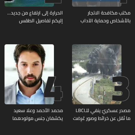
مكتب مكافحة الاتجار
الحرارة إلى ارتفاع من جديد...
بالأشخاص وحماية الآداب
إليكم تفاصيل الطقس
يفكّك شبكتين منظّمتين
للدعارة في الحمرا ويوقف
متورطين
4
3
مصدر عسكريّ ينفي للـLBCI
محمد الأحمد وعلا سعيد
ما نُقل عن خرائط وصور عُرِضت
يكشفان جنس مولودهما
أمام الوفد اللبنانيّ تُبيّن
الأول (صورة)
مواقع مراكز قيادية ومنشآت