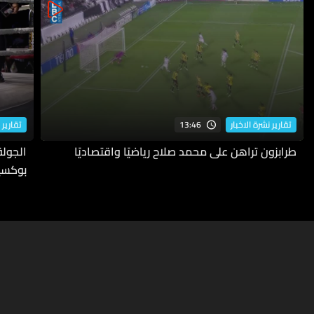
13:46
تقارير نشرة الاخبار
تقارير 
طرابزون تراهن على محمد صلاح رياضيًا واقتصاديًا
بوكسي