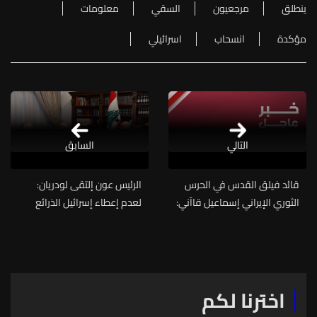
ينطلق
مرجعيون
السقي
معلومات
مؤكدة
انسحاب
اسرائيلي
التالي
السابق
قائد فيلق القدس في الحرس
الرئيس عون إلتقى لودريان:
الثوري الإيراني إسماعيل قاآني:
لعدم إعطاء إسرائيل الذرائع
دعم المقاومة في لبنان واجبٌ
لعدم انسحابها
على الجميع وتطهير المنطقة
من الوجود الإسرائيلي هدف
يمكن للمسلمين تحقيقه
اخترنا لكم