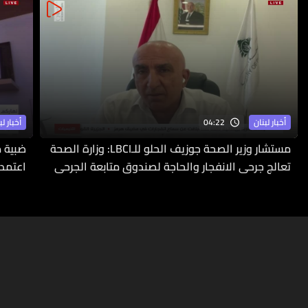
04:22
أخبار لبنان
أخبار لب
مستشار وزير الصحة جوزيف الحلو للـLBCI: وزارة الصحة
ضبية م
تعالج جرحى الانفجار والحاجة لصندوق متابعة الجرحى
اعتمدت
ملحّة