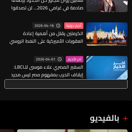
صادمة في غرامي 2026... لن تصدقوا
كيف بدت (صور)
2026-04-16
أخبار دولية
الكرملين يقلل من أهمية إعادة
العقوبات الأميركية على النفط الروسي
2026-04-01
آخر الأخبار
السفير المصري علاء موسى للـLBCI:
إيقاف الحرب بمفهوم مصر ليس مجرد
هدنة ونعتقد أن الولايات المتحدة
بإمكانها الوصول إلى حل شامل إذا أرادت
وبإمكانها ضمان السلوك الإسرائيلي
بالفيديو