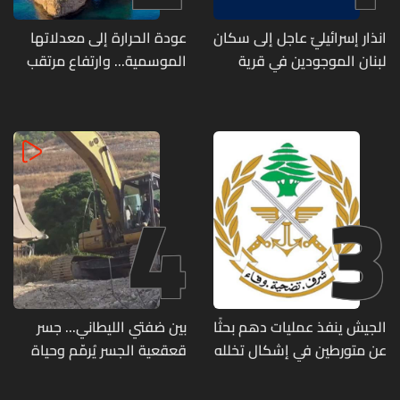
انذار إسرائيليّ عاجل إلى سكان
عودة الحرارة إلى معدلاتها
لبنان الموجودين في قرية
الموسمية... وارتفاع مرتقب
المنصوري
مطلع الأسبوع المقبل
4
3
الجيش ينفذ عمليات دهم بحثًا
بين ضفتي الليطاني... جسر
عن متورطين في إشكال تخلله
قعقعية الجسر يُرمّم وحياة
إطلاق نار ويضبط أسلحة
تحاول النهوض من جديد
وذخائر حربية ويتلف 16 خيمة