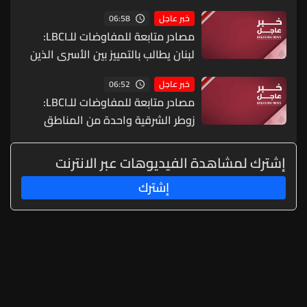
06:58
خبر عاجل
مصادر متابعة للمفاوضات للـLBCI:
لبنان يطالب بالتمييز بين الأسرى الذين
اعتُقلوا أثناء القتال والآخرين عند تفقد
06:52
خبر عاجل
منازلهم من وهؤلاء يفترض إطلاقهم
مصادر متابعة للمفاوضات للـLBCI:
بسرعة
زوطر الشرقية واحدة من المناطق
التجريبية المطروحة ولم يحصل بعد أي
تقدم من ضمن موضوع الأسرى
إشترك لمشاهدة الفيديوهات عبر الانترنت
وإسرائيل تطرح مسألة اليهود اللبنانيين
إشترك
الذين فقدوا في لبنان