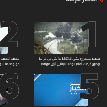
2
1
6
5
مصدر عسكريّ ينفي للـLBCI ما نُقل عن خرائط
محمد الأحمد 
وصور عُرِضت أمام الوفد اللبنانيّ تُبيّن مواقع
مولودهما الأو
مراكز قيادية ومنشآت تحت الأرض