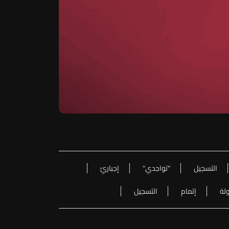
التسجيل
"تواجدي"
إجباريّ
ولة
إتمام
التسجيل