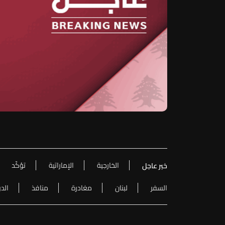
الخارجية
الإماراتية
تؤكّد
خبر عاجل
السفر
لبنان
مغادرة
منافذ
الد