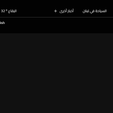
o
بيروت
31
o
السياحة في لبنان
أخبار أخرى
البقاع
32
o
الجنوب
30
ish
o
الشمال
31
o
جبل لبنان
30
o
كسروان
30
o
متن
30
o
بيروت
31