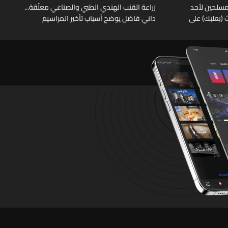
 بعد خطف مسلحين لأحد
زراعة القنب الهندي الطبي والصناعي معلّقة...
(بعلبك) على
داني فاضل يوضح أسباب تأخير المراسيم
قتهم ونفّذ
التطبيقية
العسكريّ
ل على