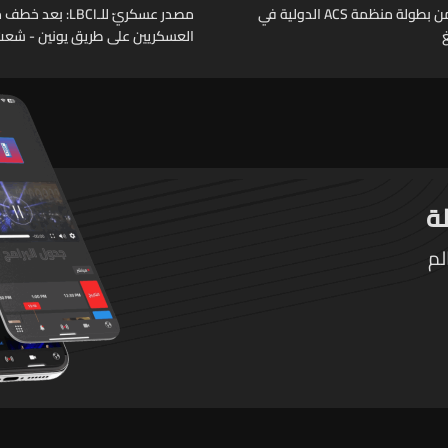
الجولة الثانية من بطولة منظمة ACS الدولية في
مصدر عسكريّ للـLBCI:
العسكريين على طريق يونين - شعث 
أثر خلاف شخصيّ باشر الجيش بملاح
عمليات دهم لتوقيفهم فأُفرج عن 
المخطوف والوحدات المختصة تعم
توقيف الخاطفين
لم