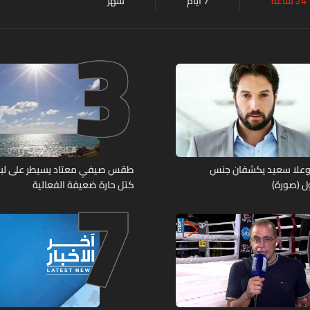
24 ساعة
7 أيام
شهر
3
7
وعلا سعيد يكشفان جنس
طقس صيفي معتاد يسيطر على لبنان.
ل (صورة)
كتل حارة ضعيفة الفعالية