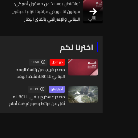
"واشنطن بوست" عن مسؤول أميركي:
سيكون لنا دور في مراقبة التزام الجيشين
التالي
اللبناني والإسرائيلي باتفاق الإطار
اخترنا لكم
11:58
خبر عاجل
مصدر قريب من رئاسة الوفد
اللبنانيّ للـLBCI: تشدّد الوفد
اللبنانيّ حيال العودة إلى مفاوضات
روما ويتمسّك بتحقيق تقدّم في
09:39
أخبار لبنان
وقف شامل لإطلاق النار على
مصدر عسكريّ ينفي للـLBCI ما
كامل الأراضي و⁠وقف عمليات
نُقل عن خرائط وصور عُرِضت أمام
هدم المنازل والاراضي الزراعية
الوفد اللبنانيّ تُبيّن مواقع مراكز
قيادية ومنشآت تحت الأرض
وتوسعة المناطق التجريبية تحديدًا
في بنت جبيل والخيام