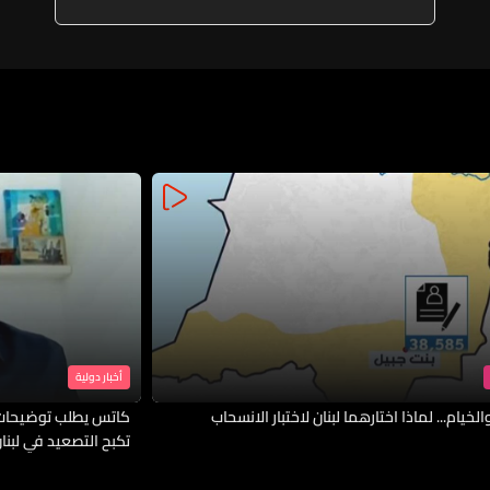
بشكل خاص وتعتزم تصنيفها
منظمة إرهابية أجنبية اعتبارًا من 16
أذار
أخبار دولية
لخيام... لماذا اختارهما لبنان لاختبار الانسحاب
كاتس يطلب توضيحات 
تكبح التصعيد في لبنا