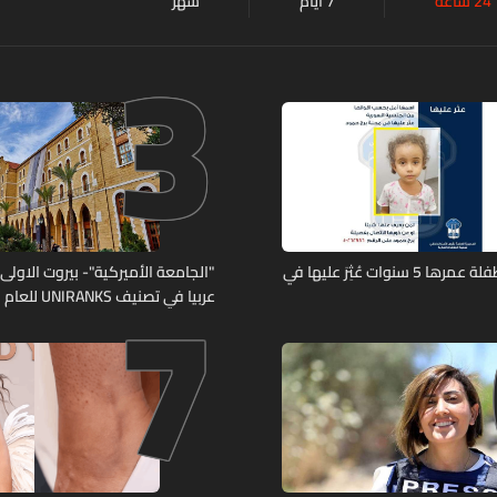
24 ساعة
7 أيام
شهر
3
7
تعميم صورة طفلة عمرها 5 سنوات عُثِرَ عليها في
"الجامعة الأميركية"- بيروت الاولى لب
عربيا في تصنيف UNIRANKS للعام 2027