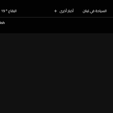
o
بيروت
28
o
السياحة في لبنان
أخبار أخرى
البقاع
19
o
الجنوب
24
ish
o
الشمال
25
o
جبل لبنان
22
o
كسروان
26
o
متن
26
o
بيروت
28