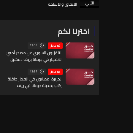
التالي
الانفاق والاسلحة
اخترنا لكم
13:14
خبر عاجل
التلفزيون السوري عن مصدر أمني:
الانفجار في جرمانا بريف دمشق
ناجم عن عبوة ناسفة مزروعة
بحافلة ركاب
12:57
خبر عاجل
الجزيرة: مصابون في انفجار حافلة
ركاب بمدينة جرمانا في ريف
دمشق