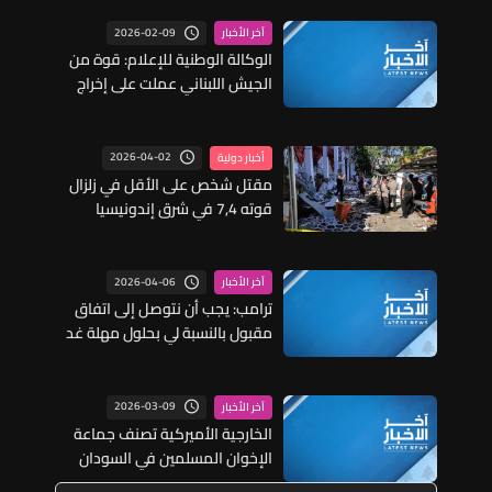
2026-02-09
آخر الأخبار
الوكالة الوطنية للإعلام: قوة من
الجيش اللبناني عملت على إخراج
شابين كانا محاصرين في محيط
جبانة عيتا الشعب جراء
استهدافهما بالقنابل الصوتية في
2026-04-02
أخبار دولية
ظل تحليق لمسيرة اسرائيلية
مقتل شخص على الأقل في زلزال
مسلحة على علو منخفض
قوته 7,4 في شرق إندونيسيا
2026-04-06
آخر الأخبار
ترامب: يجب أن نتوصل إلى اتفاق
مقبول بالنسبة لي بحلول مهلة غد
الثلاثاء
2026-03-09
آخر الأخبار
الخارجية الأميركية تصنف جماعة
الإخوان المسلمين في السودان
منظمة إرهابية عالمية مصنفة