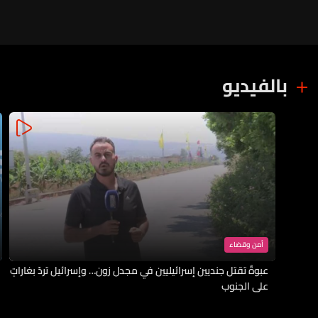
بالفيديو
أمن وقضاء
عبوةٌ تقتل جنديين إسرائيليين في مجدل زون… وإسرائيل تردّ بغاراتٍ
على الجنوب