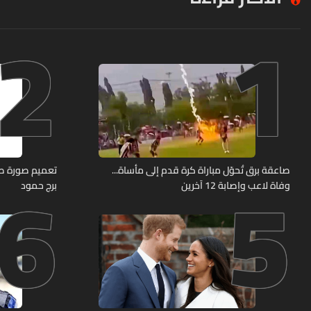
2
1
6
5
صاعقة برق تُحوّل مباراة كرة قدم إلى مأساة...
وفاة لاعب وإصابة 12 آخرين
برج حمود