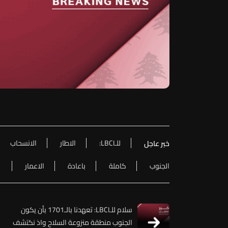
للـLBCI:
الاطار
الانسحاب
خبر عاجل
الجنوب
كاملة
باعادة
الاعمار
سلام للـLBCI: تعهدنا بالـ1701 بأن يكون
الجنوب منطقة منزوعة السلاح واذ نكتشف