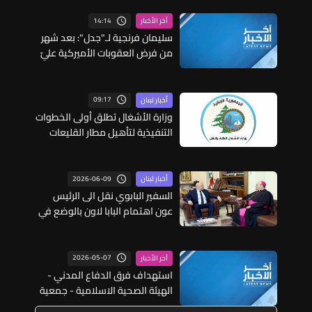
14:14
آخر الأخبار
سليمان فرنجية لـ"جدل": بعد شهر
من فرض العقوبات الأميركية عليّ
اتصلوا بي "من عند الرئيس" وقالوا:
"ما خصّنا ما بيطلع بإيدنا"
09:17
أخبار لبنان
وزارة الأشغال تطلق أولى الخطوات
التنفيذية لتأهيل مطار القليعات
تمهيداً لإعادة تشغيله
2026-06-09
أخبار لبنان
السفير البابوي نقل الى الرئيس
عون اهتمام البابا لاون بالوضع في
لبنان
2026-05-07
آخر الأخبار
استهداف فرق الدفاع المدني -
الهيئة الصحية الاسلامية - جمعية
الرسالة للاسعاف الصحي في مكان