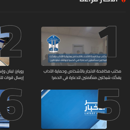
2
1
6
5
مكتب مكافحة الاتجار بالأشخاص وحماية الآداب
رويترز: لبنان 
يفكّك شبكتين منظّمتين للدعارة في الحمرا
إرسال قوات للت
ويوقف متورطين