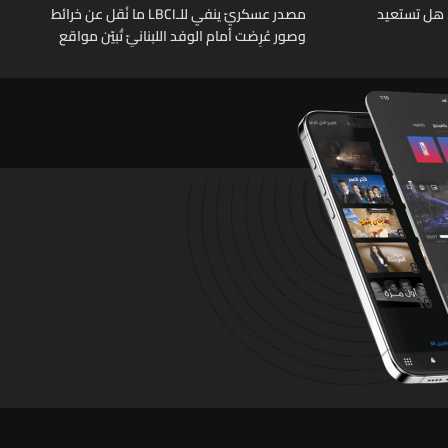
. هل تستعيد
مصدر عسكريّ ينفي للـLBCI ما نُقل عن خرائط
وصور عُرِضت أمام الوفد اللبنانيّ تُبيّن مواقع
مراكز قيادية ومنشآت تحت الأرض