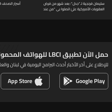
سليمان فرنجية لـ"جدل": بعد شهر من فرض
أسرار الصحف 8-8-2026
العقوبات الأميركية عليّ اتصلوا بي "من عند
الرئيس" وقالوا: "ما خصّنا ما بيطلع بإيدنا"
حمل الآن تطبيق LBCI للهواتف المحمولة
للإطلاع على أخر الأخبار أحدث البرامج اليومية في لبنان والعا
App Store
Google Play