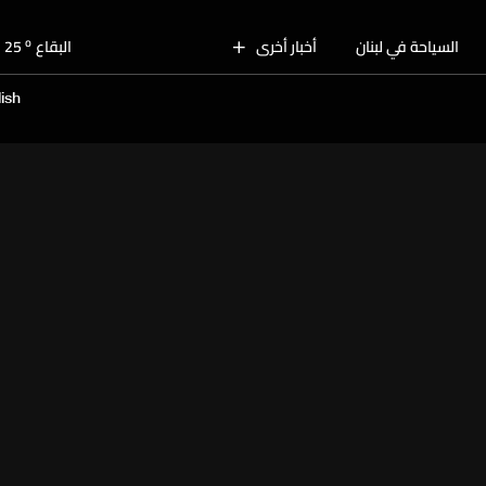
o
بيروت
29
o
السياحة في لبنان
أخبار أخرى
البقاع
25
o
الجنوب
30
ish
o
الشمال
28
o
جبل لبنان
26
o
كسروان
28
o
متن
28
o
بيروت
29