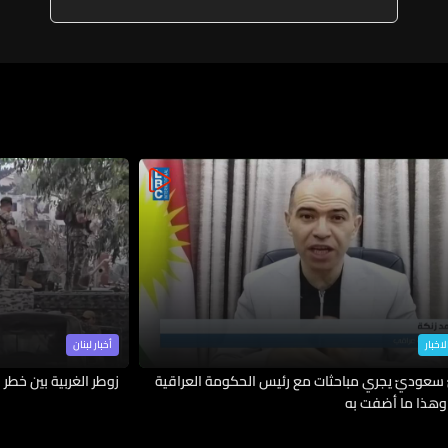
الغارة في تول اثناء عملهم على
اسعاف الاصابات وسقوط عدد من
الجرحى
لاخبار
أخبار لبنان
 سعوديّ يجري مباحثات مع رئيس الحكومة العراقية
زوطر الغربية بين خطر ا
وهذا ما أضفت به