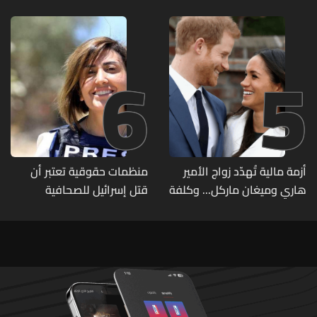
6
5
أزمة مالية تُهدّد زواج الأمير
منظمات حقوقية تعتبر أن
هاري وميغان ماركل... وكلفة
قتل إسرائيل للصحافية
الطلاق تحول دونه
اللبنانية آمال خليل يرقى الى
"جريمة حرب"