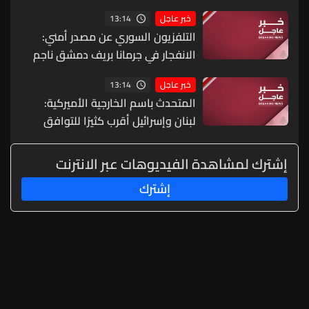
13:14
خبر عاجل
التلفزيون السوري عن مصدر أمني:
الانفجار في جرمانا بريف دمشق ناجم
عن عبوة ناسفة مزروعة بحافلة ركاب
13:14
خبر عاجل
المتحدث باسم الخارجية الأميركية:
لبنان وإسرائيل أقرب كثيرًا للتوافق
بشأن دفع عملية المناطق التجريبية
وتوسيعها والمحادثات كانت مثمرة
إشترك لمشاهدة الفيديوهات عبر الانترنت
على المستوى الفني ومستوى الخبراء
إشترك