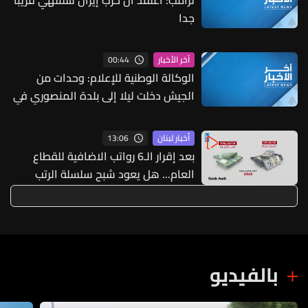
جدا
00:44
آخر الأخبار
الوكالة الوطنية للإعلام: وحدات من
الجيش دخلت ليلا إلى بلدة المنصوري في
قضاء صور وباشرت بفتح الطرق التي
أُقفلت نتيجة الغارات الإسرائيلية الأخيرة
13:06
أخبار لبنان
والعمل على تأمين عودة الأهالي الذين
بعد إقرار الـ6 رواتب الاضافية للقطاع
نزحوا بفعل العدوان
العام... هل يعود شبح سلسلة الرتب
والرواتب؟
بالفيديو