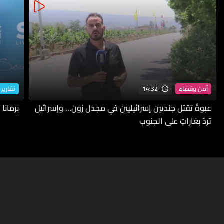
14:32
أمن وقضاء
تقارير 
عبوةٌ تقتل جنديين إسرائيليين في مجدل زون… وإسرائيل
برمانا
تردّ بغاراتٍ على الجنوب