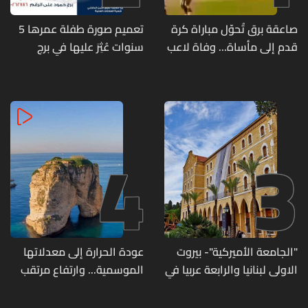
صاعقة برق تُحوّل مباراة كرة
تعميم صورة طفلة عمرها 5
قدم إلى مأساة... وفاة لاعب
سنوات عُثِرَ عليها في برج
وإصابة 12 آخرين
حمود
4
3
"الجامعة الأميركية"- بيروت
عودة الحرارة إلى معدلاتها
الاولى لبنانيا والرابعة عربيا في
الموسمية... وارتفاع مرتقب
تصنيف UNIRANKS للعام
مطلع الأسبوع المقبل
2027