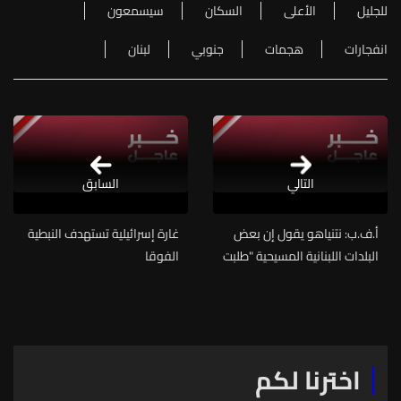
للجليل
الأعلى
السكان
سيسمعون
انفجارات
هجمات
جنوبي
لبنان
التالي
السابق
أ.ف.ب: نتنياهو يقول إن بعض
غارة إسرائيلية تستهدف النبطية
البلدات اللبنانية المسيحية "طلبت
الفوقا
ضمّها" إلى إسرائيل
اخترنا لكم