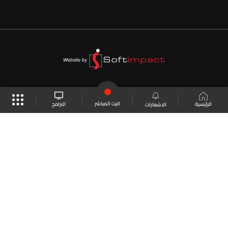
البث المباشر
البرامج
الرئيسية
الاشعارات
موقع البرامج
الجدول
البث المباشر
العودة للأعلى
انضم الى ملايين المتابعين
LBCI Lebanon