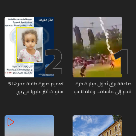
2
1
صاعقة برق تُحوّل مباراة كرة
تعميم صورة طفلة عمرها 5
قدم إلى مأساة... وفاة لاعب
سنوات عُثِرَ عليها في برج
وإصابة 12 آخرين
حمود