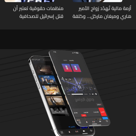
أزمة مالية تُهدّد زواج الأمير
منظمات حقوقية تعتبر أن
هاري وميغان ماركل... وكلفة
قتل إسرائيل للصحافية
الطلاق تحول دونه
اللبنانية آمال خليل يرقى الى
"جريمة حرب"