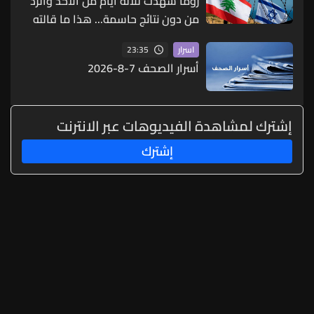
روما شهدت ثلاثة أيام من الأخذ والردّ
من دون نتائج حاسمة... هذا ما قالته
مصادر لـ"الجمهورية"
23:35
اسرار
أسرار الصحف 7-8-2026
إشترك لمشاهدة الفيديوهات عبر الانترنت
إشترك