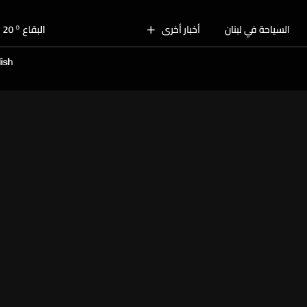
o
بيروت
28
o
السياحة في لبنان
أخبار أخرى
البقاع
20
o
الجنوب
25
ish
o
الشمال
26
o
جبل لبنان
21
o
كسروان
26
o
متن
26
o
بيروت
28