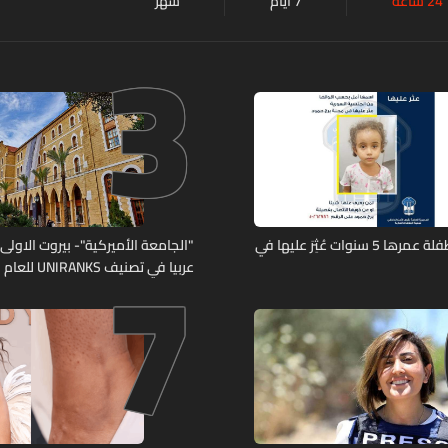
24 ساعة
7 أيام
شهر
3
7
تعميم صورة طفلة عمرها 5 سنوات عُثِرَ عليها في
"الجامعة الأميركية"- بيروت الاولى لب
عربيا في تصنيف UNIRANKS للعام 2027