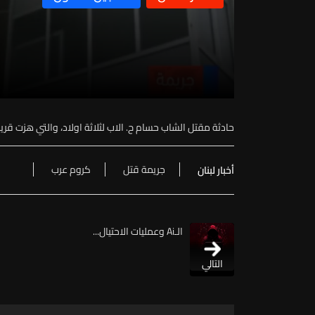
حادثة مقتل الشاب حسام ح. الاب لثلاثة اولاد، والتي هزت قري
جريمة قتل
كروم عرب
أخبار لبنان
الـAi وعمليات الاحتيال...
التالي