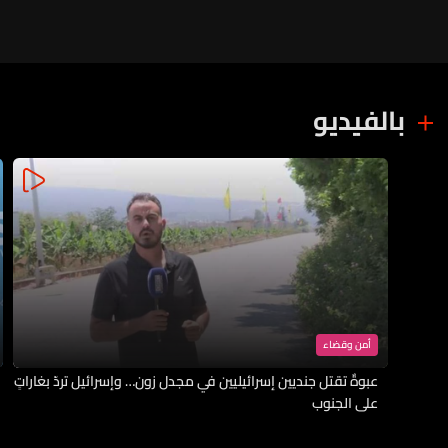
بالفيديو
أمن وقضاء
عبوةٌ تقتل جنديين إسرائيليين في مجدل زون… وإسرائيل تردّ بغاراتٍ
على الجنوب