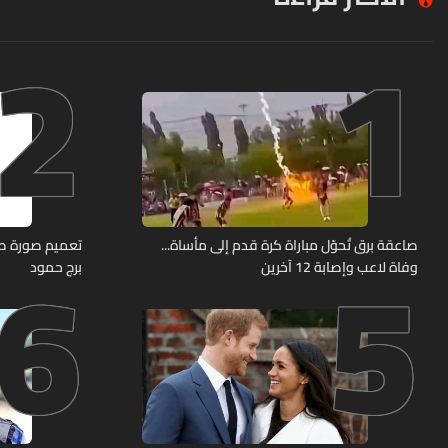
2
1
6
5
صاعقة برق تُحوّل مباراة كرة قدم إلى مأساة...
وفاة لاعب وإصابة 12 آخرين
برج حمود