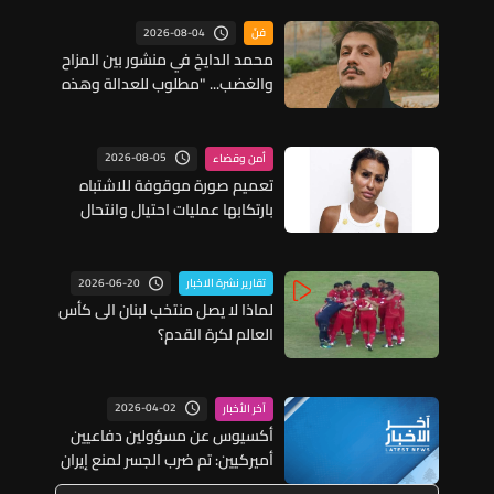
2026-08-04
فنّ
محمد الدايخ في منشور بين المزاح
والغضب... "مطلوب للعدالة وهذه
تُهَمي" (فيديو)
2026-08-05
أمن وقضاء
تعميم صورة موقوفة للاشتباه
بارتكابها عمليات احتيال وانتحال
صفة... هل وقعتم ضحية أعمالها؟
2026-06-20
تقارير نشرة الاخبار
لماذا لا يصل منتخب لبنان الى كأس
العالم لكرة القدم؟
2026-04-02
آخر الأخبار
أكسيوس عن مسؤولين دفاعيين
أميركيين: تم ضرب الجسر لمنع إيران
من نقل الأسلحة عبره ويرجح