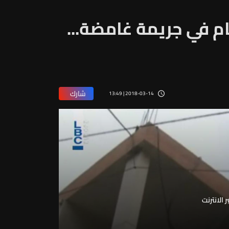
م في جريمة غامضة...
شارك
2018-03-14 | 13:49
الانترنت