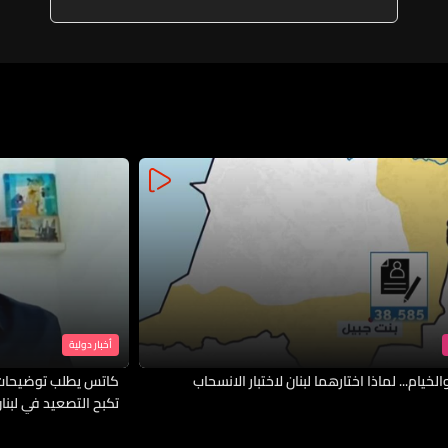
استهداف المزيد من الجسور
أخبار دولية
لخيام... لماذا اختارهما لبنان لاختبار الانسحاب
كاتس يطلب توضيحات 
تكبح التصعيد في لبنا