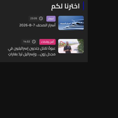
اخترنا لكم
23:35
اسرار
أسرار الصحف 7-8-2026
14:32
أمن وقضاء
عبوةٌ تقتل جنديين إسرائيليين في
مجدل زون… وإسرائيل تردّ بغاراتٍ
على الجنوب