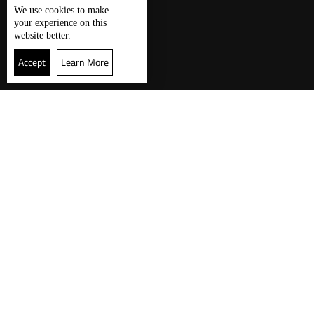
We use
cookies
to make
your experience on this
website better.
Accept
Learn More
زوارنا يقرأون الآن