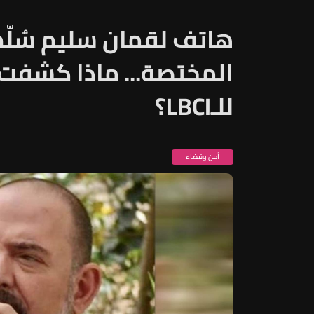
هاتف لقمان سليم سُلّم 
المختصة... ماذا كشفت
للـLBCI؟
أمن وقضاء