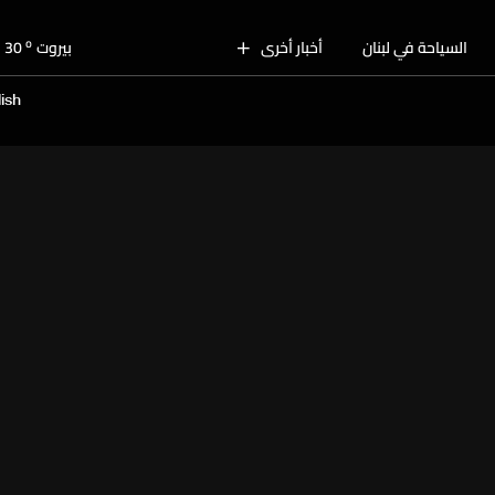
o
متن
30
o
السياحة في لبنان
أخبار أخرى
بيروت
30
o
البقاع
32
ish
o
الجنوب
29
o
الشمال
30
o
جبل لبنان
28
o
كسروان
30
o
متن
30
o
بيروت
30