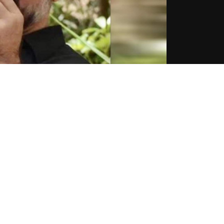
بعد اسبوع على مقتل الناشط لقمان سليم، اكدت مصادر قضائية للـLBCI ان هاتف سليم سُلّم الى الاجهزة
ولفتت المصادر الى ان العمل جار على تحديد حركة الهواتف 
الاستمرار بتحليل كاميرات المراقبة.
لقما
أخبار لبنان
آخر الأخبار
أمن وقضاء
أمن الدولة نوّهت بالإجراءات الأمنية المتخذة