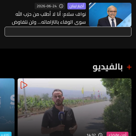
2026-06-24
أخبار لبنان
نواف سلام: أنا لا أطلب من حزب الله
سوى الوفاء بالتزاماته... ولن نتفاوض
على تطبيق اتفاق الطائف
بالفيديو
14:32
أمن وقضاء
تقارير 