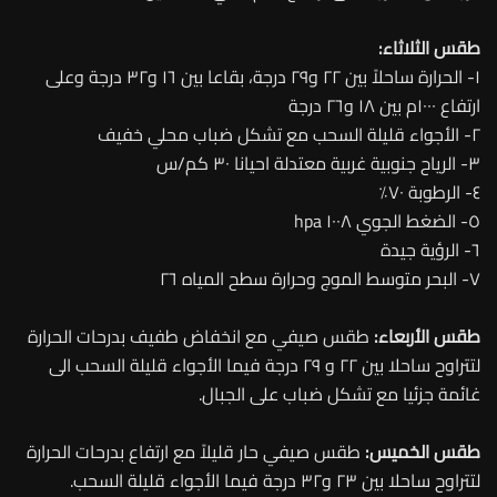
طقس الثلاثاء:
١- الحرارة ساحلاً بين ٢٢ و٢٩ درجة، بقاعا بين ١٦ و٣٢ درجة وعلى
ارتفاع ١٠٠٠م بين ١٨ و٢٦ درجة
٢- الأجواء قليلة السحب مع تشكل ضباب محلي خفيف
٣- الرياح جنوبية غربية معتدلة احيانا ٣٠ كم/س
٤- الرطوبة ٧٠٪؜
٥- الضغط الجوي ١٠٠٨ hpa
٦- الرؤية جيدة
٧- البحر متوسط الموج وحرارة سطح المياه ٢٦
طقس الأربعاء:
طقس صيفي مع انخفاض طفيف بدرحات الحرارة
لتتراوح ساحلا بين ٢٢ و ٢٩ درجة فيما الأجواء قليلة السحب الى
غائمة جزئيا مع تشكل ضباب على الجبال.
طقس الخميس:
طقس صيفي حار قليلاً مع ارتفاع بدرحات الحرارة
لتتراوح ساحلا بين ٢٣ و٣٢ درجة فيما الأجواء قليلة السحب.