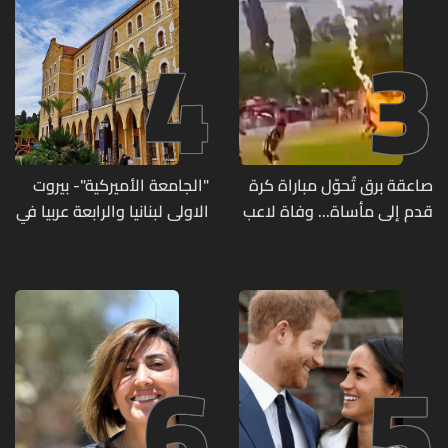
4
3
صاعقة برق تُحوّل مباراة كرة
"الجامعة الأميركية"- بيروت
قدم إلى مأساة... وفاة لاعب
الاولى لبنانيا والرابعة عربيا في
وإصابة 12 آخرين
تصنيف UNIRANKS للعام
2027
6
5