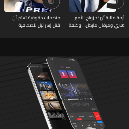
أزمة مالية تُهدّد زواج الأمير
منظمات حقوقية تعتبر أن
هاري وميغان ماركل... وكلفة
قتل إسرائيل للصحافية
الطلاق تحول دونه
اللبنانية آمال خليل يرقى الى
"جريمة حرب"