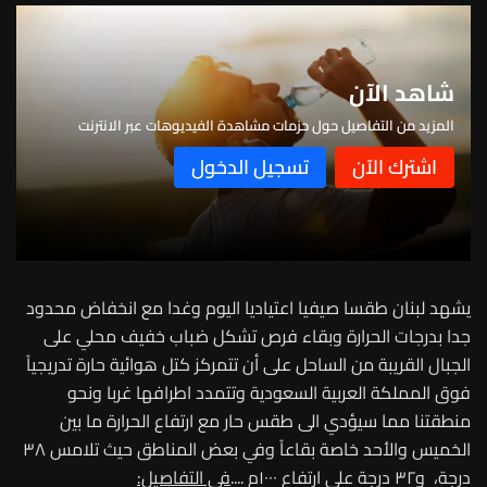
شاهد الآن
المزيد من التفاصيل حول حزمات مشاهدة الفيديوهات عبر الانترنت
يشهد لبنان طقسا صيفيا اعتياديا اليوم وغدا مع انخفاض محدود
جدا بدرجات الحرارة وبقاء فرص تشكل ضباب خفيف محلي على
الجبال القريبة من الساحل على أن تتمركز كتل هوائية حارة تدريجياً
فوق المملكة العربية السعودية وتتمدد اطرافها غربا ونحو
منطقتنا مما سيؤدي الى طقس حار مع ارتفاع الحرارة ما بين
الخميس والأحد خاصة بقاعاً وفي بعض المناطق حيث تلامس ٣٨
درجة، و٣٢ درجة على ارتفاع ١٠٠٠م ....
في التفاصيل: