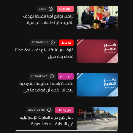
23:59
أخبار دولية
ترامب يوقع أمرا تنفيذيا يهدف
لتقييد حق اكتساب الجنسية
الأميركية بالولادة
2026-05-14
خبر عاجل
غارة اسرائيلية استهدفت بلدة حداثا
قضاء بنت جبيل
2026-03-21
آخر الأخبار
متحدث باسم الحكومة القبرصية:
بريطانيا أكدت أن قواعدها في
قبرص لن تستخدم لشن عمليات
عسكرية هجومية في إيران
2026-03-05
أمن وقضاء
دمار كبير جراء الغارات الإسرائيلية
في النبطية... هذه الصورة