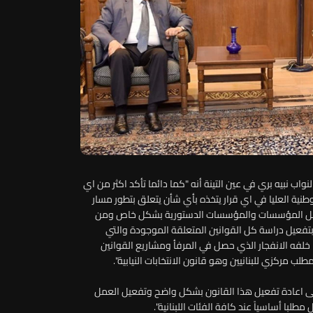
اب نبيه بري في عين التينة أنه "كما دائما تأكد اكثر من اي
نية العليا في اي قرار يتخذه بأي شأن يتعلق بتطور مسار
عيل عمل المؤسسات والمؤسسات الدستورية بشكل خاص ومن
ء بتفعيل دراسة كل القوانين المتعلقة الموجودة والتي
ما خلفه الانفجار الذي حصل في المرفأ ومشاريع القوانين
 مركزي للبنانيين وهو قانون الانتخابات النيابية".
لى اعادة تفعيل هذا القانون بشكل واضح وتفعيل العمل
طلبا أساسياً عند كافة الفئات اللبنانية".