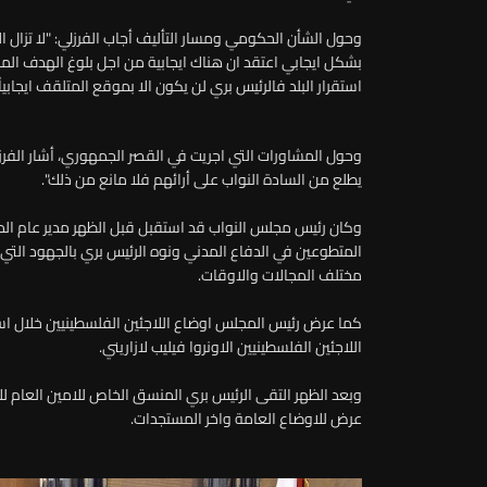
وحول الشأن الحكومي ومسار التأليف أجاب الفرزلي: "لا تزال ا
بشكل ايجابي اعتقد ان هناك ايجابية من اجل بلوغ الهدف الم
استقرار البلد فالرئيس بري لن يكون الا بموقع المتلقف ايجابياً 
وحول المشاورات التي اجريت في القصر الجمهوري، أشار الفرزلي
يطلع من السادة النواب على أرائهم فلا مانع من ذلك".
وكان رئيس مجلس النواب قد استقبل قبل الظهر مدير عام ال
المتطوعين في الدفاع المدني ونوه الرئيس بري بالجهود الت
مختلف المجالات والاوقات.
كما عرض رئيس المجلس اوضاع اللاجئين الفلسطينيين خلال اس
اللاجئين الفلسطينيين الاونروا فيليب لازاريني.
وبعد الظهر التقى الرئيس بري المنسق الخاص للامين العام لل
عرض للاوضاع العامة واخر المستجدات.