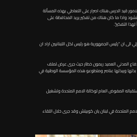
لامور قيد الدرس هناك اصرار على التعاطي بهذه المسألة
نشود واذا ما كان هناك من تفكير يريد المحافظة على
لهذا التفكير".
 الى ان "رئيس الجمهورية هو رئيس لكل اللبنانيين اراد ان
دفاع المدني العميد ريمون خطار حيث جرى عرض لملف
ي بذلها ويبذلها عناصر ومتطوعو هذه المؤسسة الوطنية في
تقباله المفوض العام لوكالة الامم المتحدة وتشغيل
امم المتحدة في لبنان يان كوبيتش وقد جرى خلال اللقاء