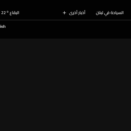
o
بيروت
28
o
السياحة في لبنان
أخبار أخرى
البقاع
22
o
الجنوب
25
ish
o
الشمال
26
o
جبل لبنان
22
o
كسروان
26
o
متن
26
o
بيروت
28