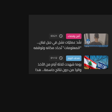
03:21
أمن وقضاء
نفّذ عمليّات نشل في جبل لبنان...
"المعلومات" تُحدّد مكانه وتوقفه
01:12
صحف اليوم
روما شهدت ثلاثة أيام من الأخذ
والردّ من دون نتائج حاسمة... هذا
ما قالته مصادر لـ"الجمهورية"