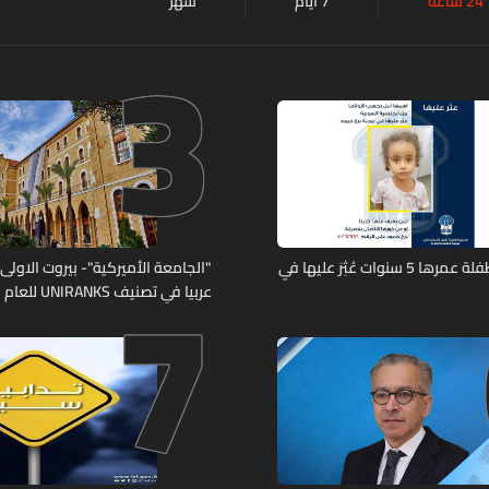
24 ساعة
7 أيام
شهر
3
7
تعميم صورة طفلة عمرها 5 سنوات عُثِرَ عليها في
"الجامعة الأميركية"- بيروت الاولى لب
عربيا في تصنيف UNIRANKS للعام 2027