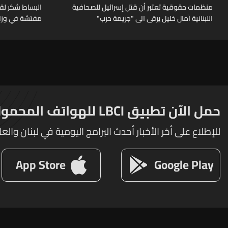
منظمات حقوقية تعتبر أن قتل إسرائيل للصحافية
البساط شكر لق
اللبنانية آمال خليل يرقى الى "جريمة حرب"
مفتشة في وزارة
تقوم بها الوزار
الرسميين
حمل الآن تطبيق LBCI للهواتف المحمولة
للإطلاع على أخر الأخبار أحدث البرامج اليومية في لبنان والعا
App Store
Google Play