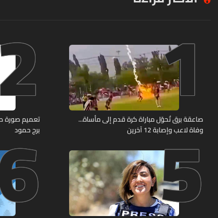
2
1
6
5
صاعقة برق تُحوّل مباراة كرة قدم إلى مأساة...
وفاة لاعب وإصابة 12 آخرين
برج حمود