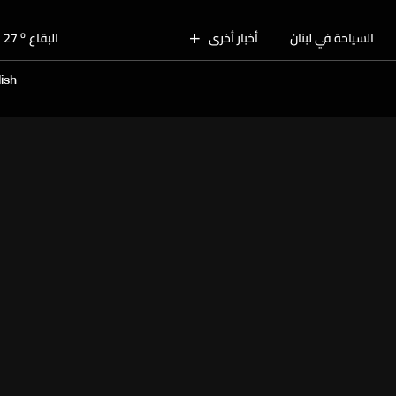
o
بيروت
29
o
السياحة في لبنان
أخبار أخرى
البقاع
27
o
الجنوب
30
ish
o
الشمال
29
o
جبل لبنان
26
o
كسروان
28
o
متن
28
o
بيروت
29