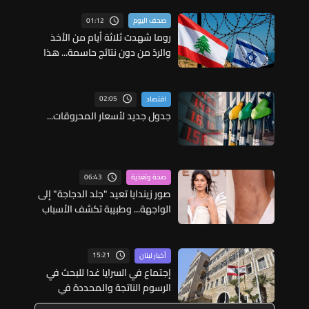
01:12
صحف اليوم
روما شهدت ثلاثة أيام من الأخذ
والردّ من دون نتائج حاسمة... هذا
ما قالته مصادر لـ"الجمهورية"
02:05
اقتصاد
جدول جديد لأسعار المحروقات...
06:43
صحة وتغذية
صور زيندايا تعيد "جلد الدجاجة" إلى
الواجهة... وطبيبة تكشف الأسباب
وطرق العلاج
15:21
أخبار لبنان
إجتماع في السرايا غدا للبحث في
الرسوم الناتجة والمحددة في
المرسوم 3214