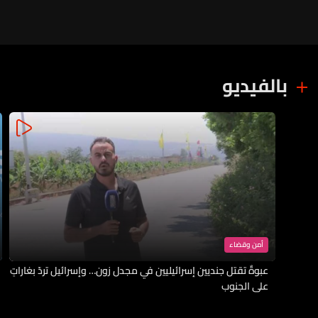
بالفيديو
أمن وقضاء
عبوةٌ تقتل جنديين إسرائيليين في مجدل زون… وإسرائيل تردّ بغاراتٍ
على الجنوب