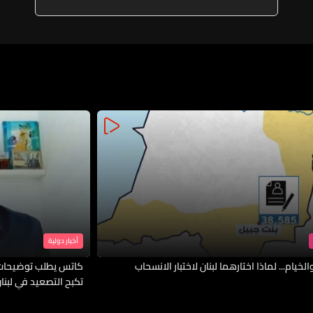
أخبار دولية
لخيام... لماذا اختارهما لبنان لاختبار الانسحاب
كاتس يطلب توضيحات 
تكبح التصعيد في لبنا