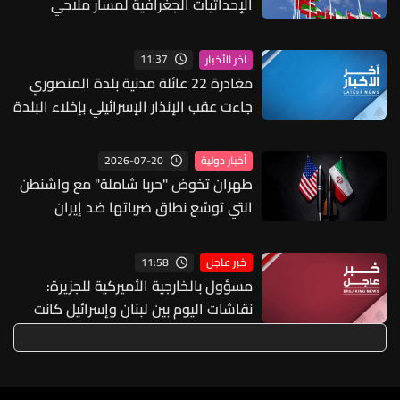
الإحداثيات الجغرافية لمسار ملاحي
11:37
آخر الأخبار
مغادرة 22 عائلة مدنية بلدة المنصوري
جاءت عقب الإنذار الإسرائيلي بإخلاء البلدة
2026-07-20
أخبار دولية
طهران تخوض "حربا شاملة" مع واشنطن
التي توسّع نطاق ضرباتها ضد إيران
11:58
خبر عاجل
مسؤول بالخارجية الأميركية للجزيرة:
نقاشات اليوم بين لبنان وإسرائيل كانت
مثمرة وأحرزت تقدما وستستأنف غدا
وجولة مفاوضات روما بين لبنان وإسرائيل
اختتمت مبكرا اليوم بسبب تطورات