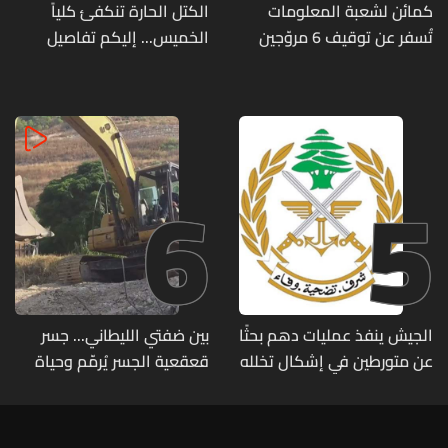
كمائن لشعبة المعلومات
الكتل الحارة تنكفئ كلياً
تُسفر عن توقيف 6 مروّجين
الخميس... إليكم تفاصيل
وضبط كميات من المخدّرات
الطقس
6
5
الجيش ينفذ عمليات دهم بحثًا
بين ضفتي الليطاني... جسر
عن متورطين في إشكال تخلله
قعقعية الجسر يُرمّم وحياة
إطلاق نار ويضبط أسلحة
تحاول النهوض من جديد
وذخائر حربية ويتلف 16 خيمة
مزروعة بالماريجوانا