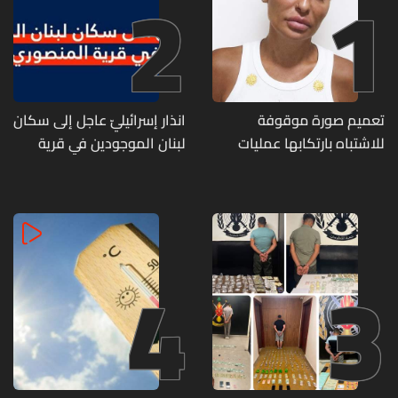
2
1
تعميم صورة موقوفة
انذار إسرائيليّ عاجل إلى سكان
للاشتباه بارتكابها عمليات
لبنان الموجودين في قرية
احتيال وانتحال صفة... هل
المنصوري
وقعتم ضحية أعمالها؟
4
3