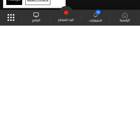
26
البث المباشر
البرامج
الرئيسية
الاشعارات
موقع البرامج
الجدول
البث المباشر
العودة للأعلى
انضم الى ملايين المتابعين
LBCI Lebanon
LBCI News