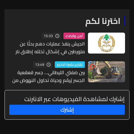
اخترنا لكم
15:33
أمن وقضاء
الجيش ينفذ عمليات دهم بحثًا عن
متورطين في إشكال تخلله إطلاق نار
ويضبط أسلحة وذخائر حربية ويتلف 16
13:49
تقارير نشرة الاخبار
خيمة مزروعة بالماريجوانا
بين ضفتي الليطاني... جسر قعقعية
الجسر يُرمّم وحياة تحاول النهوض من
جديد
إشترك لمشاهدة الفيديوهات عبر الانترنت
إشترك