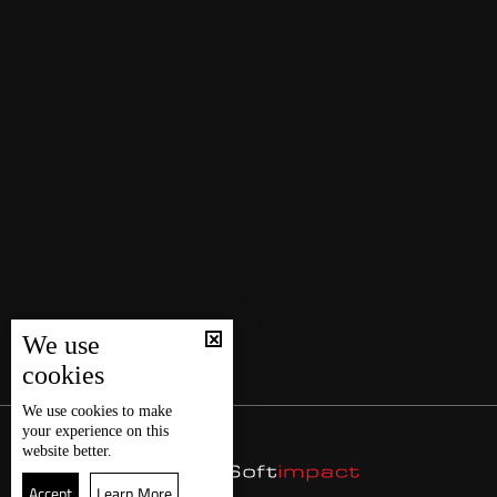
We use
cookies
We use
cookies
to make
your experience on this
website better.
Accept
Learn More