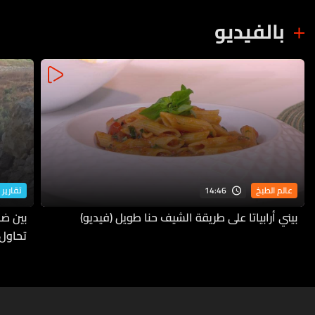
ميدانية
بالفيديو
14:46
عالم الطبخ
تقارير 
بيني أرابياتا على طريقة الشيف حنا طويل (فيديو)
بين ضف
تحاول