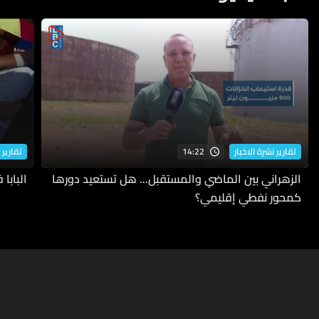
14:22
تقارير نشرة الاخبار
تقارير 
الزهراني بين الماضي والمستقبل... هل تستعيد دورها
البابا
كمحور نفطي إقليمي؟