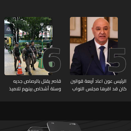
على تسليمهم مطابخ
تفاصيل الطقس
و"أعمال نجارة"... هل من
وقع ضحيّة أعماله؟
6
5
الرئيس عون اعاد أربعة قوانين
قاصر يقتل بالرصاص جديه
كان قد اقرها مجلس النواب
وستة أشخاص بينهم تلاميذ
لاعادة النظر فيها
في مدرسته بتايلاند