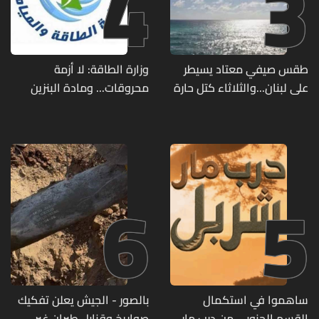
4
3
طقس صيفي معتاد يسيطر
وزارة الطاقة: لا أزمة
على لبنان...والثلاثاء كتل حارة
محروقات... ومادة البنزين
ضعيفة الفعالية
متوفرة
6
5
ساهموا في استكمال
بالصور - الجيش يعلن تفكيك
القسم الجنوبي من درب مار
صواريخ وقنابل طيران غير