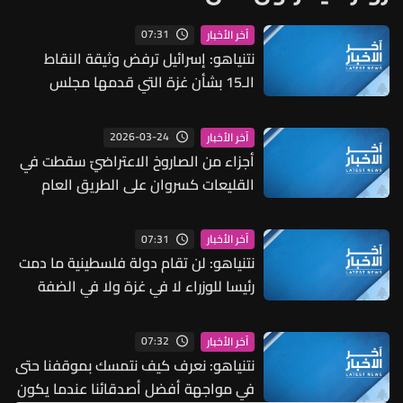
07:31
آخر الأخبار
نتنياهو: إسرائيل ترفض وثيقة النقاط
الـ15 بشأن غزة التي قدمها مجلس
السلام ولن ننفذ أي انسحاب قبل نزع
سلاح حماس بشكل حقيقي
2026-03-24
آخر الأخبار
أجزاء من الصاروخ الاعتراضيّ سقطت في
القليعات كسروان على الطريق العام
وفي وادي فيطرون إضافة إلى بلدات
أخرى من كسروان ساحلًا وجبلًا
07:31
آخر الأخبار
نتنياهو: لن تقام دولة فلسطينية ما دمت
رئيسا للوزراء لا في غزة ولا في الضفة
الغربية
07:32
آخر الأخبار
نتنياهو: نعرف كيف نتمسك بموقفنا حتى
في مواجهة أفضل أصدقائنا عندما يكون