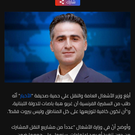
شارك
أبلغ وزير الأشغال العامة والنقل علي حمية صحيفة "
الأخبار
" أنّه
طلب من السفيرة الفرنسية آن غريو هبة باصات للدولة اللبنانية،
و"أن تكون كافية لتوزيعها على كل المناطق وليس بيروت فقط".
وأوضح أنّ في وزارة الأشغال "عدداً من مشاريع النقل المشترك
من دون تنفيذ أو رصد اعتمادات، سنعمل على جمعها ضمن