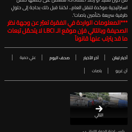
استراتيجية موحّدة للنقل العام... لكننا قبل ذلك بحاجة إلى حلولٍ
ظرفية سريعة كتأمين باصات".
***المعلومات الواردة في الفقرة تعبّر عن وجهة نظر
الصحيفة وبالتالي فإن موقع الـ
LBCI
لا يتحمّل تبعات
ما قد يترتب عنها قانوناً
علي حمية
أخبار لبنان
آخر الأخبار
صحف اليوم
آن غريو
باصات
التالي
رئيس لجنة الحوار اللبنانيّ -