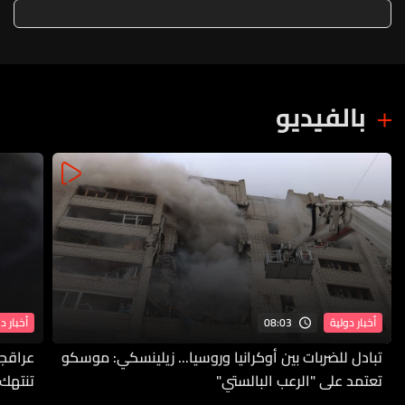
ذلك ضروريا
بالفيديو
08:03
أخبار دولية
أخبار د
تبادل للضربات بين أوكرانيا وروسيا... زيلينسكي: موسكو
عراقجي
تعتمد على "الرعب البالستي"
تنتهك 