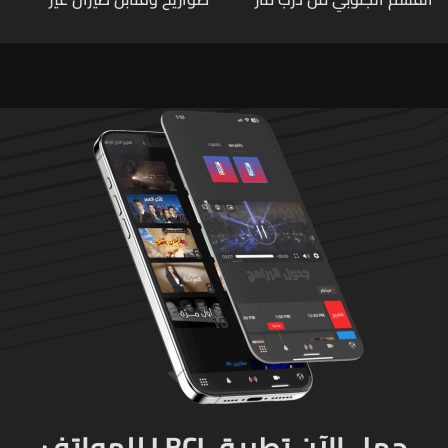
شربل... تعرّفوا إلى طرق التبرّع
منفجرة من مخلفات العدوان
من لبنان وأميركا وكندا
الإسرائيلي
وأستراليا وأوروبا
حمل الآن تطبيق LBCI للهواتف