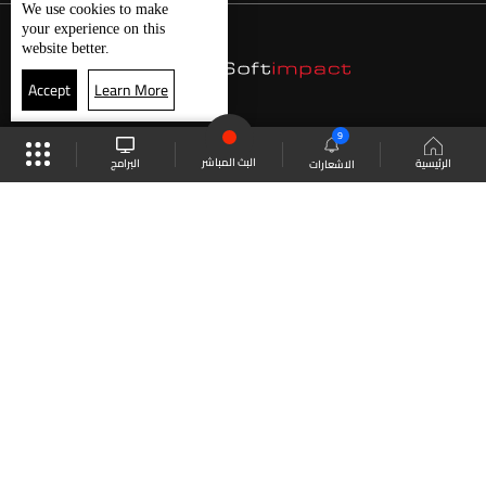
We use
cookies
to make
your experience on this
website better.
Accept
Learn More
9
البث المباشر
البرامج
الرئيسية
الاشعارات
موقع البرامج
الجدول
البث المباشر
العودة للأعلى
انضم الى ملايين المتابعين
LBCI Lebanon