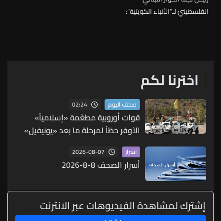
الفلسطينيّ لـ“الأنباء الكويتية”:
تسليم أربع شاحنات من السلاح
احتوت كمية “حرزانة”
اخترنا لكم
02:24
صحف اليوم
قوات أوروبية مطعّمة «إسلامياً»
الأوفر حظاً لمرحلة ما بعد «يونيفيل»
(الشرق الأوسط)
2026-08-07
اسرار
أسرار الصحف 8-8-2026
إشترك لمشاهدة الفيديوهات عبر الانترنت