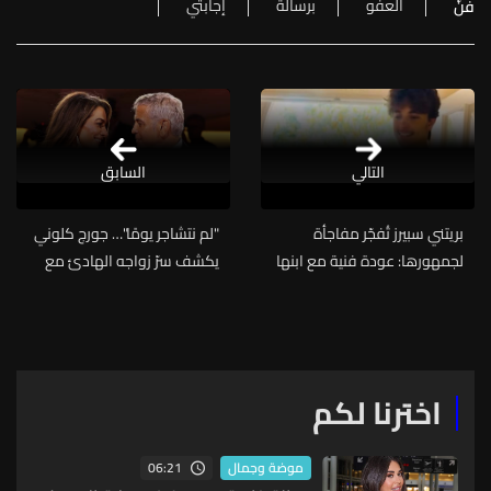
العفو
برسالة
إجابتي
فنّ
التالي
السابق
بريتني سبيرز تُفجّر مفاجأة
"لم نتشاجر يومًا"… جورج كلوني
لجمهورها: عودة فنية مع ابنها
يكشف سرّ زواجه الهادئ مع
قريبًا ولكن...
أمل كلوني منذ 11 عامًا
اخترنا لكم
06:21
موضة وجمال