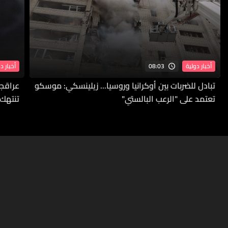
08:03
أخبار دولية
أخبار د
تبادل للضربات بين أوكرانيا وروسيا... زيلينسكي: موسكو
عراقجي
تعتمد على "الرعب البالستي"
تنتهك 