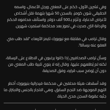
وفي تشرين الأول، حُكم على المغني ورجل الأعمال، واسمه
الحقيقي شون كومز، بالسجن 50 شهرا بتهمة نقل أشخاص
لأغراض الدعارة، وغُرّم بـ500 ألف دولار. واستأنف محاموه الحكم
والإدانة التي صدرت في تموز بعد محاكمة استمرت شهرين.
وقال ترامب في مقابلة مع نيويورك تايمز الأربعاء "لقد طلب مني
العفو عنه برسالة".
وسأل ترامب الصحافيين إذا كانوا يرغبون في الاطلاع على الرسالة،
لكنه لم يُطلعهم عليها، وقال إنه لا ينوي تلبية طلب المغني من
دون أن يُوضح سبب قراره، وفق الصحيفة.
وقد أسقطت هيئة محلفين في محكمة فيدرالية بنيويورك أخطر
التهم الموجهة ضد النجم السابق، وهي الاتجار بالجنس والابتزاز، ما
جنّبه عقوبة السجن مدى الحياة.