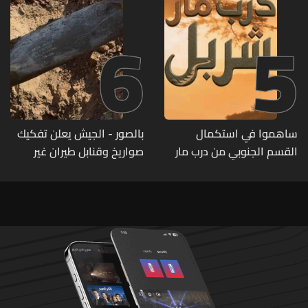
6
5
ساهموا في استكمال
بالصور - الجيش يعلن تفكيك
القسم الجنوبي من درب مار
صواريخ وقنابل طيران غير
شربل... تعرّفوا إلى طرق التبرّع
منفجرة من مخلفات العدوان
من لبنان وأميركا وكندا
الإسرائيلي
وأستراليا وأوروبا