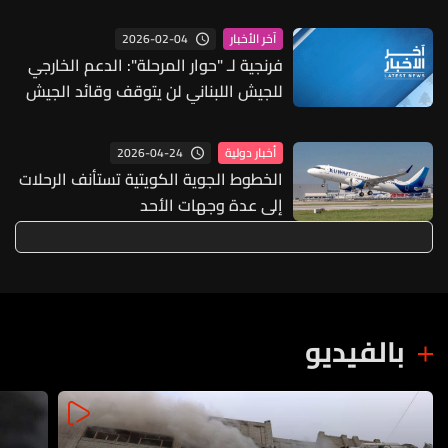
المناسب
2026-02-04
آخر الأخبار
فرنجية لـ "حوار المرحلة": الدعم الخارجي
للجيش اللبناني لن يتوقف وقائد الجيش
سيعود من واشنطن حاملا معه بعض
المساعدات أو إبقاء الجزء الذي كان
2026-04-24
أخبار دولية
لدينا منها
الخطوط الجوية الكويتية تستأنف الرحلات
إلى عدة وجهات الأحد
بالفيديو