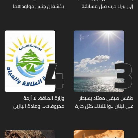
إلى بيرلا حرب قبل مسابقة
يكشفان جنس مولودهما
ملكة جمال العالم... ماذا قال
الأول (صورة)
لها؟ (صورة)
4
3
طقس صيفي معتاد يسيطر
وزارة الطاقة: لا أزمة
على لبنان...والثلاثاء كتل حارة
محروقات... ومادة البنزين
ضعيفة الفعالية
متوفرة