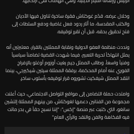
الرئيس وإهانة القيم الدينية، وهي اتهامات نفى ارتكابها.
وخلال عرضه، قدّم غوكتاش فقرة ساخرة تناول فيها الأديان
والكتب المقدسة، ما أثار ردود فعل غاضبة ودفع السلطات إلى
فتح تحقيق بحقه، قبل أن تقرر توقيفه.
ونددت منظمة العفو الدولية ونقابة الممثلين بالقرار، معتبرتين أنه
يمثل انتهاكاً لحرية التعبير، فيما شهدت القضية تضامناً سياسياً
وفنياً واسعاً. وطالب الممثل جيم يغيت أوزوم أوغلو بالإفراج
الفوري عنه أمام المحكمة، برفقة الممثلة سيلين شيكيرجي، بينما
انتقد الممثل شيفكيت تشوروه قرار توقيفه بأسلوب ساخر.
وامتدت حملة التضامن إلى مواقع التواصل الاجتماعي، حيث أعلنت
مجموعة من الفنانين دعمها لغوكتاش، من بينهم الممثلة إلتشين
سانغو، التي كتبت عبر منصة "إكس": "إننا نسبح حقاً في بحر ماتت
فيه الفكاهة والفن والنقد والرأي العام."