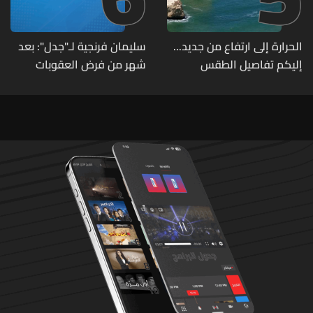
الحرارة إلى ارتفاع من جديد...
سليمان فرنجية لـ"جدل": بعد
إليكم تفاصيل الطقس
شهر من فرض العقوبات
الأميركية عليّ اتصلوا بي "من
عند الرئيس" وقالوا: "ما خصّنا
ما بيطلع بإيدنا"