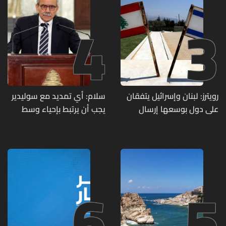
4
3
رويترز: لبنان وإسرائيل يتفقان
سلام: أي تمديد مع سوليدير
على دول بوسعها إرسال
يجب أن يرتبط بإحياء وسط
قوات للتحقق من نزع سلاح
بيروت ومؤشرات أداء واضحة
حزب الله
6
5