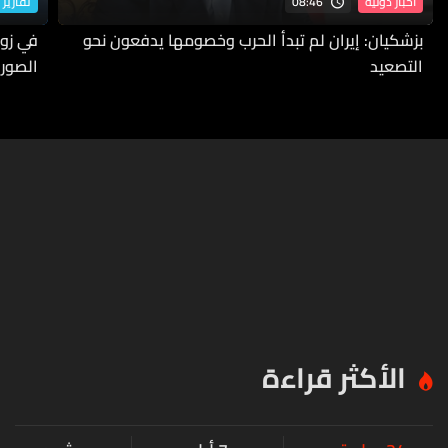
08:46
أخبار دولية
تقارير 
بزشكيان: إيران لم تبدأ الحرب وخصومها يدفعون نحو
في زوط
التصعيد
الصورة
الأكثر قراءة