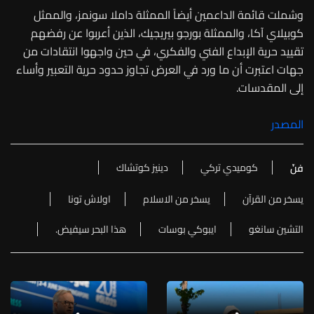
وشملت قائمة الداعمين أيضاً الممثلة داملا سونمز، والممثل
كوبيلاي آكا، والممثلة بورجو بيريجيك، الذين أعربوا عن رفضهم
تقييد حرية الإبداع الفني والفكري، في حين واجهوا انتقادات من
جهات اعتبرت أن ما ورد في العرض تجاوز حدود حرية التعبير وأساء
إلى المقدسات.
المصدر
كوميدي تركي
دينيز كوتشاك
فنّ
يسخر من القرآن
يسخر من الاسلام
اولاش تونا
التشين سانغو
ايبوكي بوسات
هذا البحر سيفيض.