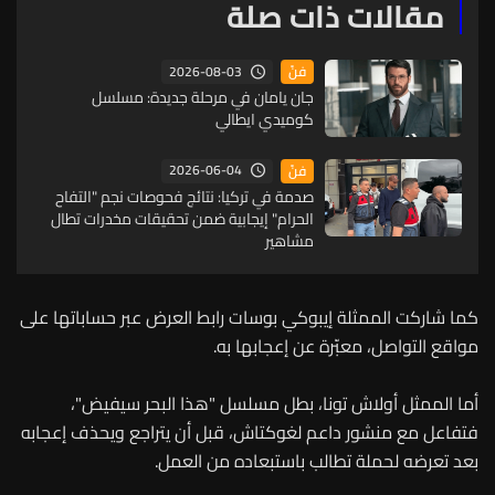
مقالات ذات صلة
2026-08-03
فنّ
جان يامان في مرحلة جديدة: مسلسل
كوميدي ايطالي
2026-06-04
فنّ
صدمة في تركيا: نتائج فحوصات نجم "التفاح
الحرام" إيجابية ضمن تحقيقات مخدرات تطال
مشاهير
كما شاركت الممثلة إيبوكي بوسات رابط العرض عبر حساباتها على
مواقع التواصل، معبّرة عن إعجابها به.
أما الممثل أولاش تونا، بطل مسلسل "هذا البحر سيفيض"،
فتفاعل مع منشور داعم لغوكتاش، قبل أن يتراجع ويحذف إعجابه
بعد تعرضه لحملة تطالب باستبعاده من العمل.