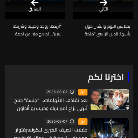
التالي
السابق
بملابس النوم والشال حول
"أريدها زوجة وحبيبة وشريكة
رأسها: نادين الراسي "ملكة
سرير"... تصريح مثير عن نجمة
الكشك" في البقاع
شهيرة يورّط رئيس وزراء أستراليا
وينتهي باعتذار رسمي
اخترنا لكم
2026-08-07
فنّ
بعد تقاذف الاتّهامات... "جلسة" صلح
تُنهي نزاع أمير يزبك وحبيب بو أنطون
(صور)
2026-08-07
فنّ
حفلات الصيف الكبرى للكونسرفتوار:
موسيقى الحجرة في برمانا الغابة مع