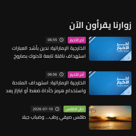
زوارنا يقرأون الآن
06:55
آخر الأخبار
الخارجية الإماراتية: ندين بأشد العبارات
استهداف ناقلة تابعة لأدنوك بصاروخ
أثناء عبورها مضيق هرمز
06:56
آخر الأخبار
الخارجية الإماراتية: استهداف الملاحة
واستخدام هرمز كأداة ضغط أو ابتزاز يعد
أعمال قرصنة من قبل الحرس الثوري
2026-07-10
حال الطقس
طقس صيفي رطب... وضباب جبلا