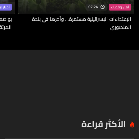
07:24
أمن وقضاء
أخبار لب
الإعتداءات الإسرائيلية مستمرة... وآخرها في بلدة
بو صع
المنصوري
المرتق
الأكثر قراءة