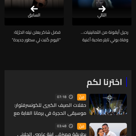
التالي
السابق
رحيل أيقونة من الثمانينيات…
فضل شاكر يعلن نيله الحرّيّة:
وفاة بوني تايلر صاحبة أغنية
"اليوم كُتبت لي سطور جديدة"
Total Eclipse of the Heart عن
75 عامًا
اخترنا لكم
07:18
فنّ
حفلات الصيف الكبرى للكونسرفتوار:
موسيقى الحجرة في برمانا الغابة مع
ثلاثي عبقرية الموسيقى الروسية
03:48
فنّ
بطريقة مميزة… ابنة عاصي الحلاني