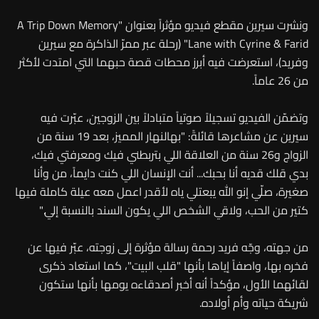
ونشرت سيرين مقطع فيديو مؤثراً بعنوان "A Trip Down Memory
Lane with Cyrine & Farid" (رحلة عبر ممرّ الذاكرة مع سيرين
وفريد)، استعرضت فيه أبرز محطات قصة حبهما التي امتدت لأكثر
من 26 عاماً.
وتضمّن الفيديو تسجيلاً صوتياً متبادلاً بين الزوجين، عبّرت فيه
سيرين عن مشاعرها قائلةً: "بهالنهار المميز، بعد 19 سنة من
الزواج و26 سنة من العلاقة اللي بتربطني فيك ومعرفتي فيك،
بدي قلك قديه أنا بحبك... أنت الإنسان اللي كنت دايماً، من وأنا
صغيرة، صلّي إنو الله يبعتلي ياه لأقدر اعمل معه عيلة كاملة فيها
كتير من الحب، ولاقي الشخص اللي يكون السند بالنسبة إلي."
من جهته، وجّه فريد رحمة رسالة مؤثرة إلى زوجته، عبّر فيها عن
فخره بها، واصفاً إياها بأنها "قلب البيت"، كما استعاد ذكرى
لقائهما الأول، مؤكداً أنه أخبر أصدقاءه يومها بأنها ستكون
شريكة حياته وأم أولاده.