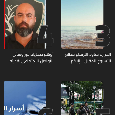
4
3
الحرارة تعاود الارتفاع مطلع
أوهم ضحاياه عبر وسائل
الأسبوع المقبل... إليكم
التّواصل الاجتماعي بقدرته
تفاصيل الطقس
على تسليمهم مطابخ
و"أعمال نجارة"... هل من
وقع ضحيّة أعماله؟