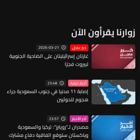
زوارنا يقرأون الآن
2026-03-21
خبر عاجل
غارتان إسرائيليتان على الضاحية الجنوبية
لبيروت فجرًا
23:48
أخبار دولية
إصابة 11 مدنيا في جنوب السعودية جراء
هجوم للحوثيين
23:57
آخر الأخبار
مصدران لـ"رويترز": تركيا والسعودية
وباكستان ستوقع اتفاقية دفاع مشترك