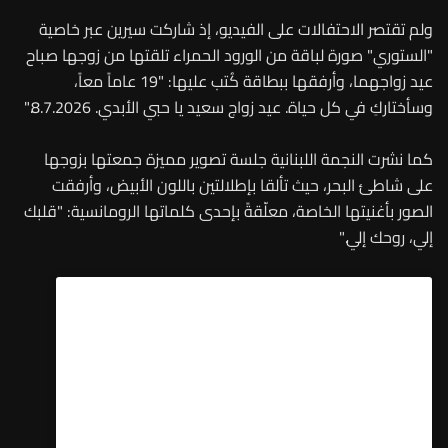
ولم تقتصر الاحتفالات على الفيديو، إذ شاركت سيرين عبر خاصية
"الستوري" صورة لباقة من الورود الحمراء تلقتها من زوجها صباح
عيد زواجهما، وأرفقها ببطاقة كُتب عليها: "19 عاماً معاً،
وسأختاركِ في كل حياة. عيد زواج سعيد يا حبي الأبدي. 8.7.2026."
كما نشرت النجمة اللبنانية جلسة تصوير مميزة جمعتها بزوجها
على شاطئ البحر، حيث تألقا بإطلالتين باللون الأبيض، وأرفقت
الصور بأغنيتها الخاصة، معلّقةً بإحدى كلماتها الرومانسية: "قلبك
إلي، روحك إلي."