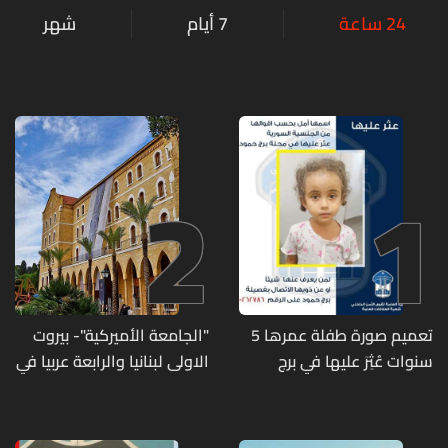
24 ساعة
7 أيام
شهر
2
1
تعميم صورة طفلة عمرها 5
"الجامعة الأميركية"- بيروت
سنوات عُثِرَ عليها في برج
الاولى لبنانيا والرابعة عربيا في
حمود
تصنيف UNIRANKS للعام
2027