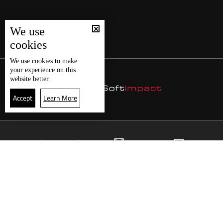
We use
cookies
We use
cookies
to make
your experience on this
website better.
Accept
Learn More
27
البث المباشر
البرامج
الرئيسية
موقع البرامج
الجدول
البث المباشر
العودة للأعلى
انضم الى ملايين المتابعين