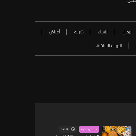
لجنس.
الرجال
النساء
شريك
أعراض
الهبات الساخنة.
14:34
صحة وتغذية