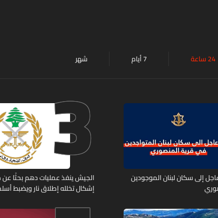
24 ساعة
7 أيام
شهر
3
 عاجل إلى سكان لبنان الموجودين
الجيش ينفذ عمليات دهم بحثًا عن 
صوري
إشكال تخلله إطلاق نار ويضبط أسلح
حربية ويتلف 16 خيمة مزروعة بالماريجوانا