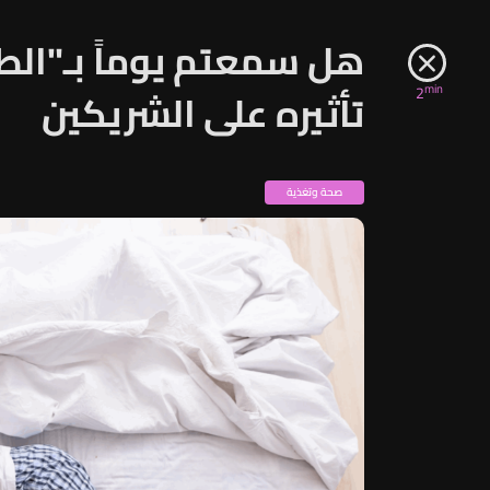
هل سمعتم يوماً بـ"الط
min
2
تأثيره على الشريكين
صحة وتغذية