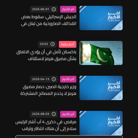
2026-06-01
آخر الأخبار
الجيش الإسرائيلي: سقوط بعض
القذائف الصاروخية من لبنان في
عدة مناطق مفتوحة قرب الحدود
الشمالية
03:53
أخبار دولية
باكستان تأمل في أن يؤدي الاتفاق
بشأن مضيق هرمز لاستئناف
المحادثات بين طهران وواشنطن
2026-04-13
آخر الأخبار
وزير خارجية الصين: حصار مضيق
هرمز لا يخدم المصالح المشتركة
للمجتمع الدولي
2026-08-03
آخر الأخبار
مرقص: في ذكرى 4 آب أشار الرئيس
سلام إلى أن هناك انتظار وترقب
لصدور القرار الإتهامي في غضون