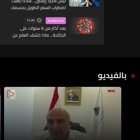
ليس مجرد إرهاق… هكذا يعبث
اضطراب السفر الطويل بجسمك
ودماغك
14:30
صحة وتغذية
بعد أكثر من 6 سنوات على
الجائحة... ماذا كشف العلم عن
كوفيد-19؟
بالفيديو