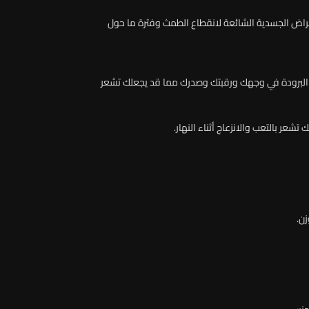
أعراض الجسدية الشائعة لانقطاع الطمث وفترة ما حول
و البرودة في وجهك ورقبتك وصدرك مما قد يجعلك تشعر
شعر بالتعب والانزعاج أثناء النهار.
زن.