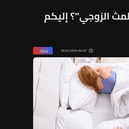
مث الزوجي"؟ إليكم
شارك
2024-02-07 | 05:42