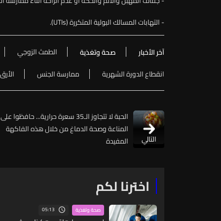
- جفاف المهبل والألم والحكة أو عدم الراحة أثناء ممارسة ا
- التهابات المسالك البولية المتكررة (UTIs).
الطمث الزوجي
آخر الأخبار
صحة وتغذية
انقطاع الدورة الشهرية
ممارسة الجنس
الأرق
الحبة لا تتجاوز الـ35 سعرة حرارية... حافظوا على
المناعة وصحة الدماغ من خلال هذه الفاكهة
التالي
المفيدة
اخترنا لكم
05:13
صحة وتغذية