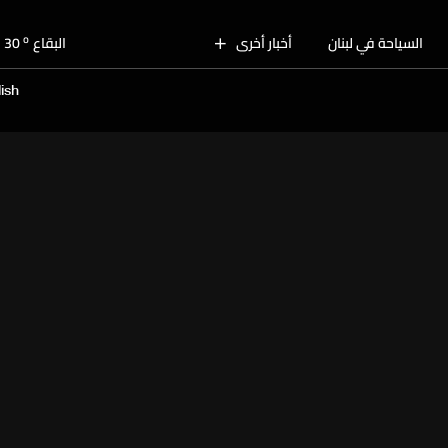
o
بيروت
29
o
السياحة في لبنان
أخبار أخرى
البقاع
30
o
الجنوب
30
ish
o
الشمال
29
o
جبل لبنان
27
o
كسروان
28
o
متن
28
o
بيروت
29