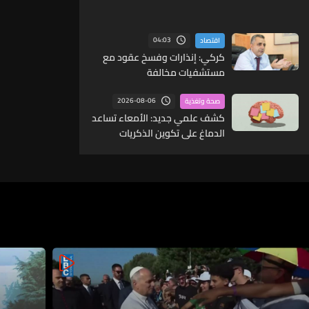
04:03
اقتصاد
كركي: إنذارات وفسخ عقود مع
مستشفيات مخالفة
2026-08-06
صحة وتغذية
كشف علمي جديد: الأمعاء تساعد
الدماغ على تكوين الذكريات
وحفظها