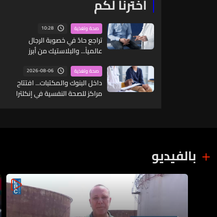
اخترنا لكم
10:28
صحة وتغذية
تراجع حادّ في خصوبة الرجال
عالمياً... والبلاستيك من أبرز
العوامل
2026-08-06
صحة وتغذية
داخل البنوك والمكتبات... افتتاح
مراكز للصحة النفسية في إنكلترا
بالفيديو