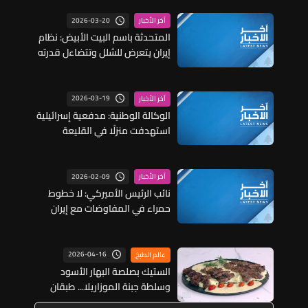
2026-03-20
آخر الأخبار
المتحدثة باسم البيت الأبيض: نظام
إيران يتعرض للشلل وتتضاءل قدرته
على تهديد الولايات المتحدة
وحلفائنا
2026-03-19
آخر الأخبار
الوكالة الوطنية: مدفعية إسرائيلية
استهدفت منزلًا في القليعة
بخمس قذائف
2026-02-09
آخر الأخبار
نائب الرئيس الأميركي: لا خطوط
حمراء في المفاوضات مع إيران
والرئيس ترامب يريد صفقة مجدية
2026-04-16
عالم الطبخ
الستيك بصلصة البهار الأسود
وسلطة جبنة الموزاريلا... طبقان
مميزان على طريقة الشيف فادي