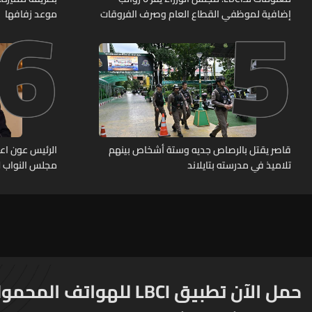
6
5
إضافية لموظفي القطاع العام وصرف الفروقات
موعد زفافها
بأثر رجعي منذ آذار
قاصر يقتل بالرصاص جديه وستة أشخاص بينهم
الرئيس عون اعا
تلاميذ في مدرسته بتايلاند
مجلس النواب لا
حمل الآن تطبيق LBCI للهواتف المحمولة