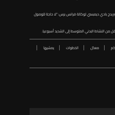
بريدج بادي ديمبسي لوكالة فرانس برس: "لا حاجة للوصول
كم
معدّل
الخطوات
يمشيها