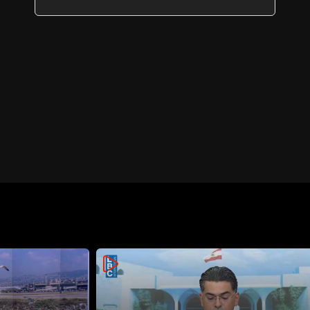
زغيب (فيديو)