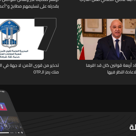
7
بقدرته على تسليمهم مطابخ و"أعمال
هل من وقع ضحيّة أعماله؟
د أربعة قوانين كان قد اقرها
تحذير من قوى الأمن: لا جهة في ال
عادة النظر فيها
منك رمز الـOTP