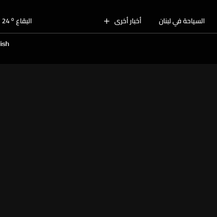
o
بيروت
28
o
السياحة في لبنان
أخبار أخرى
البقاع
24
o
الجنوب
26
ish
o
الشمال
27
o
جبل لبنان
24
o
كسروان
26
o
متن
26
o
بيروت
28