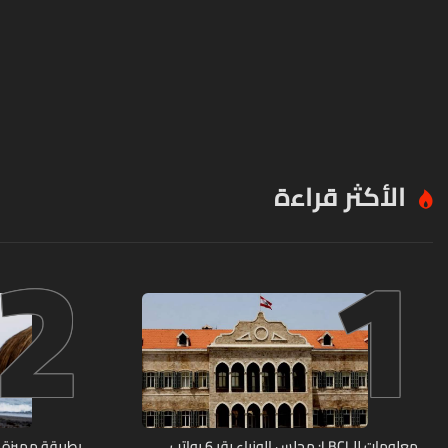
الأكثر قراءة
2
1
معلومات للـLBCI: مجلس الوزراء يقر 6 رواتب
بطريقة مميزة… 