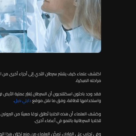
اكتشف علماء كيف ينتشر سرطان الثدي إلى أجزاء أخرى من ا
مراحله المبكرة.
فقد وجد باحثون اسكتلنديون أن السرطان يُغيّر عملية الأيض في 
واستخدامها للطاقة، وفق ما نقل موقع
دايلي ميل
.
وكشف العلماء أن هذه الخلايا تُطلق نوعًا معينًا من البروت
للخلايا السرطانية بالنمو في أعضاء أخرى.
وفي تجارب على الفئران، تمكّن العلماء من منع تكوّن هذا الهي