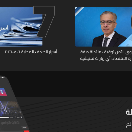
7
وى الأمن توقيف منتحلة صفة
أسرار الصحف المحلية ٦-٨-٢٠٢٦
 الاقتصاد: أي زيارات تفتيشية
ة تتم حصراً عبر المفتشين
لم