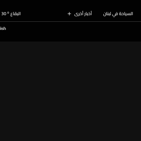
o
بيروت
30
o
السياحة في لبنان
أخبار أخرى
البقاع
30
o
الجنوب
28
ish
o
الشمال
29
o
جبل لبنان
26
o
كسروان
28
o
متن
28
o
بيروت
30