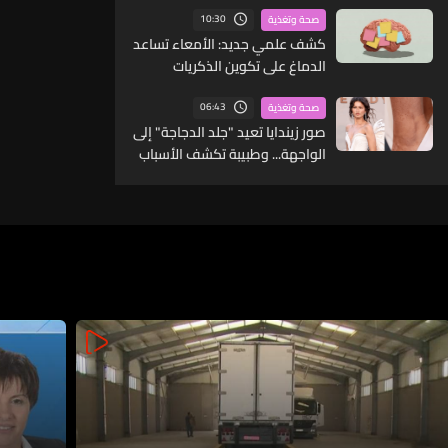
10:30
صحة وتغذية
كشف علمي جديد: الأمعاء تساعد
الدماغ على تكوين الذكريات
وحفظها
06:43
صحة وتغذية
صور زيندايا تعيد "جلد الدجاجة" إلى
الواجهة... وطبيبة تكشف الأسباب
وطرق العلاج