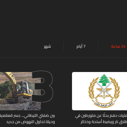
24 ساعة
7 أيام
شهر
3
ليات دهم بحثًا عن متورطين في
بين ضفتي الليطاني... جسر قعقعية ا
لاق نار ويضبط أسلحة وذخائر
وحياة تحاول النهوض من جديد