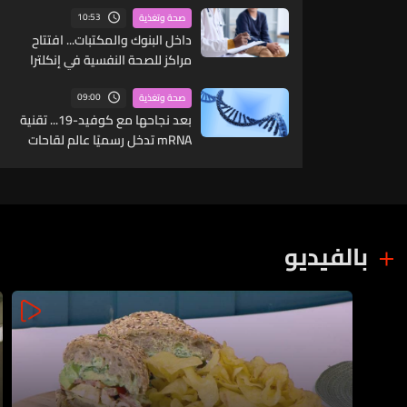
10:53
صحة وتغذية
داخل البنوك والمكتبات... افتتاح
مراكز للصحة النفسية في إنكلترا
09:00
صحة وتغذية
بعد نجاحها مع كوفيد-19... تقنية
mRNA تدخل رسميًا عالم لقاحات
الإنفلونزا
بالفيديو