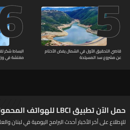
6
5
حربية ويتلف 16 خيمة مزروعة بالماريجوانا
قاضي التحقيق الأول في الشمال يفض الأختام
البساط شكر لق
عن مشروع سد المسيلحة
مفتشة في وزارة
تقوم بها الوزار
الرسميين
حمل الآن تطبيق LBCI للهواتف المحمولة
للإطلاع على أخر الأخبار أحدث البرامج اليومية في لبنان والعا