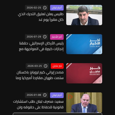
2026-02-25
أخبار لبنان
طليس يعلن تعليق التحرك الذي
كان مقرراً يوم غد
2026-07-29
آخر الأخبار
رئيس الأركان الإسرائيلي: حققنا
إنجازات كبيرة في المواجهة مع
إيران وإذا اقتضت الحاجة سنعمق
هذه الإنجازات
2026-03-25
خبر عاجل
مصدر إيراني كبير لرويترز: باكستان
سلمت طهران مقترحا أميركيا وما
زال مكان إجراء المحادثات قيد
المناقشة
2026-01-08
أخبار لبنان
سعيد: مصرف لبنان طلب استشارات
قانونية للحفاظ على حقوقه ولن
يتوانى عن تحصيلها لإيفاء أموال