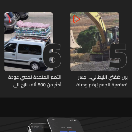
وذخائر حربية ويتلف 16 خيمة
مزروعة بالماريجوانا
6
5
بين ضفتي الليطاني... جسر
الأمم المتحدة تحصي عودة
قعقعية الجسر يُرمّم وحياة
أكثر من 800 ألف نازح الى
تحاول النهوض من جديد
مناطقهم في لبنان