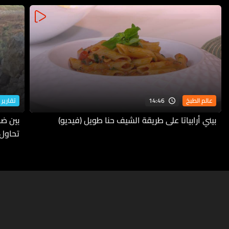
14:46
عالم الطبخ
تقارير 
بيني أرابياتا على طريقة الشيف حنا طويل (فيديو)
بين ضف
تحاول