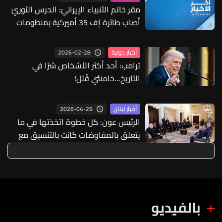
مقر خاتم الأنبياء الإيرانيّ: الحرس الثوريّ
أصاب طائرة إف 35 أميركية بمنظومات
دفاع جويّ صنعت بعد حرب الـ12 يومًا
2026-02-28
أخبار دولية
ترامب: أحد أكثر الأشخاص شرًا في
التاريخ...خامنئي قُتل!
2026-04-29
أخبار لبنان
الرئيس عون: كل خطوة اتخذتها في ما
يتعلق بالمفاوضات كانت بالتنسيق مع
رئيسي مجلس النواب والحكومة
بالفيديو