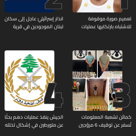
تعميم صورة موقوفة
انذار إسرائيليّ عاجل إلى سكان
للاشتباه بارتكابها عمليات
لبنان الموجودين في قرية
احتيال وانتحال صفة... هل
المنصوري
وقعتم ضحية أعمالها؟
4
3
كمائن لشعبة المعلومات
الجيش ينفذ عمليات دهم بحثًا
تُسفر عن توقيف 6 مروّجين
عن متورطين في إشكال تخلله
وضبط كميات من المخدّرات
إطلاق نار ويضبط أسلحة