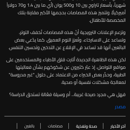
شهرياً، بأسعار تتراوح بين 10 و500 يوان (أي ما بين 1.4 و70 دولاراً
أميركياً). وتتميز هذه المصاصات بحجمها الأكبر مقارنة بتلك
المخصصة للأطفال
.
وتزعم الإعلانات الترويجية أنّ هذه المصاصات تُخفف التوتر،
وتساعد على الاسترخاء، وتُعزز النوم العميق. كما يدّعي بعض
البائعين أنها قد تساعد في الإقلاع عن التدخين وتحسين التنفس
.
لكن هذه الظاهرة الجديدة أثارت قلق الأطباء والمستخدمين على
مواقع التواصل، إذ عبّر كثيرون عن شكوكهم بشأن فعاليتها
الطبية، وحذّر بعض الخبراء من الاعتماد على حلول "غير مدروسة"
لمعالجة مشكلات نفسية أو صحية
.
فهل هي مجرد صيحة غريبة... أم وسيلة فعّالة تستحق الدراسة؟
مصدر
مصاصات
بالغين
آخر الأخبار
صحة وتغذية