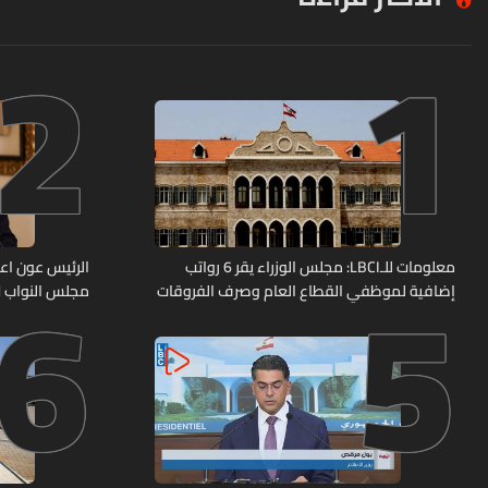
2
1
6
5
معلومات للـLBCI: مجلس الوزراء يقر 6 رواتب
الرئيس عون اعا
إضافية لموظفي القطاع العام وصرف الفروقات
مجلس النواب لا
بأثر رجعي منذ آذار