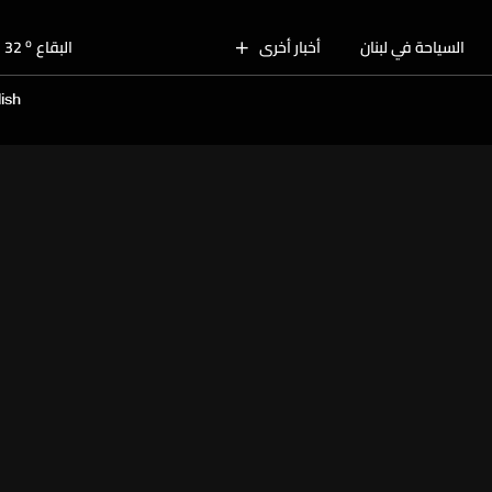
o
بيروت
30
o
السياحة في لبنان
أخبار أخرى
البقاع
32
o
الجنوب
30
ish
o
الشمال
31
o
جبل لبنان
28
o
كسروان
30
o
متن
30
o
بيروت
30