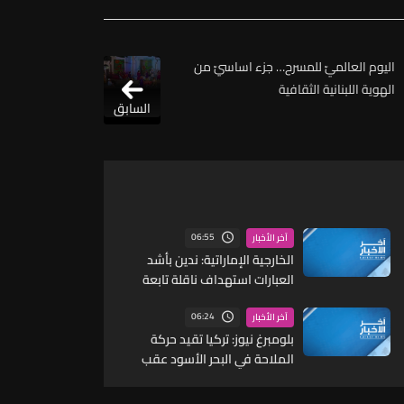
اليوم العالميّ للمسرح… جزء اساسيّ من
الهوية اللبنانية الثقافية
السابق
06:55
آخر الأخبار
الخارجية الإماراتية: ندين بأشد
العبارات استهداف ناقلة تابعة
لأدنوك بصاروخ أثناء عبورها مضيق
هرمز
06:24
آخر الأخبار
بلومبرغ نيوز: تركيا تقيد حركة
الملاحة في البحر الأسود عقب
تصاعد الهجمات