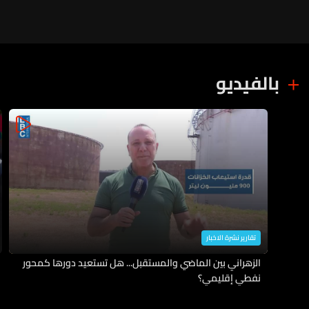
السيطرة والاستهداف لم يسفر عن
أي إصابات
بالفيديو
تقارير نشرة الاخبار
الزهراني بين الماضي والمستقبل... هل تستعيد دورها كمحور
نفطي إقليمي؟