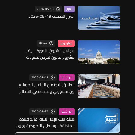
2026-05-18
اسرار
اسرار الصحف 19-05-2026
00:44
أخبار دولية
مجلس الشيوخ الأميركي يقر
مشروع قانون لفرض عقوبات
شاملة على روسيا
2026-01-11
آخر الأخبار
انطلاق الاجتماع الزراعي الموسّع
بين مسؤولي ومتخصصي القطاع
الزراعي في لبنان وسوريا برئاسة وزير
الزراعة نزار هاني ونظيره السوري
أمجد بدر في دمشق
2026-01-23
آخر الأخبار
هيئة البث الإسرائيلية: قائد قيادة
المنطقة الوسطى الأميركية يجري
محادثات في إسرائيل غدا السبت