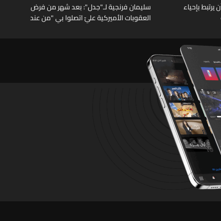
يرتبط بإحياء
سليمان فرنجية لـ"جدل": بعد شهر من فرض
العقوبات الأميركية عليّ اتصلوا بي "من عند
الرئيس" وقالوا: "ما خصّنا ما بيطلع بإيدنا"