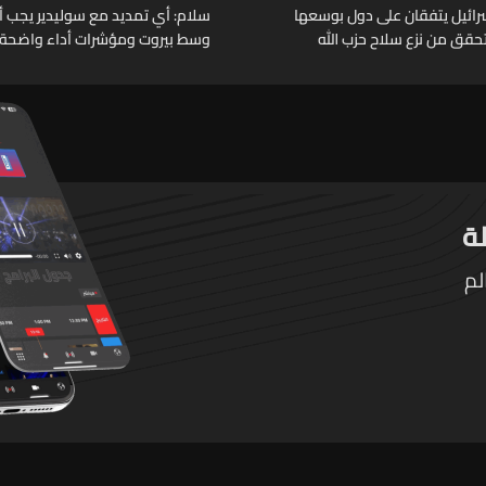
وإسرائيل يتفقان على دول بوسعها
سلام: أي تمديد مع سوليدير يجب أن 
حقق من نزع سلاح حزب الله
وسط بيروت ومؤشرات أداء واضحة
لم