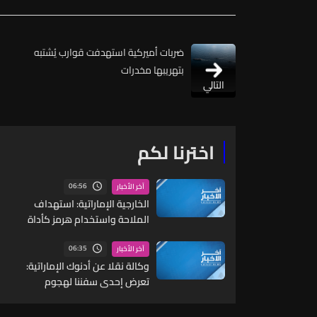
ضربات أميركية استهدفت قوارب يُشتبه
بتهريبها مخدرات
التالي
اخترنا لكم
06:56
آخر الأخبار
الخارجية الإماراتية: استهداف
الملاحة واستخدام هرمز كأداة
ضغط أو ابتزاز يعد أعمال قرصنة
من قبل الحرس الثوري
06:35
آخر الأخبار
وكالة نقلا عن أدنوك الإماراتية:
تعرض إحدى سفننا لهجوم
صاروخي خلال عبورها مضيق هرمز
في وقت مبكر اليوم والوضع تحت