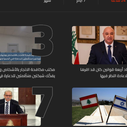
24 ساعة
7 أيام
شهر
3
7
د أربعة قوانين كان قد اقرها
مكتب مكافحة الاتجار بالأشخاص وح
عادة النظر فيها
يفكّك شبكتين منظّمتين للدعارة في
ويوقف متورطين