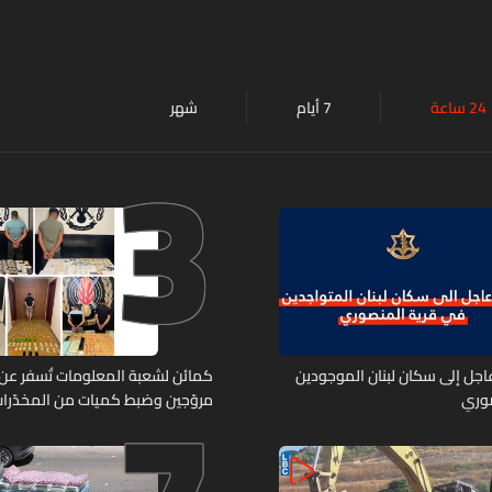
24 ساعة
7 أيام
شهر
3
 عاجل إلى سكان لبنان الموجودين
صوري
مروّجين وضبط كميات من المخدّرا