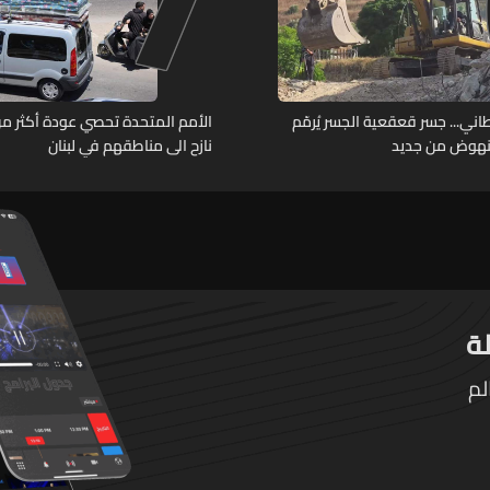
7
اني... جسر قعقعية الجسر يُرمّم
لنهوض من جديد
نازح الى مناطقهم في لبنان
لم