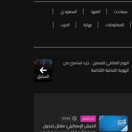
سيتحدث
العهد
السعودي
المفاوضات
نهاية
الحرب
اليوم العالميّ للمسرح… جزء اساسيّ من
الهوية اللبنانية الثقافية
السابق
23:45
آخر الأخبار
الجيش الإسرائيليّ: مقتل جنديين