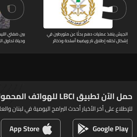
6
5
الجيش ينفذ عمليات دهم بحثًا عن متورطين في
بين ضفتي الليط
إشكال تخلله إطلاق نار ويضبط أسلحة وذخائر
وحياة تحاول ا
حربية ويتلف 16 خيمة مزروعة بالماريجوانا
حمل الآن تطبيق LBCI للهواتف المحمولة
للإطلاع على أخر الأخبار أحدث البرامج اليومية في لبنان والعا
App Store
Google Play