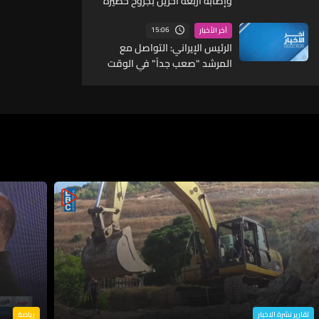
وإصابة أربعة آخرين بجروح خطيرة
في في جنوب لبنان
15:06
آخر الأخبار
الرئيس الإيراني: التواصل مع
المرشد "صعب جداً" في الوقت
الحالي
تقارير نشرة الاخبار
رياضة