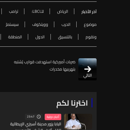
الرياض
للـLBCI:
ترامب
آخر الأخبار
موضوع
الحرب
وويتكوف
سيستمرّ
ونقوم
بالتنسيق
الدول
المنطقة
ضربات أميركية استهدفت قوارب يُشتبه
بتهريبها مخدرات
التالي
اخترنا لكم
23:47
أخبار دولية
البابا يزور مدينة أسيزي الإيطالية