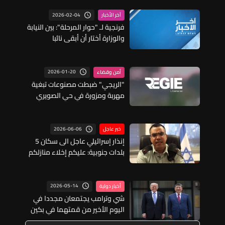
2026-02-04
آخر الأخبار
فرنجية لـ "حوار المرحلة": بين النيابة
والوزارة أختار أن أبقى نائبا
2026-01-20
أمن وقضاء
"الريجي" ضبطت مصنوعات تبغية
مهربة ومزورة في حي الصويري
ومجدل عنجر
2026-06-06
خبر عاجل
إنذار إسرائيلي عاجل الى سكان 5
بلدات جنوبية: عليكم إخلاء منازلكم
فوراً والانتقال الى شمال نهر
الزهراني
2026-05-14
أخبار دولية
شي وترامب يجتمعان مجددا في
اليوم الأخير من قمتهما في بكين