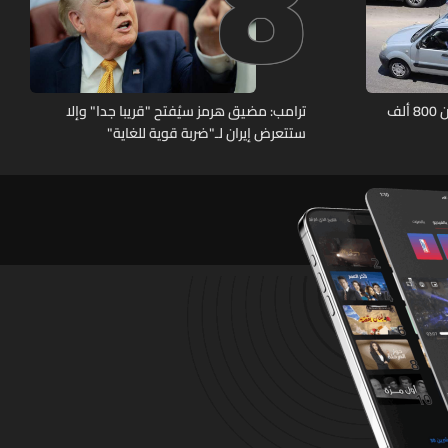
8
الأمم المتحدة تحصي عودة أكثر من 800 ألف
ترامب: مضيق هرمز سيُفتح "قريبا جدا" وإلا
ستتعرض إيران لـ"ضربة قوية للغاية"