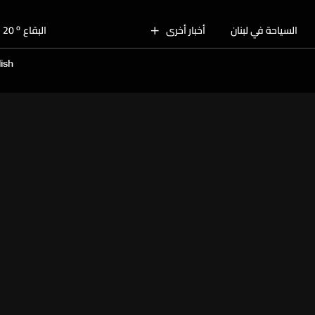
o
بيروت
28
o
السياحة في لبنان
أخبار أخرى
البقاع
20
o
الجنوب
25
ish
o
الشمال
25
o
جبل لبنان
21
o
كسروان
25
o
متن
25
o
بيروت
28