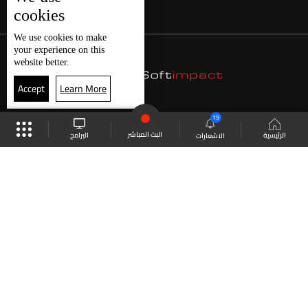
cookies
We use
cookies
to make
your experience on this
website better.
Accept
Learn More
19
البث المباشر
البرامج
الرئيسية
الاشعارات
موقع البرامج
الجدول
البث المباشر
العودة للأعلى
انضم الى ملايين المتابعين
LBCI Lebanon