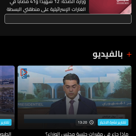
وزارة الصحة: 12 شهيدا و41 مصابا في
الغارات الإسرائيلية على منطقتي البسطة
وزقاق البلاط في بيروت
بالفيديو
13:20
تقارير نشرة الاخبار
تقارير 
ماذا جاء في مقررات جلسة مجلس الوزراء؟
الطيور