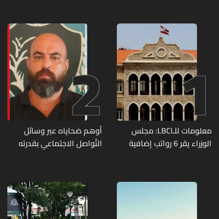
2
1
معلومات للـLBCI: مجلس
أوهم ضحاياه عبر وسائل
الوزراء يقر 6 رواتب إضافية
التّواصل الاجتماعي بقدرته
لموظفي القطاع العام
على تسليمهم مطابخ
وصرف الفروقات بأثر رجعي
و"أعمال نجارة"... هل من
منذ آذار
وقع ضحيّة أعماله؟