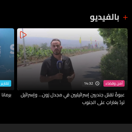
بالفيديو
14:32
أمن وقضاء
تقارير 
عبوةٌ تقتل جنديين إسرائيليين في مجدل زون… وإسرائيل
برمانا
تردّ بغاراتٍ على الجنوب