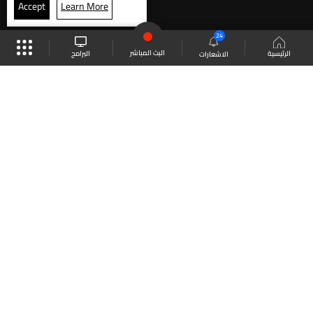
Accept
Learn More
24
البث المباشر
البرامج
الرئيسية
الاشعارات
موقع البرامج
الجدول
البث المباشر
العودة للأعلى
انضم الى ملايين المتابعين
LBCI Lebanon
LBCI News