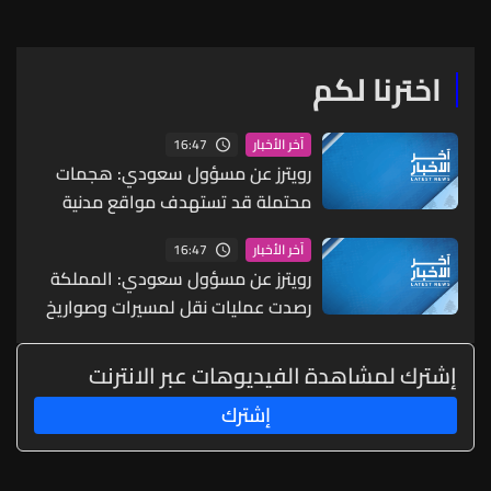
اخترنا لكم
16:47
آخر الأخبار
رويترز عن مسؤول سعودي: هجمات
محتملة قد تستهدف مواقع مدنية
واقتصادية بما يشمل البنية التحتية
16:47
آخر الأخبار
للطاقة والموانئ والمطارات
رويترز عن مسؤول سعودي: المملكة
رصدت عمليات نقل لمسيرات وصواريخ
ما يشير إلى احتمال شن هجمات
منسقة من الشمال والجنوب
إشترك لمشاهدة الفيديوهات عبر الانترنت
إشترك