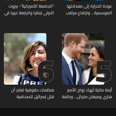
عودة الحرارة إلى معدلاتها
"الجامعة الأميركية"- بيروت
الموسمية... وارتفاع مرتقب
الاولى لبنانيا والرابعة عربيا في
مطلع الأسبوع المقبل
تصنيف UNIRANKS للعام
2027
6
5
أزمة مالية تُهدّد زواج الأمير
منظمات حقوقية تعتبر أن
هاري وميغان ماركل... وكلفة
قتل إسرائيل للصحافية
الطلاق تحول دونه
اللبنانية آمال خليل يرقى الى
"جريمة حرب"