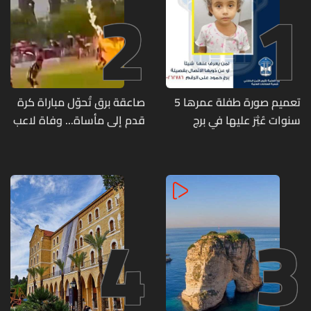
2
1
تعميم صورة طفلة عمرها 5
صاعقة برق تُحوّل مباراة كرة
سنوات عُثِرَ عليها في برج
قدم إلى مأساة... وفاة لاعب
حمود
وإصابة 12 آخرين
4
3