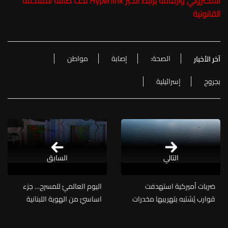
الالكتروني وارفاقه برابط الخبر Hyperlink تحت طائلة الملاحقة
القانونية
الصحة:
إصابة
مواطن
آخر الأخبار
بجروح
إسرائيلية
التالي
السابق
ضربات أميركية استهدفت
اليوم العالميّ للمسرح… جزء
قوارب يُشتبه بتهريبها مخدرات
اساسيّ من الهوية اللبنانية
الثقافية