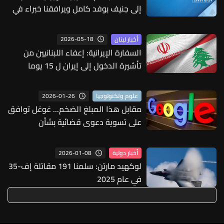
إلى جنيف بوفد كامل ويرافقنا خبراء في
المجالين الاقتصادي والنووي
2026-05-18
أخبار لبنان
السفارة الإيرانية: إعفاء اللبنانيين من
تأشيرة الدخول إلى إيران ل 15 يوما
اعتبارا من 22 أيار لأغراض السياحة
والزيارة الدينية
2026-01-26
علوم وتكنولوجيا
مقابل هذا المبلغ الضخم... غوغل توافق
على تسوية دعوى قضائية بشأن
الخصوصية
2026-01-08
أخبار دولية
لوكهيد مارتن: سلمنا 191 مقاتلة إف-35
في عام 2025