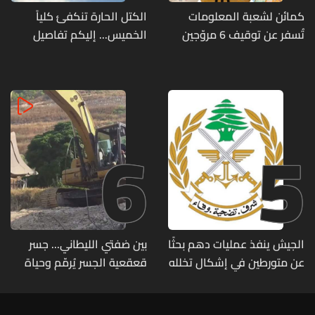
كمائن لشعبة المعلومات
الكتل الحارة تنكفئ كلياً
تُسفر عن توقيف 6 مروّجين
الخميس... إليكم تفاصيل
وضبط كميات من المخدّرات
الطقس
6
5
الجيش ينفذ عمليات دهم بحثًا
بين ضفتي الليطاني... جسر
عن متورطين في إشكال تخلله
قعقعية الجسر يُرمّم وحياة
إطلاق نار ويضبط أسلحة
تحاول النهوض من جديد
وذخائر حربية ويتلف 16 خيمة