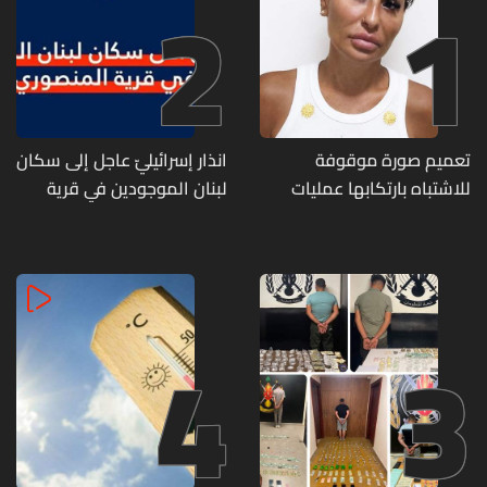
2
1
تعميم صورة موقوفة
انذار إسرائيليّ عاجل إلى سكان
للاشتباه بارتكابها عمليات
لبنان الموجودين في قرية
احتيال وانتحال صفة... هل
المنصوري
وقعتم ضحية أعمالها؟
4
3