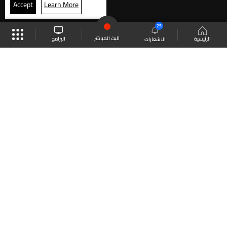
Accept
Learn More
25
البث المباشر
البرامج
الرئيسية
الاشعارات
موقع البرامج
الجدول
البث المباشر
العودة للأعلى
انضم الى ملايين المتابعين
LBCI Lebanon
LBCI News