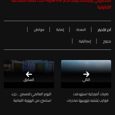
الالكتروني وارفاقه برابط الخبر Hyperlink تحت طائلة الملاحقة
القانونية
الصحة:
إصابة
مواطن
آخر الأخبار
بجروح
إسرائيلية
التالي
السابق
ضربات أميركية استهدفت
اليوم العالميّ للمسرح… جزء
قوارب يُشتبه بتهريبها مخدرات
اساسيّ من الهوية اللبنانية
الثقافية