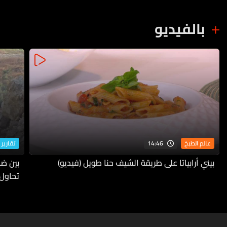
بالفيديو
14:46
عالم الطبخ
تقارير 
بيني أرابياتا على طريقة الشيف حنا طويل (فيديو)
بين ضف
تحاول